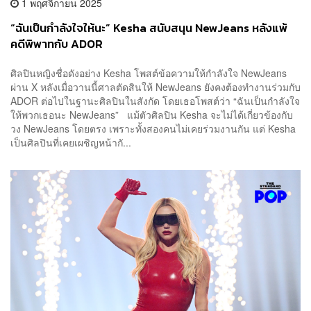
1 พฤศจิกายน 2025
“ฉันเป็นกำลังใจให้นะ” Kesha สนับสนุน NewJeans หลังแพ้
คดีพิพาทกับ ADOR
ศิลปินหญิงชื่อดังอย่าง Kesha โพสต์ข้อความให้กำลังใจ NewJeans
ผ่าน X หลังเมื่อวานนี้ศาลตัดสินให้ NewJeans ยังคงต้องทำงานร่วมกับ
ADOR ต่อไปในฐานะศิลปินในสังกัด โดยเธอโพสต์ว่า “ฉันเป็นกำลังใจ
ให้พวกเธอนะ NewJeans” แม้ตัวศิลปิน Kesha จะไม่ได้เกี่ยวข้องกับ
วง NewJeans โดยตรง เพราะทั้งสองคนไม่เคยร่วมงานกัน แต่ Kesha
เป็นศิลปินที่เคยเผชิญหน้ากั...