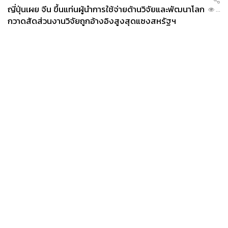
ญี่ปุ่นเผย จีน ขึ้นแท่นผู้นำการใช้จ่ายด้านวิจัยและพัฒนาโลก
...
กวาดสัดส่วนงานวิจัยถูกอ้างอิงสูงสุดแซงสหรัฐฯ
News
Wealth
Pop
Podcast
Video
Now
Opinion
Careers
Events
Privacy
About
Contact
Policy
FOR
ADVERTISING
MEMBERSHIP