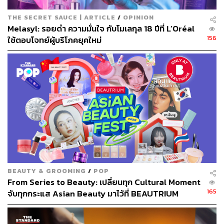
THE SECRET SAUCE | ARTICLE
/
OPINION
Melasyl: รอยดำ ความมั่นใจ กับโมเลกุล 18 ปีที่ L’Oréal
156
ใช้ตอบโจทย์ผู้บริโภคยุคใหม่
402
ABOUT THE AUTHOR
THE STANDARD POP TEAM
ALL THINGS THAT SHAPE AND SHIFT
CULTURE. Instagram / Facebook / Twitter :
thestandardpop
BEAUTY & GROOMING
/
POP
From Series to Beauty: เปลี่ยนทุก Cultural Moment
165
จับทุกกระแส Asian Beauty มาไว้ที่ BEAUTRIUM
[Advertorial]