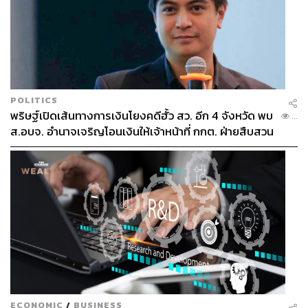
POLITICS
พริษฐ์เปิดเส้นทางการเงินโยงคดีฮั้ว สว. อีก 4 จังหวัด พบ
...
ส.อบจ. อำนาจเจริญโอนเงินให้เจ้าหน้าที่ กกต. ฝ่ายสืบสวน
ECONOMIC
/
BUSINESS