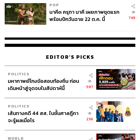
POP
นาคี๓ ครุฑา นาคี เผยภาพชุดแรก
749
พร้อมปักวันฉาย 22 ต.ค. นี้
EDITOR'S PICKS
POLITICS
มหากาพย์โกงข้อสอบท้องถิ่น ก่อน
597
เดินหน้าสู่จุดจบในสัปดาห์นี้
POLITICS
เส้นทางคดี 44 สส. ในชั้นศาลฎีกา
236
จะรู้ผลเมื่อไร
WORLD