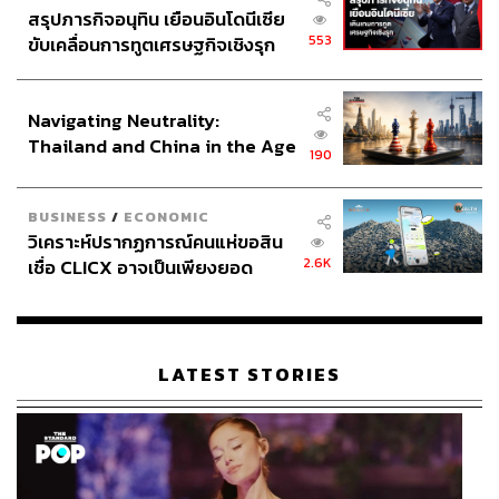
สรุปภารกิจอนุทิน เยือนอินโดนีเซีย
553
ขับเคลื่อนการทูตเศรษฐกิจเชิงรุก
ประกาศหุ้นส่วนยุทธศาสตร์ไทย –
อินโดนีเซีย
Navigating Neutrality:
Thailand and China in the Age
190
of a New Global Order
BUSINESS
/
ECONOMIC
วิเคราะห์ปรากฏการณ์คนแห่ขอสิน
2.6K
เชื่อ CLICX อาจเป็นเพียงยอด
ภูเขาน้ำแข็ง ของปัญหาหนี้ครัว
เรือนไทยที่ถูกซุกไว้
LATEST STORIES