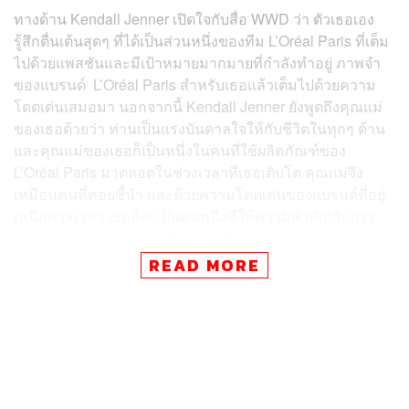
ทางด้าน Kendall Jenner เปิดใจกับสื่อ WWD ว่า ตัวเธอเอง
รู้สึกตื่นเต้นสุดๆ ที่ได้เป็นส่วนหนึ่งของทีม L’Oréal Paris ที่เต็ม
ไปด้วยแพสชันและมีเป้าหมายมากมายที่กำลังทำอยู่ ภาพจำ
ของแบรนด์ L’Oréal Paris สำหรับเธอแล้วเต็มไปด้วยความ
โดดเด่นเสมอมา นอกจากนี้ Kendall Jenner ยังพูดถึงคุณแม่
ของเธอด้วยว่า ท่านเป็นแรงบันดาลใจให้กับชีวิตในทุกๆ ด้าน
และคุณแม่ของเธอก็เป็นหนึ่งในคนที่ใช้ผลิตภัณฑ์ของ
L’Oréal Paris มาตลอดในช่วงเวลาที่เธอเติบโต คุณแม่จึง
เหมือนคนที่คอยชี้นำ และด้วยความโดดเด่นของแบรนด์ที่อยู่
เหนือกาลเวลา เธอก็จะเป็นคนหนึ่งที่ให้ความสำคัญกับการ
มองเห็นคุณค่าในตัวเอง ซึ่งเป็นสิ่งที่สำคัญมากในยุคนี้
READ MORE
สำหรับการเลือก Kendall Jenner มาเป็น Global
Ambassador ของ L’Oréal Paris ในครั้งนี้ Délphine Viguier-
Hovasse ประธานของ L’Oréal Paris กล่าวว่าเขาเชื่อว่า
Kendall จะช่วยสร้างคัลเจอร์ของคนรุ่นใหม่ เธอเต็มเปี่ยมไป
ด้วยพลังในการขับเคลื่อนแบรนด์ L’Oréal Paris ให้ยกระดับ
ไปอีกขั้น โดยเฉพาะอย่างยิ่งในหมวดเครื่องสำอาง ซึ่งจะเริ่ม