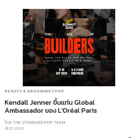
/
BEAUTY & GROOMING
POP
Kendall Jenner ขึ้นแท่น Global
Ambassador ของ L’Oréal Paris
โดย
THE STANDARD POP TEAM
19.07.2023