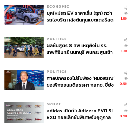
ECONOMIC
ยุคใหม่รถ EV ราคาเริ่ม (ถูก) กว่า
1.9K
รถไฮบริด หลังต้นทุนแบตเตอรี่ลด
ลง - จีนแห่บุกตลาดเกิดใหม่
POLITICS
ผลชันสูตร 8 ศพ เหตุยิงใน รร.
1.3K
เทพศิรินทร์ นนทบุรี พบกระสุนเข้า
จุดสำคัญ ‘ศีรษะ-หน้าอก’ ครูถูกยิง
4 นัด จากระยะไกล
POLITICS
ศาลปกครองไม่รับฟ้อง ‘หมอสรณ’
0.9K
ขอเพิกถอนมติสรรหา กสทช. ชี้ยัง
ไม่ใช่ผู้เดือดร้อนเสียหาย
SPORT
adidas เปิดตัว Adizero EVO SL
0.9K
EXO คอลเล็กชันพิเศษรับฤดูกาล
College Football