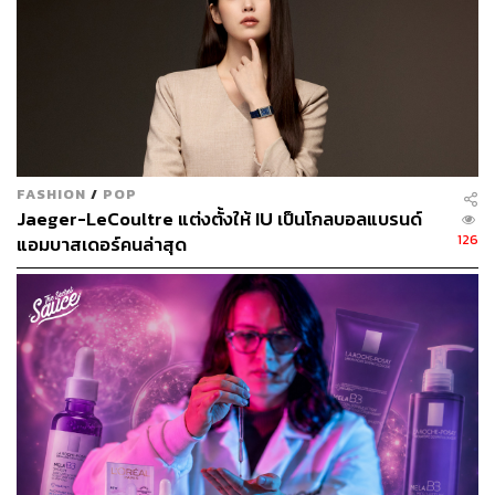
FASHION
/
POP
Jaeger-LeCoultre แต่งตั้งให้ IU เป็นโกลบอลแบรนด์
126
แอมบาสเดอร์คนล่าสุด
ภาพ:
Courtesy of Brand
อ้างอิง:
wwd.com/beauty-industry-news/beauty-features/excl
usive-kendall-jenner-loreal-paris-global-ambassador
-1235746562/
TAGS:
L'Oreal
Kendall Jenner
เครื่องสำอาง
Global Ambassador
L'Oreal Paris