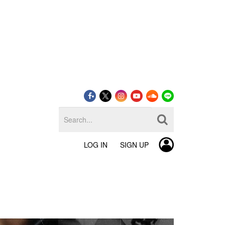
LOG IN
SIGN UP