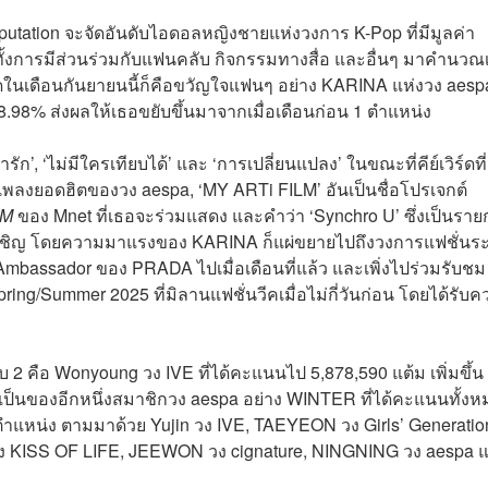
eputation จะจัดอันดับไอดอลหญิงชายแห่งวงการ K-Pop ที่มีมูลค่า
 ทั้งการมีส่วนร่วมกับแฟนคลับ กิจกรรมทางสื่อ และอื่นๆ มาคำนวณ
สุดในเดือนกันยายนนี้ก็คือขวัญใจแฟนๆ อย่าง KARINA แห่งวง aesp
8.98% ส่งผลให้เธอขยับขึ้นมาจากเมื่อเดือนก่อน 1 ตำแหน่ง
รัก’, ‘ไม่มีใครเทียบได้’ และ ‘การเปลี่ยนแปลง’ ในขณะที่คีย์เวิร์ดที่
่อเพลงยอดฮิตของวง aespa, ‘MY ARTi FILM’ อันเป็นชื่อโปรเจกต์
LM
ของ Mnet ที่เธอจะร่วมแสดง และคำว่า ‘Synchro U’ ซึ่งเป็นรา
รับเชิญ โดยความมาแรงของ KARINA ก็แผ่ขยายไปถึงวงการแฟชั่นระ
 Ambassador ของ PRADA ไปเมื่อเดือนที่แล้ว และเพิ่งไปร่วมรับชม
ring/Summer 2025 ที่มิลานแฟชั่นวีคเมื่อไม่กี่วันก่อน โดยได้รับ
บ 2 คือ Wonyoung วง IVE ที่ได้คะแนนไป 5,878,590 แต้ม เพิ่มขึ้น
ตกเป็นของอีกหนึ่งสมาชิกวง aespa อย่าง WINTER ที่ได้คะแนนทั้ง
3 ตำแหน่ง ตามมาด้วย Yujin วง IVE, TAEYEON วง Girls’ Generatio
 KISS OF LIFE, JEEWON วง cignature, NINGNING วง aespa 