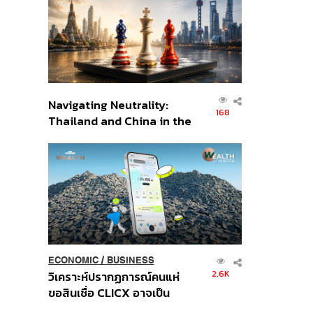
อินโดนีเซีย
Navigating Neutrality:
168
Thailand and China in the
Age of a New Global
Order
ECONOMIC
/
BUSINESS
2.6K
วิเคราะห์ปรากฏการณ์คนแห่
ขอสินเชื่อ CLICX อาจเป็น
เพียงยอดภูเขาน้ำแข็ง ของ