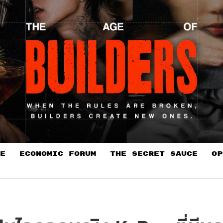
E
ECONOMIC FORUM
THE SECRET SAUCE​
OP