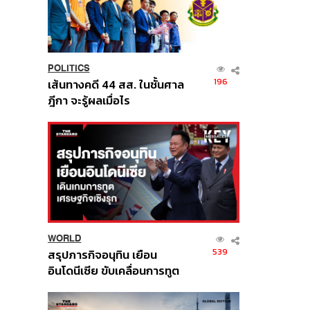
POLITICS
196
เส้นทางคดี 44 สส. ในชั้นศาล
ฎีกา จะรู้ผลเมื่อไร
WORLD
539
สรุปภารกิจอนุทิน เยือน
อินโดนีเซีย ขับเคลื่อนการทูต
เศรษฐกิจเชิงรุก ประกาศหุ้น
ส่วนยุทธศาสตร์ไทย –