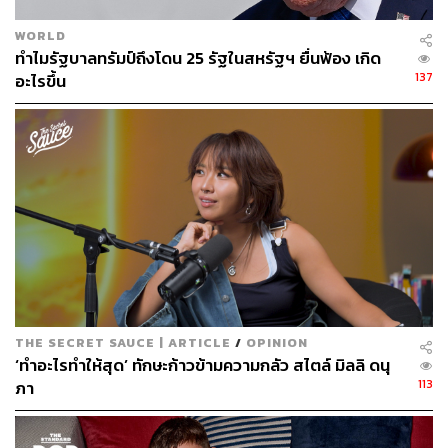
WORLD
ทำไมรัฐบาลทรัมป์ถึงโดน 25 รัฐในสหรัฐฯ ยื่นฟ้อง เกิด
137
อะไรขึ้น
THE SECRET SAUCE | ARTICLE
/
OPINION
‘ทำอะไรทำให้สุด’ ทักษะก้าวข้ามความกลัว สไตล์ มิลลิ ดนุ
113
ภา