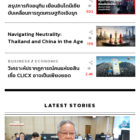
สรุปภารกิจอนุทิน เยือนอินโดนีเซีย
503
ขับเคลื่อนการทูตเศรษฐกิจเชิงรุก
ประกาศหุ้นส่วนยุทธศาสตร์ไทย –
อินโดนีเซีย
Navigating Neutrality:
Thailand and China in the Age
139
of a New Global Order
BUSINESS
/
ECONOMIC
วิเคราะห์ปรากฏการณ์คนแห่ขอสิน
2.4K
เชื่อ CLICX อาจเป็นเพียงยอด
ภูเขาน้ำแข็ง ของปัญหาหนี้ครัว
เรือนไทยที่ถูกซุกไว้
LATEST STORIES