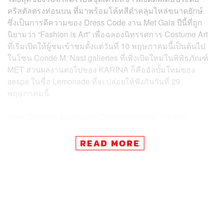
คริสตัลตรงท่อนบน ที่มาพร้อมโค้ทสีดำคลุมไหล่ขนาดยักษ์
ซึ่งเป็นการตีความของ Dress Code งาน Met Gala ปีนี้ที่ถูก
นิยามว่า “Fashion is Art” เพื่อฉลองนิทรรศการ Costume Art
ที่เริ่มเปิดให้ผู้ชมเข้าชมตั้งแต่วันที่ 10 พฤษภาคมนี้เป็นต้นไป
ในโซน Condé M. Nast galleries ที่เพิ่งเปิดใหม่ในพิพิธภัณฑ์
MET ส่วนผลงานต่อไปของ KARINA ก็คืออัลบั้มใหม่ของ
aespa ในชื่อ Lemonade ที่จะปล่อยให้ฟังกันวันที่ 29
พฤษภาคมนี้
ภาพ:
Dimitrios Kambouris/Getty Images for The Met
Museum/Vogue
READ MORE
TAGS:
k-pop
New York
Met Gala
aespa
Karina
Met Gala 2026
Vogue
Prada