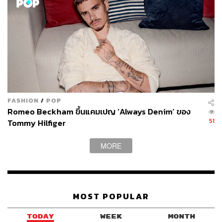
FASHION
/
POP
Romeo Beckham ขึ้นแคมเปญ ‘Always Denim’ ของ
51
Tommy Hilfiger
MORE
MOST POPULAR
TODAY
WEEK
MONTH