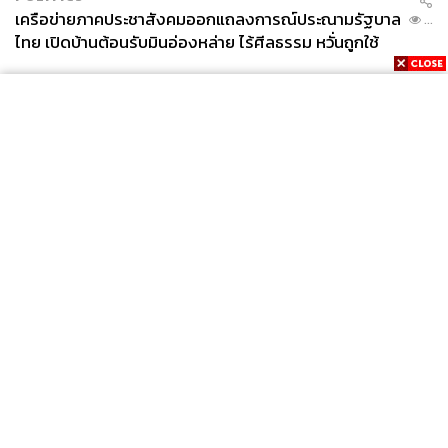
เครือข่ายภาคประชาสังคมออกแถลงการณ์ประณามรัฐบาล
...
ไทย เปิดบ้านต้อนรับมินอ่องหล่าย ไร้ศีลธรรม หวั่นถูกใช้
เป็นเครื่องมือกดขี่ชาวเมียนมา
News
Wealth
Pop
Podcast
Video
Now
Opinion
Careers
Events
Privacy
About
Contact
Policy
FOR
ADVERTISING
MEMBERSHIP