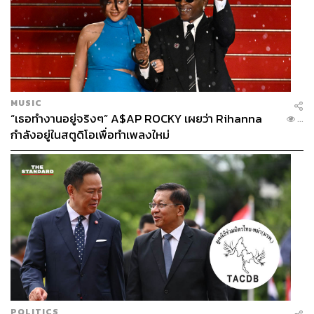
MUSIC
“เธอทำงานอยู่จริงๆ” A$AP ROCKY เผยว่า Rihanna
...
กำลังอยู่ในสตูดิโอเพื่อทำเพลงใหม่
POLITICS