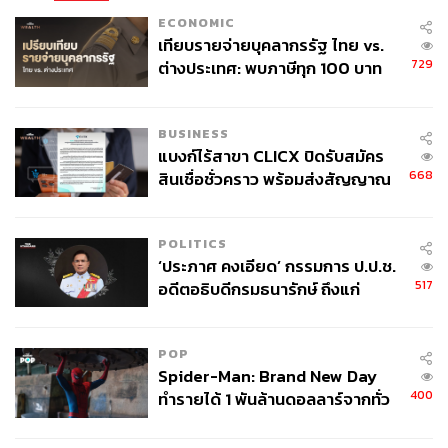
ECONOMIC
เทียบรายจ่ายบุคลากรรัฐ ไทย vs.
729
ต่างประเทศ: พบภาษีทุก 100 บาท
ของคนไทยใช้ไปกับข้าราชการเฉียด
40 บาท
BUSINESS
แบงก์ไร้สาขา CLICX ปิดรับสมัคร
668
สินเชื่อชั่วคราว พร้อมส่งสัญญาณ
เตือนกลุ่มกู้เงินผิดวัตถุประสงค์-ให้
ข้อมูลเท็จ เตรียมดำเนินคดีเด็ดขาด
POLITICS
‘ประภาศ คงเอียด’ กรรมการ ป.ป.ช.
517
อดีตอธิบดีกรมธนารักษ์ ถึงแก่
อนิจกรรม
POP
Spider-Man: Brand New Day
400
ทำรายได้ 1 พันล้านดอลลาร์จากทั่ว
โลกภายใน 6 วัน