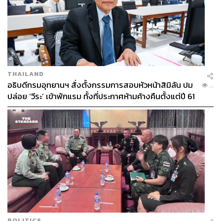
THAILAND
อธิบดีกรมอุทยานฯ สั่งตั้งกรรมการสอบหัวหน้าสิมิลัน ปม
...
ปล่อย ‘วีระ’ เข้าพักแรม ทั้งที่ประกาศห้ามค้างคืนตั้งแต่ปี 61
POLITICS