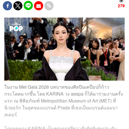
279
ในงาน Met Gala 2026 บทบาทของศิลปินเคป๊อปก็ก้าว
กระโดดมากขึ้น โดย KARINA วง aespa ก็ได้มาร่วมงานครั้ง
แรก ณ พิพิธภัณฑ์ Metropolitian Museum of Art (MET) ที่
นิวยอร์ก ในลุคของแบรนด์ Prada ที่เธอเป็นแบรนด์แอมบา
สเดอร์
โดยลุคของ KARINA เป็นชุดเดรสสีขาวสั่งตัดพิเศษประดับ