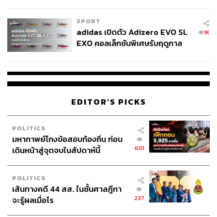
COUTURE กลางสายฝน
SPORT
adidas เปิดตัว Adizero EVO SL
1K
EXO คอลเล็กชันพิเศษรับฤดูกาล
College Football
EDITOR'S PICKS
POLITICS
มหากาพย์โกงข้อสอบท้องถิ่น ก่อน
601
เดินหน้าสู่จุดจบในสัปดาห์นี้
POLITICS
เส้นทางคดี 44 สส. ในชั้นศาลฎีกา
237
จะรู้ผลเมื่อไร