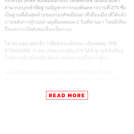
กะเหรี่ยง (KNA ชื่อเดิมคือกองกำลังพิทักษ์ชายแดน BGF)
สามารถบุกเข้ายึดฐานบัญชาการกองพันทหารราบที่ 275 ซึ่ง
เป็นฐานที่มั่นสุดท้ายของกองทัพเมียนมาที่เมืองเมียวดีได้แล้ว
ภายหลังการสู้รบอย่างดุเดือดตลอด 2 วันที่ผ่านมา โดยมีเสียง
ปืนและระเบิดดังต่อเนื่องเป็นระยะ
โต ซอ แลต เลขาธิการสื่ออิสระเมียนมา เปิดเผยต่อ THE
STANDARD ว่า ทหารของกองพัน 275 ได้ทิ้งฐานที่มั่นที่อยู่
ใกล้ทางเข้าเมืองเมียวดีแล้ว หลังพ่ายแพ้ในการสู้รบ
ขณะที่ Karen Information Center: KIC สื่อท้องถิ่นรัฐ
กะเหรี่ยง ระบุว่า ทหารเมียนมาของกองพัน 275 ราว 200
นาย รวมถึงกำลังพลที่บาดเจ็บจากการสู้รบ ได้หนีออกจาก
ฐานบัญชาการไปยังบริเวณสะพานมิตรภาพไทย-เมียนมา
READ MORE
แห่งที่ 2 ตั้งแต่ช่วงเวลา 23.00 น. วานนี้ (10 เมษายน)
ทั้งนี้ กองกำลัง KNLA และ BGF ได้เข้าควบคุมสถานการณ์
ภายในเมียวดี ท่ามกลางการเฝ้าระวังความเคลื่อนไหว
ของกองทัพเมียนมา ซึ่งพยายามโจมตีตอบโต้ด้วยการส่ง