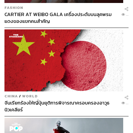
FASHION
CARTIER AT WEIBO GALA เครื่องประดับบนลุคพรม
...
แดงของแขกคนสำคัญ
CHINA
/
WORLD
จีนเรียกร้องให้ญี่ปุ่นยุติการพิจารณาครอบครองอาวุธ
...
นิวเคลียร์