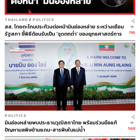
THAILAND
/
POLITICS
สส. ไทยตะโกนประท้วงต่อหน้ามินอ่องหล่าย ระหว่างเยือน
196
รัฐสภา ชี้พิธีต้อนรับเป็น ‘จุดตกต่ำ’ ของยุทธศาสตร์การ
ทูตไทย
POLITICS
มินอ่องหล่ายพบประธานวุฒิสภาไทย พร้อมร่วมมือแก้
568
ปัญหามลพิษข้ามแดน-สารพิษในแม่น้ำ