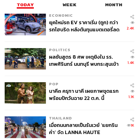
TODAY
WEEK
MONTH
ECONOMIC
ยุคใหม่รถ EV ราคาเริ่ม (ถูก) กว่า
2.4K
รถไฮบริด หลังต้นทุนแบตเตอรี่ลด
ลง - จีนแห่บุกตลาดเกิดใหม่
POLITICS
ผลชันสูตร 8 ศพ เหตุยิงใน รร.
1.4K
เทพศิรินทร์ นนทบุรี พบกระสุนเข้า
จุดสำคัญ ‘ศีรษะ-หน้าอก’ ครูถูกยิง
4 นัด จากระยะไกล
POP
นาคี๓ ครุฑา นาคี เผยภาพชุดแรก
1.1K
พร้อมปักวันฉาย 22 ต.ค. นี้
THAILAND
เมื่อถนนกลายเป็นรันเวย์ ‘แยกริน
1K
คำ’ จัด LANNA HAUTE