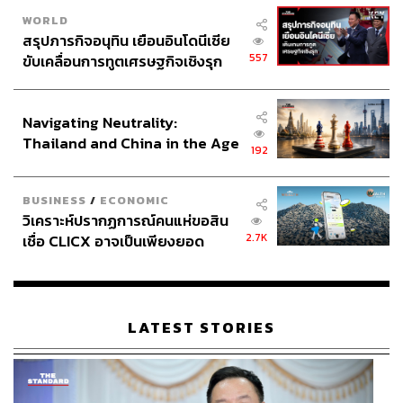
WORLD
สรุปภารกิจอนุทิน เยือนอินโดนีเซีย
557
ขับเคลื่อนการทูตเศรษฐกิจเชิงรุก
ประกาศหุ้นส่วนยุทธศาสตร์ไทย –
อินโดนีเซีย
Navigating Neutrality:
Thailand and China in the Age
192
of a New Global Order
BUSINESS
/
ECONOMIC
วิเคราะห์ปรากฏการณ์คนแห่ขอสิน
2.7K
เชื่อ CLICX อาจเป็นเพียงยอด
ภูเขาน้ำแข็ง ของปัญหาหนี้ครัว
เรือนไทยที่ถูกซุกไว้
LATEST STORIES