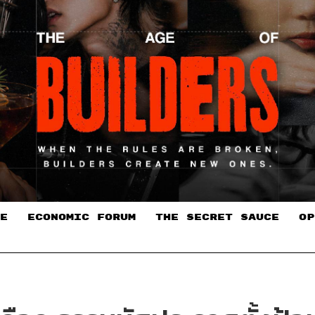
E
ECONOMIC FORUM
THE SECRET SAUCE​
OP