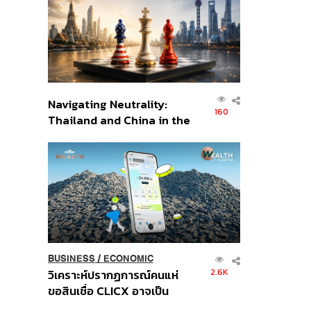
อินโดนีเซีย
Navigating Neutrality:
160
Thailand and China in the
Age of a New Global
Order
BUSINESS
/
ECONOMIC
2.6K
วิเคราะห์ปรากฏการณ์คนแห่
ขอสินเชื่อ CLICX อาจเป็น
เพียงยอดภูเขาน้ำแข็ง ของ