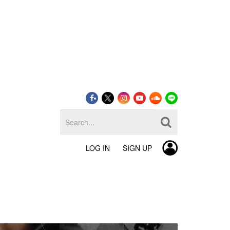
LOG IN
SIGN UP