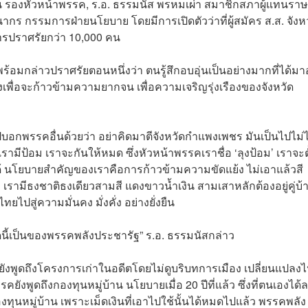
ะวัน รองหัวหน้าพรรค, ร.อ. ธรรมนัส พรหมเผ่า สมาชิกสภาผู้แทนรา
ากร กรรมการฝ่ายนโยบาย โดยมีการเปิดตัวว่าที่ผู้สมัคร ส.ส. จังห
ารปราศรัยกว่า 10,000 คน
พร้อมกล่าวปราศรัยตอนหนึ่งว่า ตนรู้สึกอบอุ่นเป็นอย่างมากที่ได้มาอ
ื่อจะก้าวข้ามความยากจน เพื่อความเจริญรุ่งเรืองของจังหวัด
บอกพรรคอื่นด้วยว่า อย่าคิดมาตีจังหวัดกำแพงเพชร มันเป็นไปไม่ไ
ีป้อม เราจะกันให้หมด ซึ่งหัวหน้าพรรคเราชื่อ ‘ลุงป้อม’ เราจะตั
 นโยบายสำคัญของเราคือการก้าวข้ามความขัดแย้ง ไม่เอาแล้วสี
ว เรามีธงชาติธงเดียวสามสี แดงขาวน้ำเงิน สามเสาหลักต้องอยู่คู่บ้า
ไปสู่ความมั่นคง มั่งคั่ง อย่างยั่งยืน
ดนี้เป็นของพรรคพลังประชารัฐ” ร.อ. ธรรมนัสกล่าว
ยังพูดถึงโครงการเก่าในอดีตโดยไม่ดูบริบทการเมือง เปลี่ยนแปลง
งพูดถึงกองทุนหมู่บ้าน นโยบายเมื่อ 20 ปีที่แล้ว ซึ่งที่ตนเองได้ล
ทุนหมู่บ้าน เพราะเม็ดเงินที่เอาไปใช้นั้นได้หมดไปแล้ว พรรคพลัง