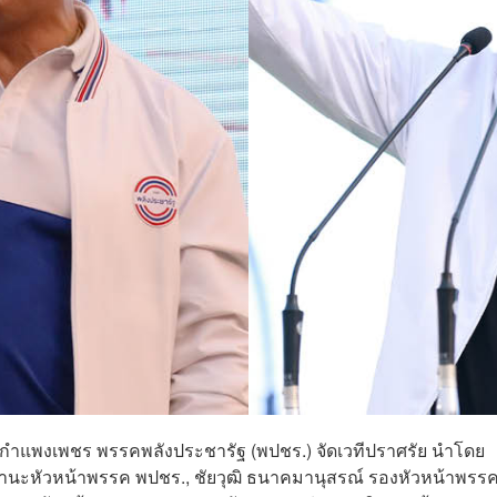
หวัดกำแพงเพชร พรรคพลังประชารัฐ (พปชร.) จัดเวทีปราศรัย นำโดย
านะหัวหน้าพรรค พปชร., ชัยวุฒิ ธนาคมานุสรณ์ รองหัวหน้าพรรค