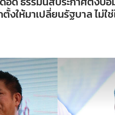
ือด ธรรมนัสประกาศตั้งป้อม
ือกตั้งให้มาเปลี่ยนรัฐบาล ไม่ใ