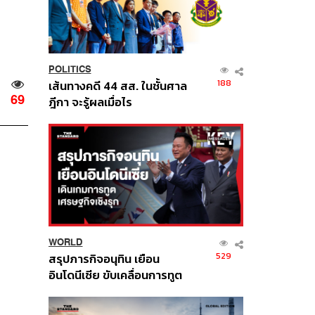
POLITICS
188
เส้นทางคดี 44 สส. ในชั้นศาล
69
ฎีกา จะรู้ผลเมื่อไร
WORLD
529
สรุปภารกิจอนุทิน เยือน
อินโดนีเซีย ขับเคลื่อนการทูต
เศรษฐกิจเชิงรุก ประกาศหุ้น
ส่วนยุทธศาสตร์ไทย –