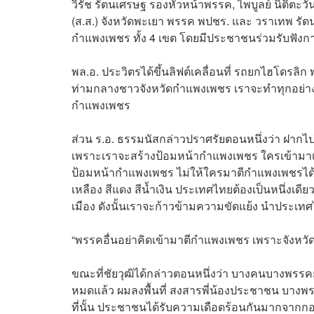
วิรัช รัตนเศรษฐ รองหัวหน้าพรรค, ไพบูลย์ นิติต
(ส.ส.) จังหวัดพะเยา พรรค พปชร. และ วราเทพ รัตน
กำแพงเพชร ทั้ง 4 เขต โดยมีประชาชนร่วมรับฟังก
พล.อ. ประวิตรได้ขึ้นลิฟต์เคลื่อนที่ รถยกไฮโดรลิก 
ท่ามกลางชาวจังหวัดกำแพงเพชร เราจะทำทุกอย่างเพ
กำแพงเพชร
ส่วน ร.อ. ธรรมนัสกล่าวปราศรัยตอนหนึ่งว่า ฝากไป
เพราะเราจะสร้างป้อมหน้ากำแพงเพชร ใครเข้ามาเราม
ป้อมหน้ากำแพงเพชร ไม่ให้ใครมาตีกำแพงเพชรได้
เหลือง สีแดง สีน้ำเงิน ประเทศไทยต้องเป็นหนึ่งเดีย
เมือง ดังนั้นเราจะก้าวข้ามความขัดแย้ง นำประเทศไทย
“พรรคอื่นอย่าคิดเข้ามาตีกำแพงเพชร เพราะจังหวั
ขณะที่ชัยวุฒิได้กล่าวตอนหนึ่งว่า บางคนบางพรรค
หมดแล้ว ผมลงพื้นที่ สงสารพี่น้องประชาชน บางพรรคยั
ที่นั้น ประชาชนได้รับความเดือดร้อนกันมากจากกอง