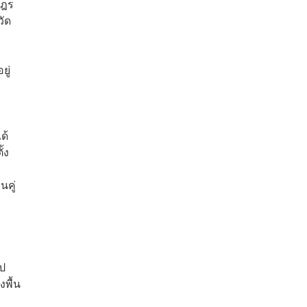
ษฎร
วัด
ยู่
ด้
้ง
นคู่
ไป
งพื้น