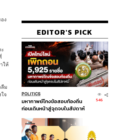
มอง
EDITOR'S PICK
าะ
่
ำให้
าลืม
้งใจ
POLITICS
546
มหากาพย์โกงข้อสอบท้องถิ่น
ก่อนเดินหน้าสู่จุดจบในสัปดาห์
นี้