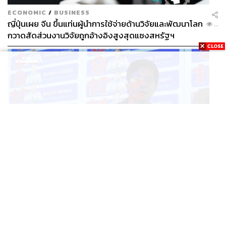
ECONOMIC
/
BUSINESS
ญี่ปุ่นเผย จีน ขึ้นแท่นผู้นำการใช้จ่ายด้านวิจัยและพัฒนาโลก
...
กวาดสัดส่วนงานวิจัยถูกอ้างอิงสูงสุดแซงสหรัฐฯ
POLITICS
iLaw เปิดจักรวาลอำนาจเจริญ โยงเครือข่ายผู้สมัคร สว.
...
พร้อมตั้งข้อสังเกตลงสมัครตรงคุณสมบัติหรือไม่