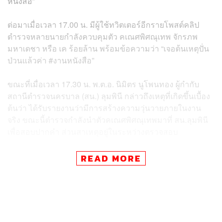
หนังสือ”
ต่อมาเมื่อเวลา 17.00 น. มีผู้ใช้ทวิตเตอร์อีกรายโพสต์คลิป
ตำรวจหลายนายกำลังควบคุมตัว คเณศพิศณุเทพ จักรภพ
มหาเดชา หรือ เค ร้อยล้าน พร้อมข้อความว่า “เจอต้นเหตุปั่น
ป่วนแล้วค่า #งานหนังสือ”
ขณะที่เมื่อเวลา 17.30 น. พ.ต.อ. นิมิตร นูโพนทอง ผู้กำกับ
สถานีตำรวจนครบาล (สน.) ลุมพินี กล่าวถึงเหตุที่เกิดขึ้นเบื้อง
ต้นว่า ได้รับรายงานว่ามีการสร้างความวุ่นวายภายในงาน
จริง ขณะนี้ตำรวจกำลังนำตัวคเณศพิศณุเทพมาที่ สน.ลุมพินี
เพื่อสอบปากคำ ส่วนสาเหตุอยู่ในระหว่างตรวจสอบ
TAGS:
งานมหกรรมหนังสือระดับชาติ
READ MORE
เค ร้อยล้าน (คเณศพิศณุเทพ จักรภพมหาเดชา)