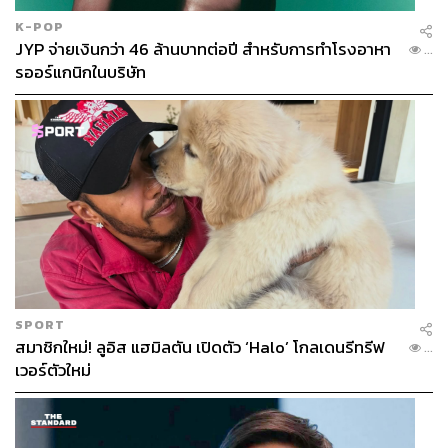
K-POP
JYP จ่ายเงินกว่า 46 ล้านบาทต่อปี สำหรับการทำโรงอาหา
...
รออร์แกนิกในบริษัท
SPORT
สมาชิกใหม่! ลูอิส แฮมิลตัน เปิดตัว ‘Halo’ โกลเดนรีทรีฟ
...
เวอร์ตัวใหม่