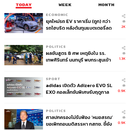
TODAY
WEEK
MONTH
ECONOMIC
ยุคใหม่รถ EV ราคาเริ่ม (ถูก) กว่า
2K
รถไฮบริด หลังต้นทุนแบตเตอรี่ลด
ลง - จีนแห่บุกตลาดเกิดใหม่
POLITICS
ผลชันสูตร 8 ศพ เหตุยิงใน รร.
1.3K
เทพศิรินทร์ นนทบุรี พบกระสุนเข้า
จุดสำคัญ ‘ศีรษะ-หน้าอก’ ครูถูกยิง
4 นัด จากระยะไกล
SPORT
adidas เปิดตัว Adizero EVO SL
0.9K
EXO คอลเล็กชันพิเศษรับฤดูกาล
College Football
POLITICS
ศาลปกครองไม่รับฟ้อง ‘หมอสรณ’
0.9K
ขอเพิกถอนมติสรรหา กสทช. ชี้ยัง