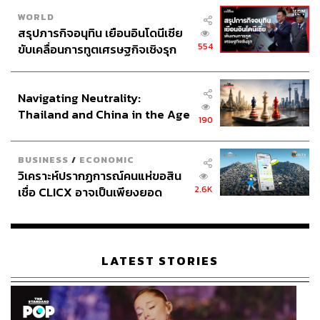
WORLD
สรุปภารกิจอนุทิน เยือนอินโดนีเซีย
554
ขับเคลื่อนการทูตเศรษฐกิจเชิงรุก
ประกาศหุ้นส่วนยุทธศาสตร์ไทย –
อินโดนีเซีย
Navigating Neutrality:
Thailand and China in the Age
190
of a New Global Order
BUSINESS
/
ECONOMIC
วิเคราะห์ปรากฏการณ์คนแห่ขอสิน
2.6K
เชื่อ CLICX อาจเป็นเพียงยอด
ภูเขาน้ำแข็ง ของปัญหาหนี้ครัว
เรือนไทยที่ถูกซุกไว้
LATEST STORIES