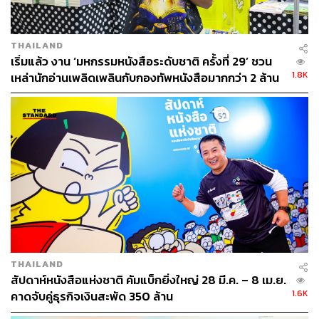
THAILAND
เริ่มแล้ว งาน ‘มหกรรมหนังสือระดับชาติ ครั้งที่ 29’ ชวน
1.8K
เหล่านักอ่านเพลิดเพลินกับกองทัพหนังสือมากกว่า 2 ล้าน
เล่ม
THAILAND
สัปดาห์หนังสือแห่งชาติ คัมแบ็กยิ่งใหญ่ 28 มี.ค. – 8 เม.ย.
1.6K
คาดจับคู่ธุรกิจเงินสะพัด 350 ล้าน