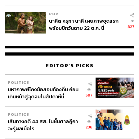
ไม่ใช่ผู้เดือดร้อนเสียหาย
POP
นาคี๓ ครุฑา นาคี เผยภาพชุดแรก
827
พร้อมปักวันฉาย 22 ต.ค. นี้
EDITOR'S PICKS
POLITICS
มหากาพย์โกงข้อสอบท้องถิ่น ก่อน
597
เดินหน้าสู่จุดจบในสัปดาห์นี้
POLITICS
เส้นทางคดี 44 สส. ในชั้นศาลฎีกา
236
จะรู้ผลเมื่อไร