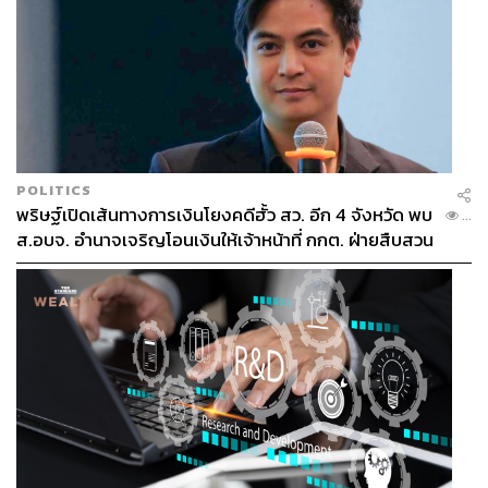
POLITICS
พริษฐ์เปิดเส้นทางการเงินโยงคดีฮั้ว สว. อีก 4 จังหวัด พบ
...
ส.อบจ. อำนาจเจริญโอนเงินให้เจ้าหน้าที่ กกต. ฝ่ายสืบสวน