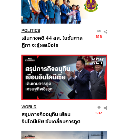
POLITICS
188
เส้นทางคดี 44 สส. ในชั้นศาล
ฎีกา จะรู้ผลเมื่อไร
WORLD
532
สรุปภารกิจอนุทิน เยือน
อินโดนีเซีย ขับเคลื่อนการทูต
เศรษฐกิจเชิงรุก ประกาศหุ้น
ส่วนยุทธศาสตร์ไทย –