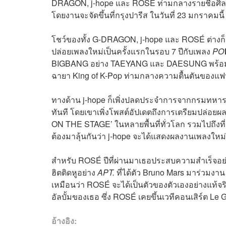
DRAGON, j-hope และ ROSÉ ท่ามกลางรายชื่อศิลปิ
โดยงานจะจัดขึ้นที่กรุงปารีส ในวันที่ 23 มกราคมนี้
โชว์ของทั้ง G-DRAGON, j-hope และ ROSÉ ต่างก็น
ปล่อยเพลงใหม่เป็นครั้งแรกในรอบ 7 ปีกับเพลง
PO
BIGBANG อย่าง TAEYANG และ DAESUNG พร้อมกั
ฉายา King of K-Pop ท่ามกลางความตื้นตันของแ
ทางด้าน j-hope ก็เพิ่งปลดประจำการจากกรมทหารเ
ทันที โดยเขาเพิ่งโพสต์อัปเดตถึงการเตรียมปล่อยผลง
ON THE STAGE’ ในหลายพื้นที่ทั่วโลก รวมไปถึงที
ต้องมาลุ้นกันว่า j-hope จะได้แสดงผลงานเพลงใหม่
สำหรับ ROSÉ ปีที่ผ่านมาเธอประสบความสำเร็จอย่
ฮิตติดหูอย่าง
APT.
ที่ได้ตัว Bruno Mars มาร่วมงา
เหมือนว่า ROSÉ จะได้เป็นตัวของตัวเองอย่างแท้จริ
อัลบั้มของเธอ ซึ่ง ROSÉ เคยขึ้นเวทีคอนเสิร์ต L
อ้างอิง: