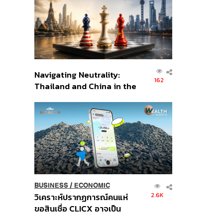
อินโดนีเซีย
Navigating Neutrality:
162
Thailand and China in the
Age of a New Global
Order
BUSINESS
/
ECONOMIC
2.6K
วิเคราะห์ปรากฏการณ์คนแห่
ขอสินเชื่อ CLICX อาจเป็น
เพียงยอดภูเขาน้ำแข็ง ของ