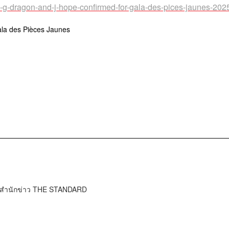
os-g-dragon-and-j-hope-confirmed-for-gala-des-pices-jaunes-202
la des Pièces Jaunes
์ สำนักข่าว THE STANDARD