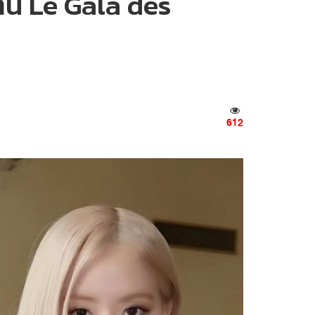
น Le Gala des
612