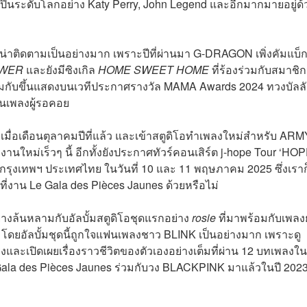
นระดับโลกอย่าง Katy Perry, John Legend และอีกมากมายอยู่ด้
่าติดตามเป็นอย่างมาก เพราะปีที่ผ่านมา G-DRAGON เพิ่งคัมแบ็
WER
และยังมีซิงเกิล
HOME SWEET HOME
ที่ร้องร่วมกับสมาชิ
บขึ้นแสดงบนเวทีประกาศรางวัล MAMA Awards 2024 ทวงบัลลั
ฟนเพลงผู้รอคอย
มื่อเดือนตุลาคมปีที่แล้ว และเข้าสตูดิโอทำเพลงใหม่สำหรับ ARM
านใหม่เร็วๆ นี้ อีกทั้งยังประกาศทัวร์คอนเสิร์ต j-hope Tour ‘HO
่กรุงเทพฯ ประเทศไทย ในวันที่ 10 และ 11 พฤษภาคม 2025 ซึ่งเราก
ที่งาน Le Gala des Pièces Jaunes ด้วยหรือไม่
างล้นหลามกับอัลบั้มสตูดิโอชุดแรกอย่าง
rosie
ที่มาพร้อมกับเพล
น โดยอัลบั้มชุดนี้ถูกใจแฟนเพลงชาว BLINK เป็นอย่างมาก เพราะดู
งและเปิดเผยเรื่องราวชีวิตของตัวเองอย่างเต็มที่ผ่าน 12 บทเพลงใน
e Gala des Pièces Jaunes ร่วมกับวง BLACKPINK มาแล้วในปี 202