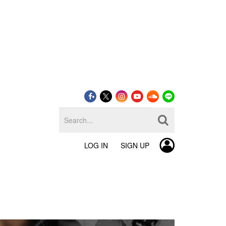
LOG IN
SIGN UP