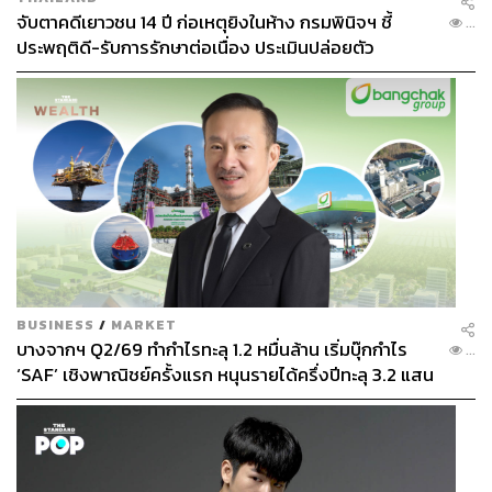
จับตาคดีเยาวชน 14 ปี ก่อเหตุยิงในห้าง กรมพินิจฯ ชี้
...
ประพฤติดี-รับการรักษาต่อเนื่อง ประเมินปล่อยตัว
BUSINESS
/
MARKET
บางจากฯ Q2/69 ทำกำไรทะลุ 1.2 หมื่นล้าน เริ่มบุ๊กกำไร
...
‘SAF’ เชิงพาณิชย์ครั้งแรก หนุนรายได้ครึ่งปีทะลุ 3.2 แสน
ล้าน