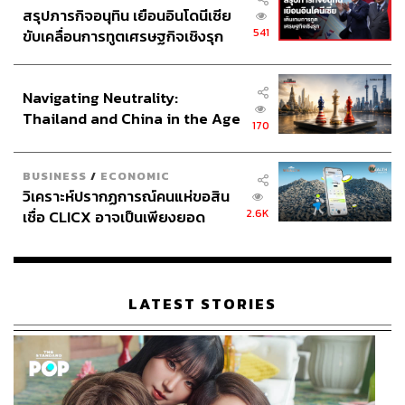
สรุปภารกิจอนุทิน เยือนอินโดนีเซีย
541
ขับเคลื่อนการทูตเศรษฐกิจเชิงรุก
ประกาศหุ้นส่วนยุทธศาสตร์ไทย –
อินโดนีเซีย
Navigating Neutrality:
Thailand and China in the Age
170
of a New Global Order
BUSINESS
/
ECONOMIC
วิเคราะห์ปรากฏการณ์คนแห่ขอสิน
2.6K
เชื่อ CLICX อาจเป็นเพียงยอด
ภูเขาน้ำแข็ง ของปัญหาหนี้ครัว
เรือนไทยที่ถูกซุกไว้
LATEST STORIES