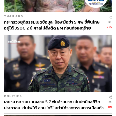
THAILAND
กระทรวงยุติธรรมเปิดข้อมูล ‘ป๋อง’มือฆ่า 5 ศพ ชี้พ้นโทษ
225
อยู่ใต้ JSOC 2 ปี ศาลไม่สั่งติด EM ก่อนก่อเหตุร้าย
POLITICS
เลขาฯ กอ.รมน. แจงงบ 5.7 พันล้านบาท เน้นปกป้องชีวิต
89
ประชาชน-ดับไฟใต้ สวน ‘ทวี’ อย่าใช้วาทกรรมการเมืองทำ
คนทำงานเสียกำลังใจ