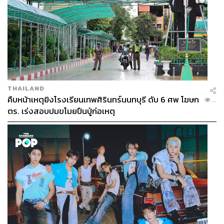
THAILAND
คืบหน้าเหตุยิงโรงเรียนเทพศิรินทร์นนทบุรี ดับ 6 ศพ โฆษก
...
ตร. เร่งสอบปมขโมยปืนปู่ก่อเหตุ