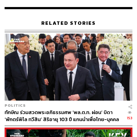
ABOUT THE AUTHOR
RELATED STORIES
THE STANDARD TEAM
กองบรรณาธิการ THE STANDARD
POLITICS
ทักษิณ ร่วมสวดพระอภิธรรมศพ ‘พล.ต.ท. ผ่อน’ บิดา
153
‘พักตร์พิไล ทวีสิน’ สิริอายุ 103 ปี แกนนำเพื่อไทย-บุคคล
หลากวงการร่วมอาลัย