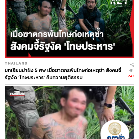
THAILAND
บทเรียนฆ่าฝัง 5 ศพ เมื่อฆาตกรพ้นโทษก่อเหตุซ้ำ สังคมจี้
243
รัฐงัด ‘โทษประหาร’ คืนความยุติธรรม