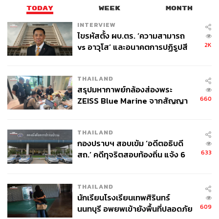
TODAY
WEEK
MONTH
INTERVIEW
ไขรหัสตั้ง ผบ.ตร. ‘ความสามารถ
2K
vs อาวุโส’ และอนาคตการปฏิรูปสี
กากี กับ พล.ต.อ. เอก อังสนานนท์
THAILAND
สรุปมหากาพย์กล้องส่องพระ
660
ZEISS Blue Marine จากสัญญา
ผลิต 8.3 ล้าน สู่ข้อพิพาท ‘มา
เวลล์ฯ’ ฟ้อง ‘โทน บางแค’ ผิดนัด
THAILAND
จ่ายหนี้-แอบระบุแบรนด์
กองปราบฯ สอบเข้ม ‘อดีตอธิบดี
633
สถ.’ คดีทุจริตสอบท้องถิ่น แจ้ง 6
ข้อหาหนัก จ่อชง ป.ป.ช. 12 ส.ค. นี้
THAILAND
นักเรียนโรงเรียนเทพศิรินทร์
609
นนทบุรี อพยพเข้ายังพื้นที่ปลอดภัย