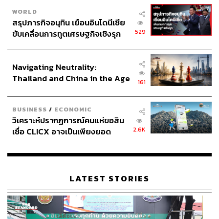
WORLD
สรุปภารกิจอนุทิน เยือนอินโดนีเซีย
529
ขับเคลื่อนการทูตเศรษฐกิจเชิงรุก
ประกาศหุ้นส่วนยุทธศาสตร์ไทย –
อินโดนีเซีย
Navigating Neutrality:
Thailand and China in the Age
161
of a New Global Order
BUSINESS
/
ECONOMIC
วิเคราะห์ปรากฏการณ์คนแห่ขอสิน
2.6K
เชื่อ CLICX อาจเป็นเพียงยอด
ภูเขาน้ำแข็ง ของปัญหาหนี้ครัว
เรือนไทยที่ถูกซุกไว้
LATEST STORIES