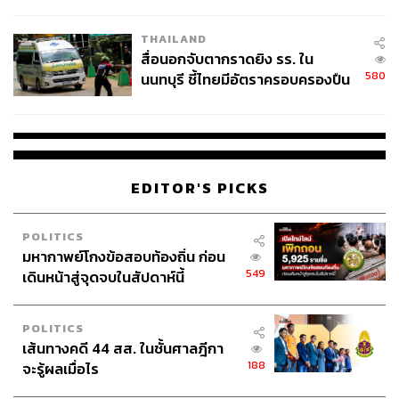
ชั่วคราว หลังเหตุใช้อาวุธปืนภายใน
โรงเรียนคลี่คลาย
THAILAND
สื่อนอกจับตากราดยิง รร. ใน
580
นนทบุรี ชี้ไทยมีอัตราครอบครองปืน
สูงในระดับต้นของภูมิภาค
EDITOR'S PICKS
POLITICS
มหากาพย์โกงข้อสอบท้องถิ่น ก่อน
549
เดินหน้าสู่จุดจบในสัปดาห์นี้
POLITICS
เส้นทางคดี 44 สส. ในชั้นศาลฎีกา
188
จะรู้ผลเมื่อไร