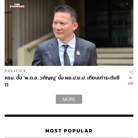
POLITICS
ครม. ตั้ง ‘พ.ต.อ. วทัญญู’ นั่ง ผอ.ป.ย.ป. เทียบเท่าระดับซี
331
11
MORE
MOST POPULAR