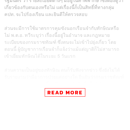
รัฐมนตรี ว่า รายละเอียดต่างๆ มีอยู่ในคำพิพากษาซึ่งต้องดูว่า
เกี่ยวข้องกับตนเองหรือไม่ แต่เรื่องนี้ก็เป็นสิทธิ์ที่ทางกลุ่ม
คปท. จะไปร้องเรียน และยินดีให้ตรวจสอบ
ส่วนจะมีการใช้มาตรการคุมขังนอกเรือนจำกับทักษิณหรือ
ไม่ พ.ต.อ. ทวีระบุว่า เรื่องนี้อยู่ในอำนาจ และกฎหมาย
ระเบียบของกรมราชทัณฑ์ ซึ่งตนจะไม่เข้าไปยุ่งเกี่ยว โดย
ตอนนี้ ผู้บัญชาการเรือนจำก็แจ้งว่าแม้แต่ญาติก็ไม่สามารถ
เข้าเยี่ยมทักษิณได้ในระยะ 5 วันแรก
ส่วนความเป็นอยู่ของทักษิณ ตนก็รับฟังจากข่าว ซึ่งยังไม่ได้
รับรายงานว่ามีอาการป่วยแต่อย่างใด ยืนยันว่ากรมราชทัณฑ์
จะต้องดูแลคนทุกคน โดยมีระบบอยู่แล้วซึ่งเป็นไปตามกฎและ
ระเบียบของกรมราชทัณฑ์ ซึ่งตั้งแต่ตั้งมาก็ไม่เคยมีลักษณะ
READ MORE
แบบนี้
ทั้งนี้ ตอนที่ตัวเองเข้ามาดำรงตำแหน่ง ทักษิณก็เข้ามาอยู่
ภายในเรือนจำแล้ว ซึ่งเป็นอีกรัฐบาลหนึ่ง และเชื่อว่ามีการ
ปฏิบัติตามกฏหมายและระเบียบ แต่ทั้งนี้ต้องนำคำพิพากษา