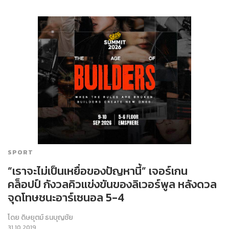
SPORT
“เราจะไม่เป็นเหยื่อของปัญหานี้” เจอร์เกน
คล็อปป์ กังวลคิวแข่งขันของลิเวอร์พูล หลังดวล
จุดโทษชนะอาร์เซนอล 5-4
โดย
ดิษยุตม์ ธนบุญชัย
31.10.2019