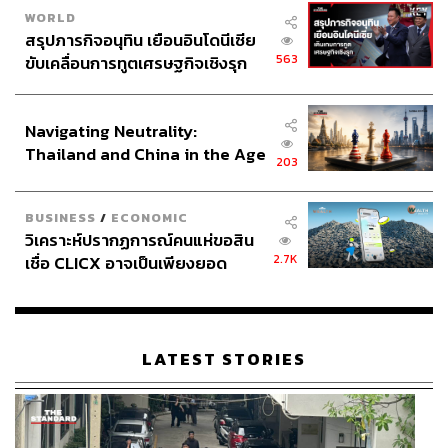
WORLD
สรุปภารกิจอนุทิน เยือนอินโดนีเซีย
563
ขับเคลื่อนการทูตเศรษฐกิจเชิงรุก
ประกาศหุ้นส่วนยุทธศาสตร์ไทย –
อินโดนีเซีย
Navigating Neutrality:
Thailand and China in the Age
203
of a New Global Order
BUSINESS
/
ECONOMIC
วิเคราะห์ปรากฏการณ์คนแห่ขอสิน
2.7K
เชื่อ CLICX อาจเป็นเพียงยอด
ภูเขาน้ำแข็ง ของปัญหาหนี้ครัว
เรือนไทยที่ถูกซุกไว้
LATEST STORIES