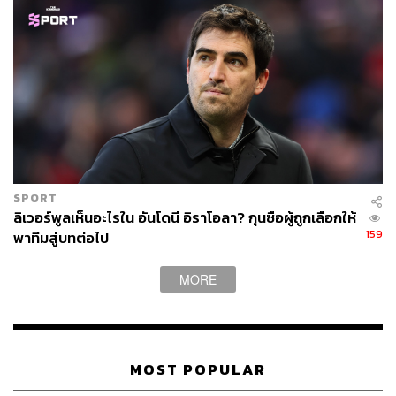
SPORT
ลิเวอร์พูลเห็นอะไรใน อันโดนี อิราโอลา? กุนซือผู้ถูกเลือกให้
159
พาทีมสู่บทต่อไป
MORE
MOST POPULAR