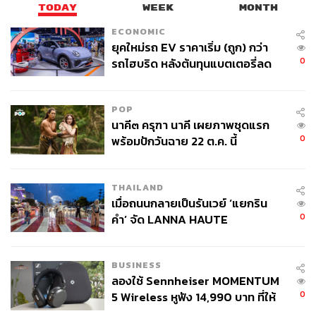
TODAY
WEEK
MONTH
ECONOMIC
ยุคใหม่รถ EV ราคาเริ่ม (ถูก) กว่า
0
รถไฮบริด หลังต้นทุนแบตเตอรี่ลด
ลง - จีนแห่บุกตลาดเกิดใหม่
POP
นาคี๓ ครุฑา นาคี เผยภาพชุดแรก
0
พร้อมปักวันฉาย 22 ต.ค. นี้
THAILAND
เมื่อถนนกลายเป็นรันเวย์ ‘แยกริน
0
คำ’ จัด LANNA HAUTE
COUTURE กลางสายฝน
BUSINESS
ลองใช้ Sennheiser MOMENTUM
0
5 Wireless หูฟัง 14,990 บาท ที่ให้
ผู้ใช้ถอดเปลี่ยนแบตเองได้ ก่อนกฎ