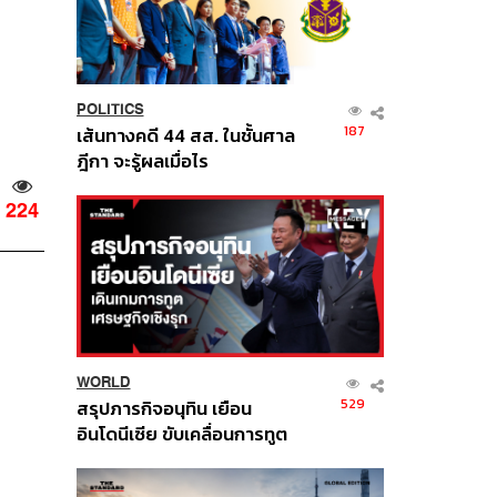
POLITICS
187
เส้นทางคดี 44 สส. ในชั้นศาล
ฎีกา จะรู้ผลเมื่อไร
224
WORLD
529
สรุปภารกิจอนุทิน เยือน
อินโดนีเซีย ขับเคลื่อนการทูต
เศรษฐกิจเชิงรุก ประกาศหุ้น
ส่วนยุทธศาสตร์ไทย –