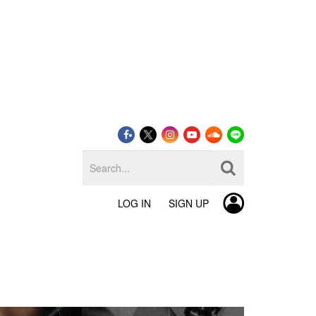
LOG IN
SIGN UP