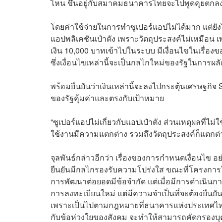
ไหน ขึ้นอยู่กับสมาคมธนาคารไทยจะไปพูดคุยตกลงก
โดยค่าใช้จ่ายในการทำ
ซูเปอร์แอป
ไม่ได้มาก แต่ย
แอปพลิเคชันเป๋าตัง เพราะวัตถุประสงค์ไม่เหมือน
เงิน 10,000 บาทเข้าไปในระบบ มีเงื่อนไขในเรื่อ
ซึ่งเงื่อนไขเหล่านี้จะเป็นกลไกใหม่ของรัฐในการ
พร้อมยืนยันว่าเงินเหล่านี้จะลงไปกระตุ้นเศรษฐกิ
ของรัฐคุ้มค่าและตรงกับเป้าหมาย
“ซูเปอร์แอป
ไม่เกี่ยวกับแอปเป๋าตัง ส่วนเหตุผลที่ไม
ใช้งานมีความแตกต่าง รวมถึงวัตถุประสงค์ก็แตกต่
จุลพันธ์กล่าวอีกว่า เรื่องของการกำหนดเงื่อนไข อย่า
ยืนยันมีกลไกรองรับความโปร่งใส ขณะที่โครงการใ
การพัฒนาต่อยอดมีข้อจำกัด แต่เมื่อมีการดำเนินก
การลงทะเบียนใหม่ แต่มีความจำเป็นที่จะต้องยืนยั
เพราะเป็นไปตามกฎหมายที่ธนาคารแห่งประเทศไทยกำห
กับข้อห่วงใยของสังคม จะทำให้สามารถคัดกรองบุคค