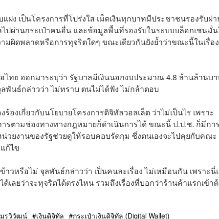
แอบแฝง เป็นโครงการที่โปร่งใส เม็ดเงินทุกบาทมีประชาชนรองรับผ่า
ไหลไปผ่านกระเป๋าคนอื่น และข้อมูลพื้นที่รองรับในระบบบล็อกเชนมั่
ผิดพลาดหรือการทุจริตใดๆ ขณะเดียวกันยังย้ำว่าขณะนี้ในเรื่อง
คเพื่อไทย ออกมาระบุว่า รัฐบาลมีเงินนอกงบประมาณ 4.8 ล้านล้านบ
ลพันธ์กล่าวว่า ไม่ทราบ ตนไม่ได้ฟัง ไม่กล้าตอบ
องร้องเกี่ยวกับนโยบายโครงการดิจิทัลวอลเล็ต ว่าไม่เป็นไร เพราะ
การตามช่องทางทางกฎหมายก็ดำเนินการได้ ขณะนี้ ป.ป.ช. ก็มีการต
 มีหน่วยงานของรัฐช่วยดูให้รอบคอบรัดกุม ซึ่งตนเองจะไปคุยกับคณะ
งแก้ไข
หรือไม่ จุลพันธ์กล่าวว่า เป็นคนละเรื่อง ไม่เหมือนกัน เพราะนี่เ
ด้เลยว่าจะทุจริตได้ตรงไหน รวมถึงเรื่องที่บอกว่าร้านค้าแรกเข้าต
อมรวิวัฒน์
เงินดิจิทัล
กระเป๋าเงินดิจิทัล (Digital Wallet)