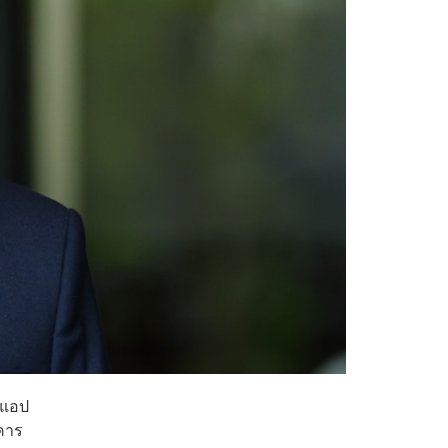
์แอป
คาร