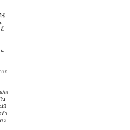
ใช้
ิม
ี้
ิน
นการ
ดภัย
กใน
่มี
องทำ
ตรง