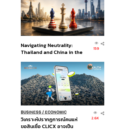
อินโดนีเซีย
Navigating Neutrality:
159
Thailand and China in the
Age of a New Global
Order
BUSINESS
/
ECONOMIC
2.6K
วิเคราะห์ปรากฏการณ์คนแห่
ขอสินเชื่อ CLICX อาจเป็น
เพียงยอดภูเขาน้ำแข็ง ของ