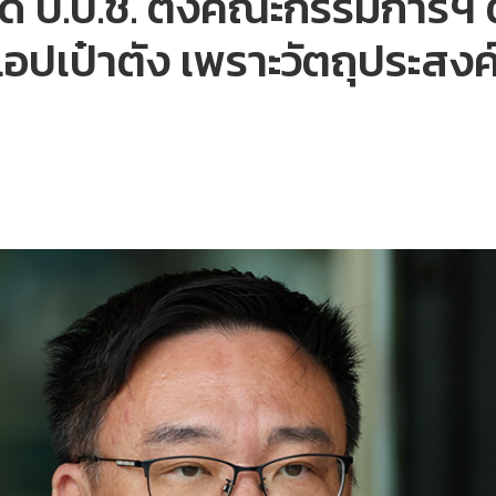
งที่ดี ป.ป.ช. ตั้งคณะกรรมก
้แอปเป๋าตัง เพราะวัตถุประสงค