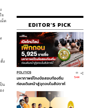
น
นใจ
เม็ด
EDITOR'S PICK
าท
ั้ง
POLITICS
544
มหากาพย์โกงข้อสอบท้องถิ่น
ก่อนเดินหน้าสู่จุดจบในสัปดาห์
ป็น
นี้
้อง