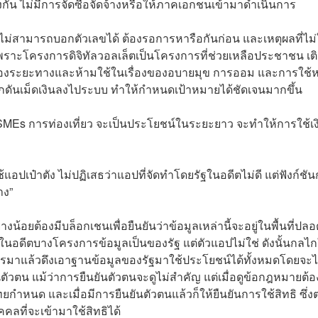
ัน ไม่มีการจัดซื้อจัดจ้างหรือให้ภาคเอกชนเข้ามาดำเนินการ
ังไม่สามารถบอกตัวเลขได้ ต้องรอการหารือกันก่อน และเหตุผลที่ไม่
 เพราะโครงการ
ดิจิทัลวอลเล็ต
เป็นโครงการที่ช่วยเหลือประชาชน เต
งของระยะทางและห้ามใช้ในเรื่องของอบายมุข การออม และการใช้หน
ผลักดันเม็ดเงินลงไประบบ ทำให้กำหนดเป้าหมายได้ชัดเจนมากขึ้น
จ SMEs การท่องเที่ยว จะเป็นประโยชน์ในระยะยาว จะทำให้การใช้เง
่ใช้แอปเป๋าตัง ไม่ปฏิเสธว่าแอปที่จัดทำโดยรัฐในอดีตไม่ดี แต่ฟังก์ชั
าง”
งน้อยต้องมีบล็อกเชนเพื่อยืนยันว่าข้อมูลเหล่านี้จะอยู่ในพื้นที่ปลอ
นอดีตบางโครงการข้อมูลเป็นของรัฐ แต่ตัวแอปไม่ใช่ ดังนั้นกลไ
ารมาแล้วดึงเอาฐานข้อมูลของรัฐมาใช้ประโยชน์ได้ทั้งหมดโดยจะไม
นตัวตน แม้ว่าการยืนยันตัวตนจะดูไม่สำคัญ แต่เมื่อดูข้อกฎหมายต้
นด และเมื่อมีการยืนยันตัวตนแล้วก็ให้ยืนยันการใช้สิทธิ ซึ่ง
ลที่จะเข้ามาใช้สิทธิได้