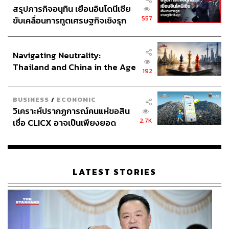
สรุปภารกิจอนุทิน เยือนอินโดนีเซีย
557
ขับเคลื่อนการทูตเศรษฐกิจเชิงรุก
ประกาศหุ้นส่วนยุทธศาสตร์ไทย –
อินโดนีเซีย
Navigating Neutrality:
Thailand and China in the Age
192
of a New Global Order
BUSINESS
/
ECONOMIC
วิเคราะห์ปรากฏการณ์คนแห่ขอสิน
2.7K
เชื่อ CLICX อาจเป็นเพียงยอด
ภูเขาน้ำแข็ง ของปัญหาหนี้ครัว
เรือนไทยที่ถูกซุกไว้
LATEST STORIES