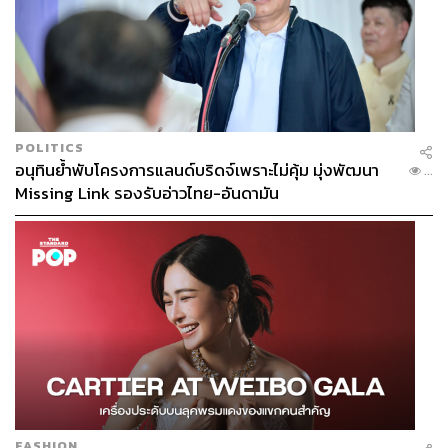
POLITICS
อนุทินย้ำพับโครงการแลนด์บริดจ์เพราะไม่คุ้ม มุ่งพัฒนา
...
Missing Link รองรับอ่าวไทย-อันดามัน
FASHION