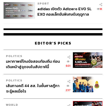
SPORT
adidas เปิดตัว Adizero EVO SL
1K
EXO คอลเล็กชันพิเศษรับฤดูกาล
College Football
EDITOR'S PICKS
POLITICS
มหากาพย์โกงข้อสอบท้องถิ่น ก่อน
601
เดินหน้าสู่จุดจบในสัปดาห์นี้
POLITICS
เส้นทางคดี 44 สส. ในชั้นศาลฎีกา
237
จะรู้ผลเมื่อไร
WORLD