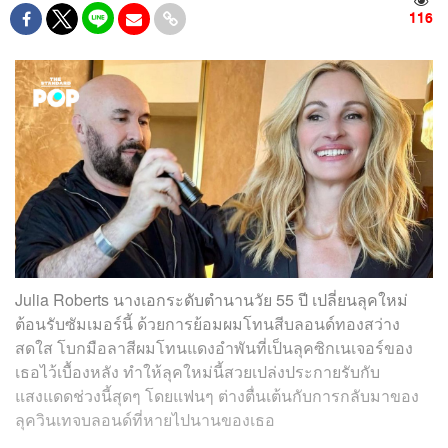
116
Julia Roberts นางเอกระดับตำนานวัย 55 ปี เปลี่ยนลุคใหม่
ต้อนรับซัมเมอร์นี้ ด้วยการย้อมผมโทนสีบลอนด์ทองสว่าง
สดใส โบกมือลาสีผมโทนแดงอำพันที่เป็นลุคซิกเนเจอร์ของ
เธอไว้เบื้องหลัง ทำให้ลุคใหม่นี้สวยเปล่งประกายรับกับ
แสงแดดช่วงนี้สุดๆ โดยแฟนๆ ต่างตื่นเต้นกับการกลับมาของ
ลุควินเทจบลอนด์ที่หายไปนานของเธอ