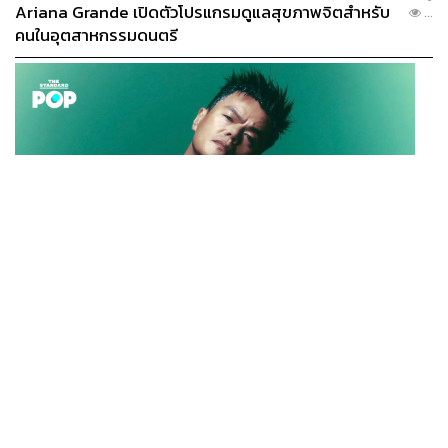
Ariana Grande เปิดตัวโปรแกรมดูแลสุขภาพจิตสำหรับ
...
คนในอุตสาหกรรมดนตรี
K-POP
JYP จ่ายเงินกว่า 46 ล้านบาทต่อปี สำหรับการทำโรงอาหา
...
รออร์แกนิกในบริษัท