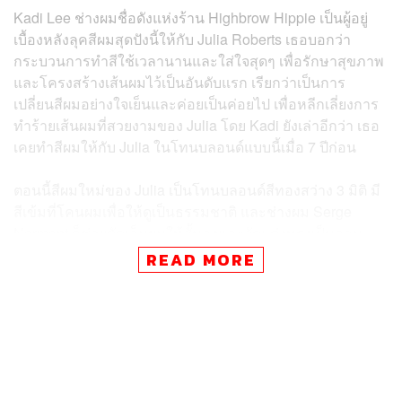
Kadi Lee ช่างผมชื่อดังแห่งร้าน Highbrow Hippie เป็นผู้อยู่
เบื้องหลังลุคสีผมสุดปังนี้ให้กับ Julia Roberts เธอบอกว่า
กระบวนการทำสีใช้เวลานานและใส่ใจสุดๆ เพื่อรักษาสุขภาพ
และโครงสร้างเส้นผมไว้เป็นอันดับแรก เรียกว่าเป็นการ
เปลี่ยนสีผมอย่างใจเย็นและค่อยเป็นค่อยไป เพื่อหลีกเลี่ยงการ
ทำร้ายเส้นผมที่สวยงามของ Julia โดย Kadi ยังเล่าอีกว่า เธอ
เคยทำสีผมให้กับ Julia ในโทนบลอนด์แบบนี้เมื่อ 7 ปีก่อน
ตอนนี้สีผมใหม่ของ Julia เป็นโทนบลอนด์สีทองสว่าง 3 มิติ มี
สีเข้มที่โคนผมเพื่อให้ดูเป็นธรรมชาติ และช่างผม Serge
Normant ก็ช่วยตัดเล็มผมให้สั้นลงและจัดแต่งทรงเป็นลอน
คลื่นอย่างสวยงาม ซึ่ง Julia ได้อวดลุคใหม่นี้ในงานระดมทุ
READ MORE
นที่
ลอสแอนเจลิส
และได้ถ่ายรูปร่วมกับเพื่อนซี้อย่าง George
Clooney ด้วย
ภาพ: highbrowhippie / Instagram
TAGS:
Julia Roberts
การทำสีผม
Kadi Lee