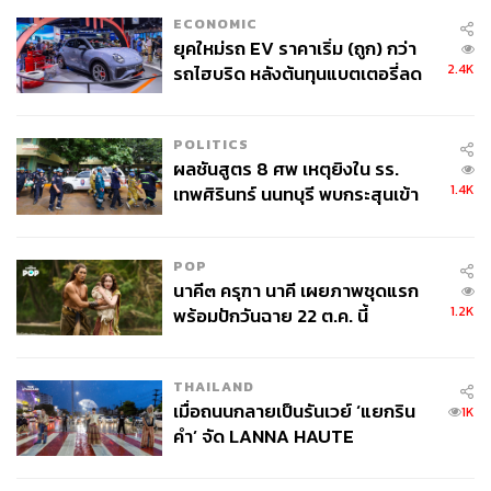
ECONOMIC
ยุคใหม่รถ EV ราคาเริ่ม (ถูก) กว่า
2.4K
รถไฮบริด หลังต้นทุนแบตเตอรี่ลด
ลง - จีนแห่บุกตลาดเกิดใหม่
POLITICS
ผลชันสูตร 8 ศพ เหตุยิงใน รร.
1.4K
เทพศิรินทร์ นนทบุรี พบกระสุนเข้า
จุดสำคัญ ‘ศีรษะ-หน้าอก’ ครูถูกยิง
4 นัด จากระยะไกล
POP
นาคี๓ ครุฑา นาคี เผยภาพชุดแรก
1.2K
พร้อมปักวันฉาย 22 ต.ค. นี้
THAILAND
เมื่อถนนกลายเป็นรันเวย์ ‘แยกริน
1K
คำ’ จัด LANNA HAUTE
COUTURE กลางสายฝน