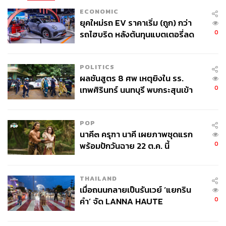
ECONOMIC
ยุคใหม่รถ EV ราคาเริ่ม (ถูก) กว่า
0
รถไฮบริด หลังต้นทุนแบตเตอรี่ลด
ลง - จีนแห่บุกตลาดเกิดใหม่
POLITICS
ผลชันสูตร 8 ศพ เหตุยิงใน รร.
0
เทพศิรินทร์ นนทบุรี พบกระสุนเข้า
จุดสำคัญ ‘ศีรษะ-หน้าอก’ ครูถูกยิง
4 นัด จากระยะไกล
POP
นาคี๓ ครุฑา นาคี เผยภาพชุดแรก
0
พร้อมปักวันฉาย 22 ต.ค. นี้
THAILAND
เมื่อถนนกลายเป็นรันเวย์ ‘แยกริน
0
คำ’ จัด LANNA HAUTE
COUTURE กลางสายฝน