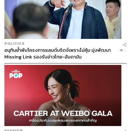
POLITICS
อนุทินย้ำพับโครงการแลนด์บริดจ์เพราะไม่คุ้ม มุ่งพัฒนา
...
Missing Link รองรับอ่าวไทย-อันดามัน
FASHION