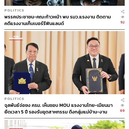
POLITICS
พรรคประชาชน-คณะก้าวหน้า พบ รมว.แรงงาน ติดตาม
92
คดีแรงงานเก็บเบอร์รีฟินแลนด์
POLITICS
จุลพันธ์จ่อชง ครม. เห็นชอบ MOU แรงงานไทย-เมียนมา
69
ยืดเวลา 5 ปี รองรับอุตสาหกรรม ดึงกลุ่มแม่บ้าน-งาน
อิสระเข้าสู่ระบบประกันสังคม