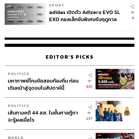
SPORT
adidas เปิดตัว Adizero EVO SL
0
EXO คอลเล็กชันพิเศษรับฤดูกาล
College Football
EDITOR'S PICKS
POLITICS
มหากาพย์โกงข้อสอบท้องถิ่น ก่อน
601
เดินหน้าสู่จุดจบในสัปดาห์นี้
POLITICS
เส้นทางคดี 44 สส. ในชั้นศาลฎีกา
237
จะรู้ผลเมื่อไร
WORLD