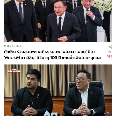
POLITICS
ทักษิณ ร่วมสวดพระอภิธรรมศพ ‘พล.ต.ท. ผ่อน’ บิดา
184
‘พักตร์พิไล ทวีสิน’ สิริอายุ 103 ปี แกนนำเพื่อไทย-บุคคล
หลากวงการร่วมอาลัย