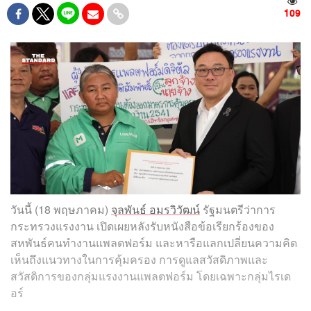
109
วันนี้ (18 พฤษภาคม)
จุลพันธ์ อมรวิวัฒน์
รัฐมนตรีว่าการ
กระทรวงแรงงาน เปิดเผยหลังรับหนังสือข้อเรียกร้องของ
สหพันธ์คนทำงานแพลตฟอร์ม และหารือแลกเปลี่ยนความคิด
เห็นถึงแนวทางในการคุ้มครอง การดูแลสวัสดิภาพและ
สวัสดิการของกลุ่มแรงงานแพลตฟอร์ม โดยเฉพาะกลุ่มไรเด
อร์