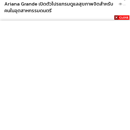
Ariana Grande เปิดตัวโปรแกรมดูแลสุขภาพจิตสำหรับ
...
คนในอุตสาหกรรมดนตรี
News
Wealth
Pop
Podcast
Video
Now
Opinion
Careers
Events
Privacy
About
Contact
Policy
FOR
ADVERTISING
MEMBERSHIP