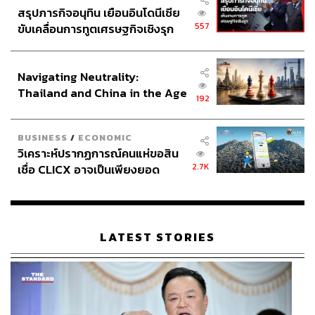
สรุปภารกิจอนุทิน เยือนอินโดนีเซีย
557
ขับเคลื่อนการทูตเศรษฐกิจเชิงรุก
ประกาศหุ้นส่วนยุทธศาสตร์ไทย –
อินโดนีเซีย
Navigating Neutrality:
Thailand and China in the Age
192
of a New Global Order
BUSINESS
/
ECONOMIC
วิเคราะห์ปรากฏการณ์คนแห่ขอสิน
2.7K
เชื่อ CLICX อาจเป็นเพียงยอด
ภูเขาน้ำแข็ง ของปัญหาหนี้ครัว
เรือนไทยที่ถูกซุกไว้
LATEST STORIES