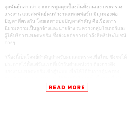
จุลพันธ์กล่าวว่า จากการพูดคุยเบื้องต้นทั้งตนเอง กระทรวง
แรงงาน และสหพันธ์คนทำงานแพลตฟอร์ม มีมุมมองต่อ
ปัญหาที่ตรงกัน โดยเฉพาะปมปัญหาสำคัญ คือเรื่องการ
นิยามความเป็นลูกจ้างและนายจ้าง ระหว่างกลุ่มไรเดอร์และ
ผู้ให้บริการแพลตฟอร์ม ซึ่งส่งผลต่อการเข้าถึงสิทธิประโยชน์
ต่างๆ
“เรื่องนี้เป็นโจทย์สำคัญสำหรับผมและพรรคเพื่อไทย ซึ่งผมได้
ประกาศไว้ตั้งแต่วันแรกที่เข้ารับตำแหน่งว่า ต้องการดึง
แรงงานแพลตฟอร์มเข้าสู่ระบบ เพื่อให้ได้รับการคุ้มครอง
ตามกฎหมายแรงงาน และได้รับสวัสดิการขั้นพื้นฐานที่เท่า
เทียม” จุลพันธ์กล่าว
READ MORE
จุลพันธ์เปิดเผยด้วยว่า แนวทางการแก้ไขปัญหาหลังจากนี้
กระทรวงแรงงานพร้อมเปิดพื้นที่จัดตั้งคณะทำงานเฉพาะกิจ
เพื่อระดมสมองแก้ไขปัญหานี้โดยตรง โดยจะเปิดโอกาสให้มี
ตัวแทนจากภาคประชาชนและพี่น้องไรเดอร์เข้ามามีส่วน
ร่วมในคณะทำงานด้วย โดยมีประเด็นเร่งด่วนที่ต้องพิจารณา