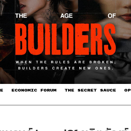
E
ECONOMIC FORUM
THE SECRET SAUCE​
OP