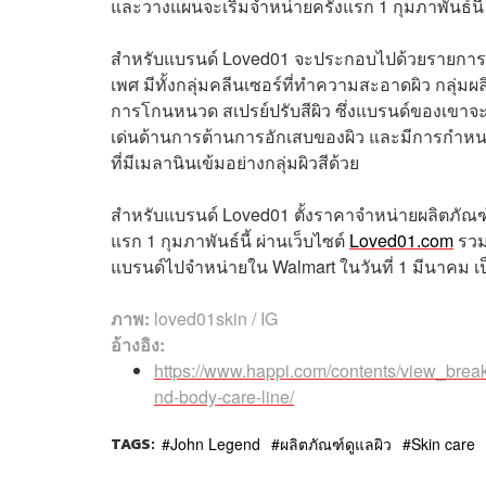
และวางแผนจะเริ่มจำหน่ายครั้งแรก 1 กุมภาพันธ์นี้
สำหรับแบรนด์ Loved01 จะประกอบไปด้วยรายการผลิ
เพศ มีทั้งกลุ่มคลีนเซอร์ที่ทำความสะอาดผิว กลุ่ม
การโกนหนวด สเปรย์ปรับสีผิว ซึ่งแบรนด์ของเขาจะใ
เด่นด้านการต้านการอักเสบของผิว และมีการกำหนดส
ที่มีเมลานินเข้มอย่างกลุ่มผิวสีด้วย
สำหรับแบรนด์ Loved01 ตั้งราคาจำหน่ายผลิตภัณฑ์ต่
แรก 1 กุมภาพันธ์นี้ ผ่านเว็บไซต์
Loved01.com
รวม
แบรนด์ไปจำหน่ายใน Walmart ในวันที่ 1 มีนาคม เ
ภาพ:
loved01skin / IG
อ้างอิง:
https://www.happi.com/contents/view_brea
nd-body-care-line/
TAGS:
John Legend
ผลิตภัณฑ์ดูแลผิว
Skin care