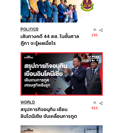
POLITICS
235
เส้นทางคดี 44 สส. ในชั้นศาล
ฎีกา จะรู้ผลเมื่อไร
WORLD
553
สรุปภารกิจอนุทิน เยือน
อินโดนีเซีย ขับเคลื่อนการทูต
เศรษฐกิจเชิงรุก ประกาศหุ้น
ส่วนยุทธศาสตร์ไทย –