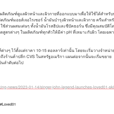
ตภัณฑ์ดูแลผิวหน้าและผิวกายที่ออกแบบมาเพื่อให้ใช้ได้สำหรับ
ผลิตภัณฑ์มอยส์เจอไรเซอร์ น้ำมันบำรุงผิวหน้าและผิวกาย ครีมสำหร
ช้ส่วนผสมเด่นๆ ทั้งน้ำมันโรสฮิปและซีบัคธอร์น ซึ่งมีคุณสมบัติโ
ูตรต่างๆ ในผลิตภัณฑ์ทุกตัวให้มีค่า pH ที่เหมาะกับผิว โดยเฉพา
างๆ ไว้ตั้งแต่ราคา 10-15 ดอลลาร์เท่านั้น โดยจะเริ่มวางจำหน่าย
ถึงร้านค้าปลีก CVS ในสหรัฐอเมริกา แผนต่อจากนั้นจะเริ่มขยาย
ป็นลำดับต่อไป
king-news/2023-01-14/singer-john-legend-launches-loved01-sk
Loved01