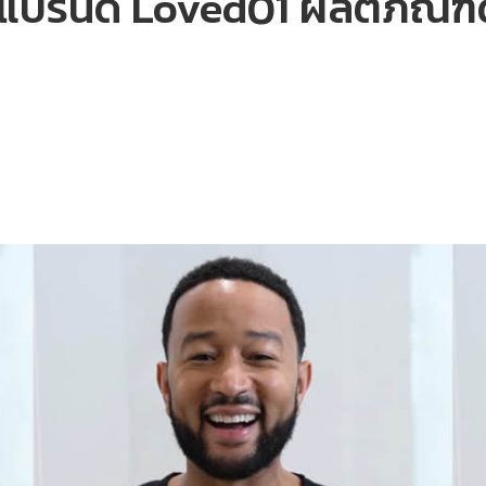
แบรนด์ Loved01 ผลิตภัณฑ์