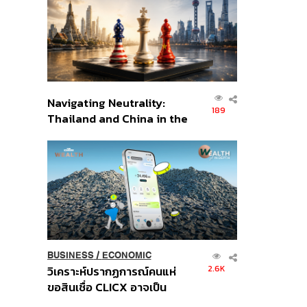
อินโดนีเซีย
Navigating Neutrality:
189
Thailand and China in the
Age of a New Global
Order
BUSINESS
/
ECONOMIC
2.6K
วิเคราะห์ปรากฏการณ์คนแห่
ขอสินเชื่อ CLICX อาจเป็น
เพียงยอดภูเขาน้ำแข็ง ของ