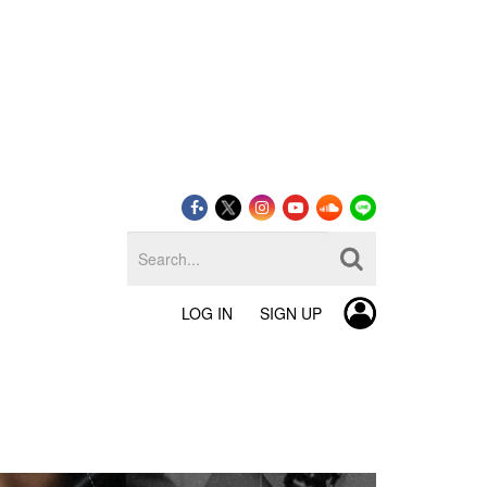
LOG IN
SIGN UP