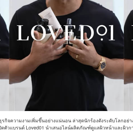
กิจความงามเพิ่มขึ้นอย่างแน่นอน ล่าสุดนักร้องดังระดับโลกอย่า
เปิดตัวแบรนด์ Loved01 นำเสนอไลน์ผลิตภัณฑ์ดูแลผิวหน้าและผิวก