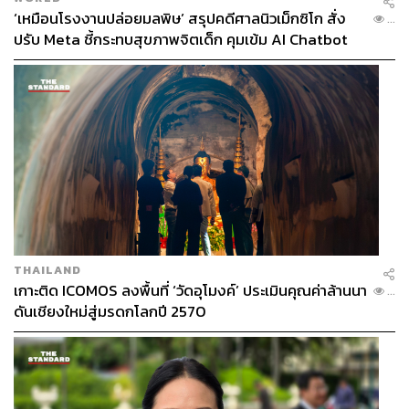
‘เหมือนโรงงานปล่อยมลพิษ’ สรุปคดีศาลนิวเม็กซิโก สั่ง
...
ปรับ Meta ชี้กระทบสุขภาพจิตเด็ก คุมเข้ม AI Chatbot
THAILAND
เกาะติด ICOMOS ลงพื้นที่ ‘วัดอุโมงค์’ ประเมินคุณค่าล้านนา
...
ดันเชียงใหม่สู่มรดกโลกปี 2570