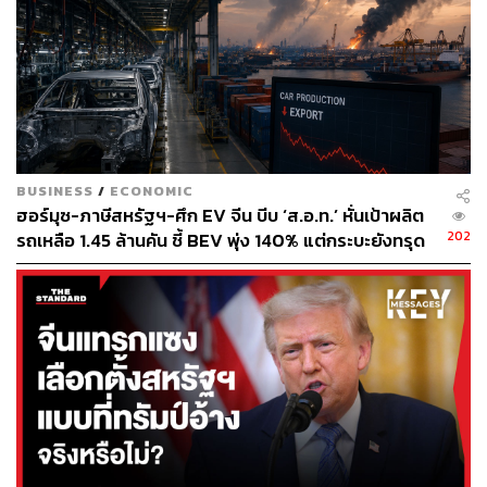
BUSINESS
/
ECONOMIC
ฮอร์มุซ-ภาษีสหรัฐฯ-ศึก EV จีน บีบ ‘ส.อ.ท.’ หั่นเป้าผลิต
202
รถเหลือ 1.45 ล้านคัน ชี้ BEV พุ่ง 140% แต่กระบะยังทรุด