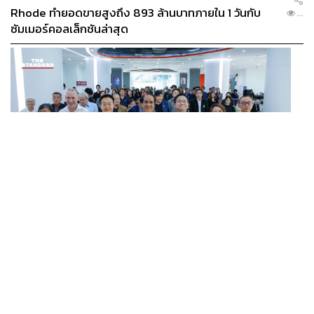
Rhode ทำยอดขายสูงถึง 893 ล้านบาทภายใน 1 วันกับ
...
ซัมเมอร์คอลเล็กชันล่าสุด
SCIENCE
/
TECH
/
THAILAND
KMITL ชู ‘Farming the Future 2026’ พลิกครัวโลก สู่
...
เกษตร-อาหารยั่งยืนด้วย One Health