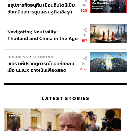
สรุปภารกิจอนุทิน เยือนอินโดนีเซีย
526
ขับเคลื่อนการทูตเศรษฐกิจเชิงรุก
ประกาศหุ้นส่วนยุทธศาสตร์ไทย –
อินโดนีเซีย
Navigating Neutrality:
Thailand and China in the Age
157
of a New Global Order
BUSINESS
/
ECONOMIC
วิเคราะห์ปรากฏการณ์คนแห่ขอสิน
2.5K
เชื่อ CLICX อาจเป็นเพียงยอด
ภูเขาน้ำแข็ง ของปัญหาหนี้ครัว
เรือนไทยที่ถูกซุกไว้
LATEST STORIES