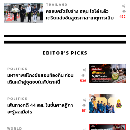
THAILAND
ครอบครัวรับร่าง ฮลุน โซโล่ แล้ว
482
เตรียมส่งชันสูตรหาสาเหตุการเสีย
ชีวิต
EDITOR'S PICKS
POLITICS
มหากาพย์โกงข้อสอบท้องถิ่น ก่อน
536
เดินหน้าสู่จุดจบในสัปดาห์นี้
POLITICS
เส้นทางคดี 44 สส. ในชั้นศาลฎีกา
181
จะรู้ผลเมื่อไร
WORLD