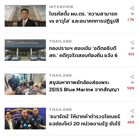
INTERVIEW
ไขรหัสตั้ง ผบ.ตร. ‘ความสามารถ
1.7K
vs อาวุโส’ และอนาคตการปฏิรูปสี
กากี กับ พล.ต.อ. เอก อังสนานนท์
THAILAND
กองปราบฯ สอบเข้ม ‘อดีตอธิบดี
612
สถ.’ คดีทุจริตสอบท้องถิ่น แจ้ง 6
ข้อหาหนัก จ่อชง ป.ป.ช. 12 ส.ค. นี้
THAILAND
สรุปมหากาพย์กล้องส่องพระ
589
ZEISS Blue Marine จากสัญญา
ผลิต 8.3 ล้าน สู่ข้อพิพาท ‘มา
เวลล์ฯ’ ฟ้อง ‘โทน บางแค’ ผิดนัด
THAILAND
จ่ายหนี้-แอบระบุแบรนด์
‘ธนารัตน์’ ให้ปากคำตำรวจไซเบอร์
489
แฉช่องโหว่ 20 หน่วยงานรัฐ ยันไร้
นัยทางการเมือง