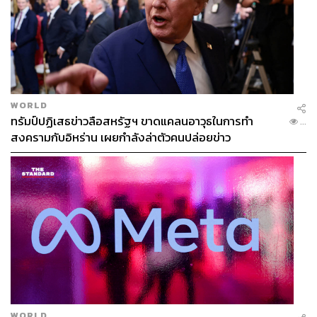
WORLD
ทรัมป์ปฏิเสธข่าวลือสหรัฐฯ ขาดแคลนอาวุธในการทำ
...
สงครามกับอิหร่าน เผยกำลังล่าตัวคนปล่อยข่าว
WORLD