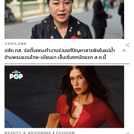
THAILAND
ปลัด ทส. จ่อตั้งคณะทำงานร่วมแก้ปัญหาสารพิษในแม่น้ำ
...
ข้ามพรมแดนไทย-เมียนมา เล็งเริ่มถกนัดแรก ส.ค.นี้
BEAUTY & GROOMING
/
FASHION