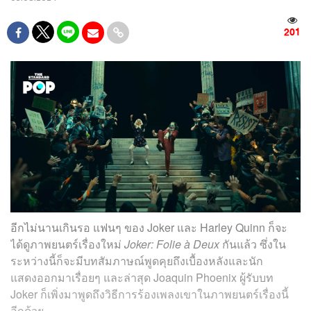
201
อีกไม่นานเกินรอ แฟนๆ ของ Joker และ Harley Quinn ก็จะ
ได้ดูภาพยนตร์เรื่องใหม่
Joker: Folie à Deux
กันแล้ว ซึ่งใน
ระหว่างนี้ก็จะมีบทสัมภาษณ์พูดคุยถึงเบื้องหลังและนัก
แสดงออกมาเรื่อยๆ และล่าสุด Joaquin Phoenix ผู้รับบท
Joker ก็เพิ่งมาพูดถึงวิธีการร้องเพลงเขาในภาพยนตร์เรื่องนี้
อีกด้วย