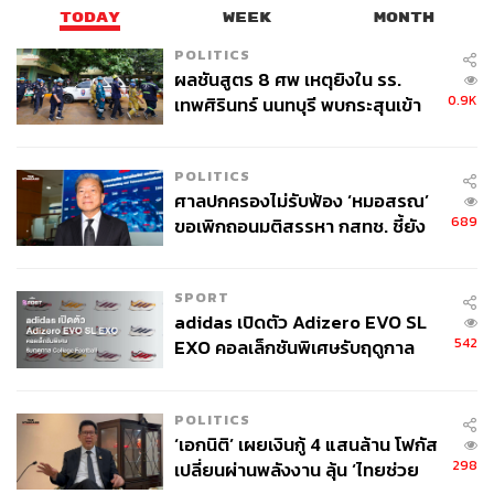
TODAY
WEEK
MONTH
POLITICS
ผลชันสูตร 8 ศพ เหตุยิงใน รร.
0.9K
เทพศิรินทร์ นนทบุรี พบกระสุนเข้า
จุดสำคัญ ‘ศีรษะ-หน้าอก’ ครูถูกยิง
4 นัด จากระยะไกล
POLITICS
ศาลปกครองไม่รับฟ้อง ‘หมอสรณ’
689
ขอเพิกถอนมติสรรหา กสทช. ชี้ยัง
ไม่ใช่ผู้เดือดร้อนเสียหาย
SPORT
adidas เปิดตัว Adizero EVO SL
542
EXO คอลเล็กชันพิเศษรับฤดูกาล
College Football
POLITICS
‘เอกนิติ’ เผยเงินกู้ 4 แสนล้าน โฟกัส
298
เปลี่ยนผ่านพลังงาน ลุ้น ‘ไทยช่วย