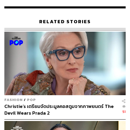
อ้างอิง:
https://www.empireonline.com/movies/news/joker-wo
nt-be-gotham-clown-prince-of-crime-in-folie-a-deux-e
RELATED STORIES
xclusive/
TAGS:
Joaquin Phoenix
ภาพยนตร์ต่างประเทศ
Joker: Folie à Deux
Lady Gaga
FASHION
/
POP
201
Christie’s เตรียมจัดประมูลคอสตูมจากภาพยนตร์ The
51
Devil Wears Prada 2
ABOUT THE AUTHOR