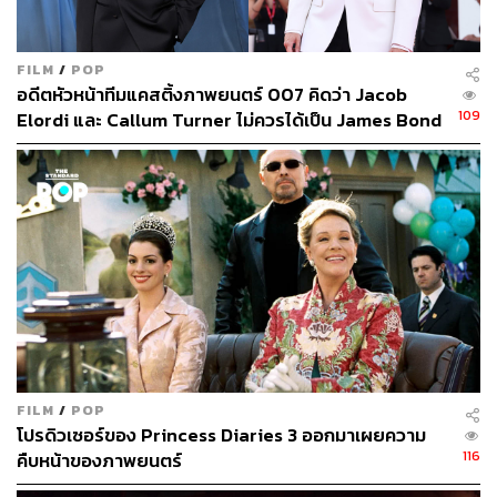
FILM
/
POP
อดีตหัวหน้าทีมแคสติ้งภาพยนตร์ 007 คิดว่า Jacob
109
Elordi และ Callum Turner ไม่ควรได้เป็น James Bond
คนต่อไป
FILM
/
POP
โปรดิวเซอร์ของ Princess Diaries 3 ออกมาเผยความ
116
คืบหน้าของภาพยนตร์