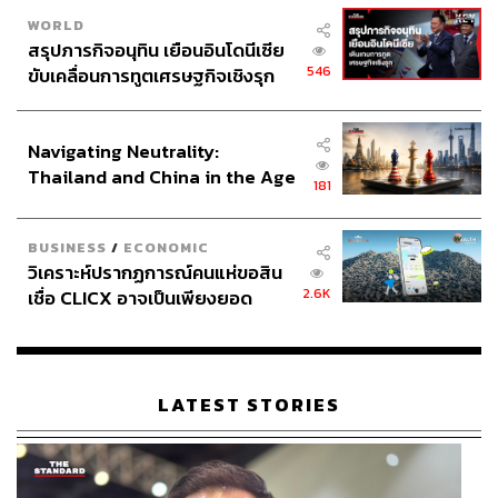
WORLD
สรุปภารกิจอนุทิน เยือนอินโดนีเซีย
546
ขับเคลื่อนการทูตเศรษฐกิจเชิงรุก
ประกาศหุ้นส่วนยุทธศาสตร์ไทย –
อินโดนีเซีย
Navigating Neutrality:
Thailand and China in the Age
181
of a New Global Order
BUSINESS
/
ECONOMIC
วิเคราะห์ปรากฏการณ์คนแห่ขอสิน
2.6K
เชื่อ CLICX อาจเป็นเพียงยอด
ภูเขาน้ำแข็ง ของปัญหาหนี้ครัว
เรือนไทยที่ถูกซุกไว้
LATEST STORIES