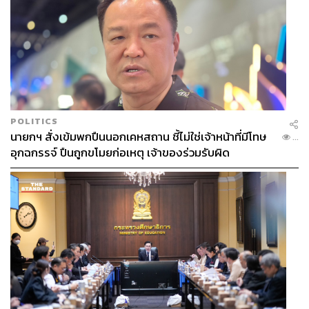
POLITICS
นายกฯ สั่งเข้มพกปืนนอกเคหสถาน ชี้ไม่ใช่เจ้าหน้าที่มีโทษ
...
อุกฉกรรจ์ ปืนถูกขโมยก่อเหตุ เจ้าของร่วมรับผิด