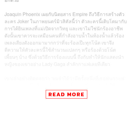
Joaquin Phoenix เผยกับนิตยสาร Empire ถึงวิธีการสร้างตัว
ละคร Joker ในภาพยนตร์มิวสิคัลนี้ว่า ตัวละครนี้เติบโตมากับ
การได้ยินเพลงที่แม่เปิดจากวิทยุ และเขาไม่ใช่นักร้องอาชีพ
ดังนั้นเขาควรจะเหมือนคนที่กำลังอาบน้ำในห้องน้ำแล้วร้อง
เพลงเสียงดังออกมามากกว่าที่จะร้องเป๊ะทุกโน้ต เขาจึง
ตีความให้ตัวละครนี้ใช้สำนวนแปลกๆ หรือร้องด้วยโน้ต
เพี้ยนๆ บ้าง ซึ่งด้วยวิธีการร้องแบบนี้ ถึงกับทำให้นักแสดงนำ
หญิงของเขาอย่าง Lady Gaga สำลักกาแฟเลยทีเดียว
เขาเล่าอย่างติดตลกว่า “ผมจำได้ว่ามีครั้งหนึ่งที่เธอพ่นกาแฟ
ออกมาตอนที่ได้ยินผมร้องเพลงครั้งแรก ซึ่งนั่นมันทำให้ผม
รู้สึกดีนะ มันน่าตื่นเต้น แล้วก็ทำให้ผมรู้สึกมั่นใจในตัวเอง
READ MORE
ด้วย…Gaga ให้กำลังใจผมตลอด เธอจะบอกว่า ‘ร้องตามที่
คุณรู้สึกเลย มันโอเคแล้ว’ เพราะสำหรับคนที่ไม่เคยเล่นแนวนี้
มาก่อนก็อาจรู้สึกอึดอัดเล็กน้อย แต่มันก็น่าตื่นเต้นมากเลย
ละ”