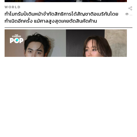
WORLD
ทำไมทรัมป์เดินหน้าจำกัดสิทธิการได้สัญชาติอเมริกันโดย
...
กำเนิดอีกครั้ง แม้ศาลสูงสุดเคยตัดสินคัดค้าน
ENTERTAINMENT
เก้า นพเก้า และ พาย รินรดา เตรียมร่วมงานกันใน ‘รสกาล
...
Enchanted Taste In Time’