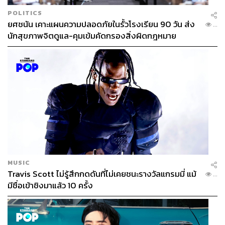
POLITICS
ยศชนัน เคาะแผนความปลอดภัยในรั้วโรงเรียน 90 วัน ส่ง
...
นักสุขภาพจิตดูแล-คุมเข้มคัดกรองสิ่งผิดกฎหมาย
MUSIC
Travis Scott ไม่รู้สึกกดดันที่ไม่เคยชนะรางวัลแกรมมี่ แม้
...
มีชื่อเข้าชิงมาแล้ว 10 ครั้ง