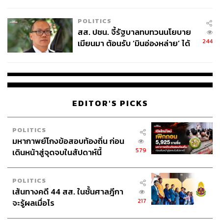
ไทยพลัส’ เฟส 2 รอประเมินความ
เหมาะสม
POLITICS
สส. ปชน. จี้รัฐบาลทบทวนนโยบาย
244
เมียนมา ต้อนรับ ‘มินอ่องหล่าย’ ได้
แค่สัญญาว่างเปล่า
EDITOR'S PICKS
POLITICS
มหากาพย์โกงข้อสอบท้องถิ่น ก่อน
579
เดินหน้าสู่จุดจบในสัปดาห์นี้
POLITICS
เส้นทางคดี 44 สส. ในชั้นศาลฎีกา
217
จะรู้ผลเมื่อไร