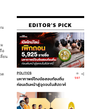
EDITOR'S PICK
าน
อม
ถือ
ลี่ยน
งวด
POLITICS
597
มหากาพย์โกงข้อสอบท้องถิ่น
ก่อนเดินหน้าสู่จุดจบในสัปดาห์
นี้