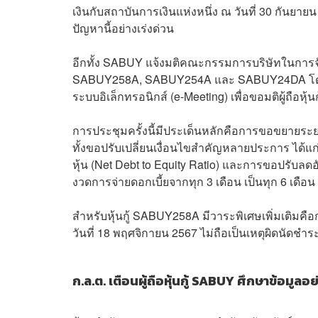
เงินกับสถาบันการเงินแห่งหนึ่ง ณ วันที่ 30 กันยา
ปัญหานี้อย่างเร่งด่วน
อีกทั้ง SABUY แจ้งมติคณะกรรมการบริษัทในการจัดประชุ
SABUY258A, SABUY254A และ SABUY24DA โดยกำห
ระบบอิเล็กทรอนิกส์ (e-Meeting) เพื่อขอมติผู้ถือหุ้
การประชุมครั้งนี้มีประเด็นหลักคือการขอขยายระยะ
ทั้งขอปรับเปลี่ยนเงื่อนไขสำคัญหลายประการ ได้แก่
หุ้น (Net Debt to Equity Ratio) และการขอปรับลดอ
งวดการจ่ายดอกเบี้ยจากทุก 3 เดือน เป็นทุก 6 เดือน
สำหรับหุ้นกู้ SABUY258A มีวาระพิเศษเพิ่มเติมคื
วันที่ 18 พฤศจิกายน 2567 ไม่ถือเป็นเหตุผิดนัดชำ
ก.ล.ต. เตือนผู้ถือหุ้นกู้ SABUY ศึกษาข้อมูลอ