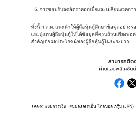
การขอปรับลดอัตราดอกเบี้ยและเปลี่ยนงวดการจ
ทั้งนี้ ก.ล.ต. แนะนำให้ผู้ถือหุ้นกู้ศึกษาข้อมูลอย
และผู้แทนผู้ถือหุ้นกู้ให้ได้ข้อมูลที่ครบถ้วนเพียง
สำคัญต่อผลประโยชน์ของผู้ถือหุ้นกู้ในระยะยาว
สามารถติด
ผ่านแอปพลิเคชันต่
TAGS:
งบการเงิน
บมจ.เจเคเอ็น โกลบอล กรุ๊ป (JKN)