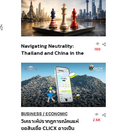
อินโดนีเซีย
ู้
Navigating Neutrality:
190
Thailand and China in the
Age of a New Global
Order
BUSINESS
/
ECONOMIC
2.6K
วิเคราะห์ปรากฏการณ์คนแห่
ขอสินเชื่อ CLICX อาจเป็น
เพียงยอดภูเขาน้ำแข็ง ของ