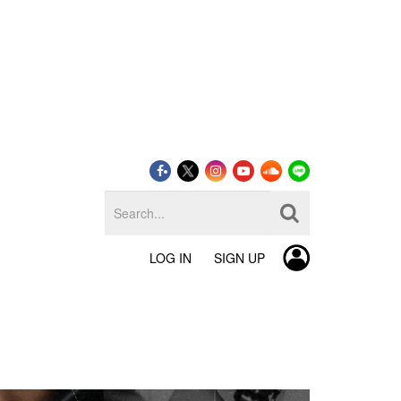
LOG IN
SIGN UP