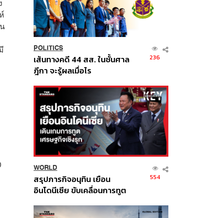
ง
ห์
จน
มี
POLITICS
236
เส้นทางคดี 44 สส. ในชั้นศาล
ฎีกา จะรู้ผลเมื่อไร
0
WORLD
554
สรุปภารกิจอนุทิน เยือน
อินโดนีเซีย ขับเคลื่อนการทูต
เศรษฐกิจเชิงรุก ประกาศหุ้น
ส่วนยุทธศาสตร์ไทย –