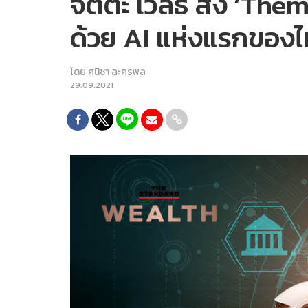
จิตตะ เวลธ์ ส่ง ‘The
ด้วย AI แห่งแรกของ
โดย
ศนิชา ละครพล
29.09.2021