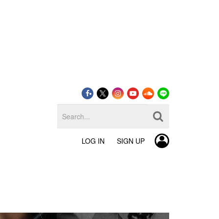
LOG IN
SIGN UP