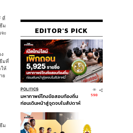
ก
ที่
ธีม
EDITOR'S PICK
บจะ
อง
ีมที่
อให้
บาย
POLITICS
598
มหากาพย์โกงข้อสอบท้องถิ่น
ก่อนเดินหน้าสู่จุดจบในสัปดาห์
นี้
ธีม