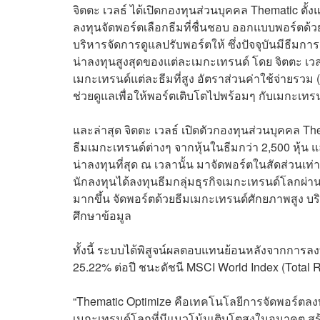
จิตตะ เวลธ์ ได้เปิดกองทุนส่วนบุคคล Thematic ตั้
ลงทุนจัดพอร์ตเลือกธีมที่ชื่นชอบ ออกแบบพอร์ตด้วยต
บริหารจัดการดูแลปรับพอร์ตให้ ซึ่งปัจจุบันมีธีมก
น่าลงทุนสูงสุดของแต่ละเมกะเทรนด์ โดย จิตตะ เวล
เมกะเทรนด์แต่ละธีมที่สูง อัตราส่วนค่าใช้จ่ายรว
ช่วยดูแลเพื่อให้พอร์ตเติบโตไปพร้อมๆ กับเมกะเทร
และล่าสุด จิตตะ เวลธ์ เปิดตัวกองทุนส่วนบุคคล T
ธีมเมกะเทรนด์ต่างๆ จากหุ้นในธีมกว่า 2,500 หุ้น 
น่าลงทุนที่สุด ณ เวลานั้น มาจัดพอร์ตในสัดส่วนเท่าๆ
นักลงทุนได้ลงทุนธีมกลุ่มธุรกิจเมกะเทรนด์โลกผ่าน
มากขึ้น จัดพอร์ตด้วยธีมเมกะเทรนด์ศักยภาพสูง บ
ศึกษาข้อมูล
ทั้งนี้ ระบบได้พิสูจน์ผลตอบแทนย้อนหลังจากการ
25.22% ต่อปี ชนะดัชนี MSCI World Index (Total 
“Thematic Optimize คือเทคโนโลยีการจัดพอร์ตลงท
เมกะเทรนด์โลกที่มีแนวโน้มเติบโตสูงในอนาคต ส