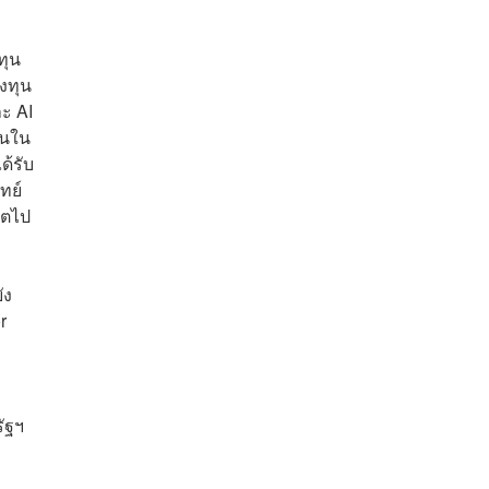
ทุน
งทุน
ละ AI
ุนใน
ด้รับ
ทย์
โตไป
ัง
r
รัฐฯ