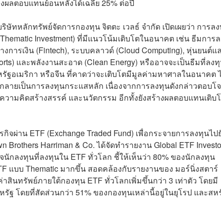
้างผลตอบแทนย้อนหลังได้เฉลี่ย 25% ต่อปี
บริษัทหลักทรัพย์จัดการกองทุน จิตตะ เวลธ์ จำกัด เปิดเผยว่า การลง
Thematic Investment) ที่มีแนวโน้มเติบโตในอนาคต เช่น ธีมการล
างการเงิน (Fintech), ระบบคลาวด์ (Cloud Computing), หุ่นยนต์แ
orts) และพลังงานสะอาด (Clean Energy) หรืออาจจะเป็นธีมที่ลงท
ัฐอเมริกา หรือจีน ที่คาดว่าจะเติบโตมีมูลค่ามหาศาลในอนาคต ไ
กลายเป็นการลงทุนกระแสหลัก เนื่องจากการลงทุนดังกล่าวตอบโจ
 ความคิดสร้างสรรค์ และนวัตกรรม อีกทั้งยังสร้างผลตอบแทนเติบ
รกิจผ่าน ETF (Exchange Traded Fund) เพื่อกระจายการลงทุนไปย
rown Brothers Harriman & Co. ได้จัดทำรายงาน Global ETF Investo
กลงทุนที่ลงทุนใน ETF ทั่วโลก ชี้ให้เห็นว่า 80% ของนักลงทุน
TF แบบ Thematic มากขึ้น สอดคล้องกับรายงานของ มอร์นิ่งสตาร์
ลค่าสินทรัพย์ภายใต้กองทุน ETF ทั่วโลกเพิ่มขึ้นกว่า 3 เท่าตัว โดยมี
หรัฐ โดยที่สัดส่วนกว่า 51% ของกองทุนเหล่านี้อยู่ในยุโรป และสห