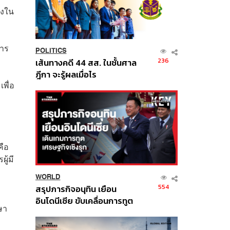
่งใน
หาร
POLITICS
236
เส้นทางคดี 44 สส. ในชั้นศาล
ฎีกา จะรู้ผลเมื่อไร
พื่อ
คือ
ู้มี
WORLD
554
สรุปภารกิจอนุทิน เยือน
อินโดนีเซีย ขับเคลื่อนการทูต
ษา
เศรษฐกิจเชิงรุก ประกาศหุ้น
ส่วนยุทธศาสตร์ไทย –