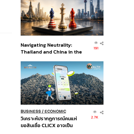
อินโดนีเซีย
Navigating Neutrality:
191
Thailand and China in the
Age of a New Global
Order
BUSINESS
/
ECONOMIC
2.7K
วิเคราะห์ปรากฏการณ์คนแห่
ขอสินเชื่อ CLICX อาจเป็น
เพียงยอดภูเขาน้ำแข็ง ของ