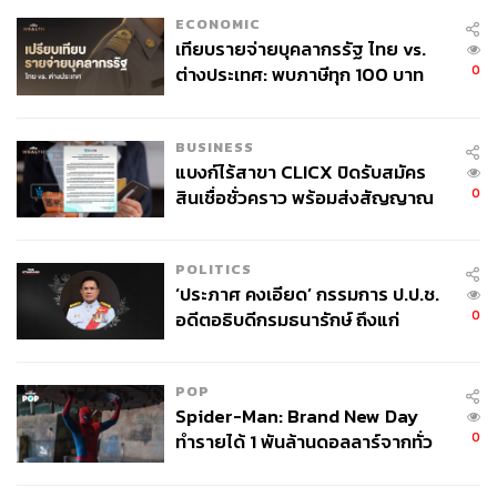
ECONOMIC
เทียบรายจ่ายบุคลากรรัฐ ไทย vs.
0
ต่างประเทศ: พบภาษีทุก 100 บาท
ของคนไทยใช้ไปกับข้าราชการเฉียด
40 บาท
BUSINESS
แบงก์ไร้สาขา CLICX ปิดรับสมัคร
0
สินเชื่อชั่วคราว พร้อมส่งสัญญาณ
เตือนกลุ่มกู้เงินผิดวัตถุประสงค์-ให้
ข้อมูลเท็จ เตรียมดำเนินคดีเด็ดขาด
POLITICS
‘ประภาศ คงเอียด’ กรรมการ ป.ป.ช.
0
อดีตอธิบดีกรมธนารักษ์ ถึงแก่
อนิจกรรม
POP
Spider-Man: Brand New Day
0
ทำรายได้ 1 พันล้านดอลลาร์จากทั่ว
โลกภายใน 6 วัน