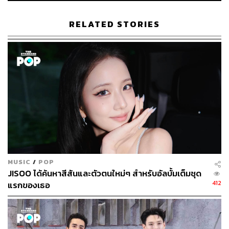
625
RELATED STORIES
ABOUT THE AUTHOR
พิมพ์ คำภีร์
นักเขียนกองบรรณาธิการคัลเจอร์ สำนักข่าว
THE STANDARD
MUSIC
/
POP
JISOO ได้ค้นหาสีสันและตัวตนใหม่ๆ สำหรับอัลบั้มเต็มชุด
412
แรกของเธอ