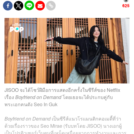
625
JISOO จะได้โชว์ฝีมือการแสดงอีกครั้งในซีรีส์ของ Netflix
เรื่อง
Boyfriend on Demand
โดยเธอจะได้ประกบคู่กับ
พระเอกคนดัง Seo In Guk
Boyfriend on Demand
เป็นซีรีส์แนวโรแมนติกคอเมดี้ที่ว่า
ด้วยเรื่องราวของ Seo Mirae (รับบทโดย JISOO) นางเอกผู้
เป็นโปรดิวเซอร์เว็บตูนที่เหน็ดเหนื่อยจากการทำงานและการ