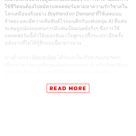
ใช้ชีวิตจนต้องไปสมัครแพลตฟอร์มตามหาความรักวิชวลใน
โลกเสมือนจริงอย่าง
Boyfriend on Demand
ที่ใช้เดตแบบ
จำลอง และมีความสัมพันธ์โรแมนติกกับแฟนหนุ่ม AI ที่แสน
จะสมบูรณ์แบบแทนการมีแฟนเป็นมนุษย์จริงๆ ซึ่งการใช้
แพลตฟอร์มนี้ทำให้เธอกลับมาใจฟูกระปรี้กระเปร่าอีกครั้ง
หลังจากที่ไม่ได้รู้สึกแบบนี้มายาวนาน
ทางด้านของ
Seo In Guk
ได้รับบทเป็น Park Kyung Nam
เพื่อนร่วมงานและศัตรูคู่แค้นของนางเอก สำหรับ Seo Mirae
แล้ว เขาเป็นคนที่เธอทนไม่ได้และอยากจะหลีกเลี่ยง
เนื่องจากเขาเป็นคนเย็นชาและมักจะเอาตัวเองเป็นหลัก แต่
กลับเป็นคนที่ได้รับการยกย่องและมีตำแหน่งใหญ่ในบริษัท
READ MORE
อย่างไรก็ตาม เขามีความลับบางอย่างที่เก็บซ่อนอยู่ และสิ่งนี้
เองที่น่าจะทำให้ซีรีส์เรื่องนี้น่าสนใจมากขึ้นไปอีก
Boyfriend on Demand
จะกำกับโดย Kim Jung Sik เจ้าของ
ผลงาน
Work Later, Drink Now
และ
No Gain No Love
ที่ต่าง
ก็มีความโดดเด่นในเรื่องของความโรแมนติกและตลกขบขัน