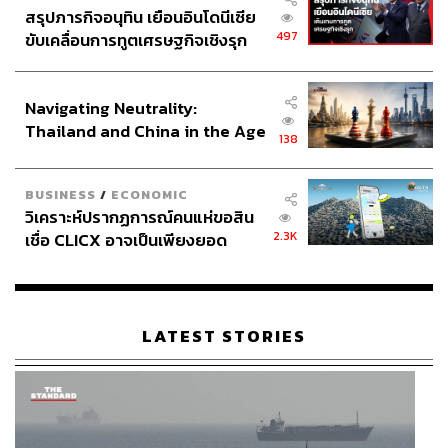
สรุปภารกิจอนุทิน เยือนอินโดนีเซีย
497
ขับเคลื่อนการทูตเศรษฐกิจเชิงรุก
ประกาศหุ้นส่วนยุทธศาสตร์ไทย –
อินโดนีเซีย
Navigating Neutrality:
Thailand and China in the Age
138
of a New Global Order
BUSINESS
/
ECONOMIC
วิเคราะห์ปรากฏการณ์คนแห่ขอสิน
2.3K
เชื่อ CLICX อาจเป็นเพียงยอด
ภูเขาน้ำแข็ง ของปัญหาหนี้ครัว
เรือนไทยที่ถูกซุกไว้
LATEST STORIES