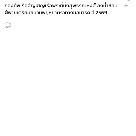
กองทัพเรืออัญเชิญเรือพระที่นั่งสุพรรณหงส์ ลงน้ำซ้อม
...
ฝีพายเตรียมขบวนพยุหยาตราทางชลมารค ปี 2569
News
Wealth
Pop
Podcast
Video
Now
Opinion
Careers
Events
Privacy
About
Contact
Policy
FOR
ADVERTISING
MEMBERSHIP