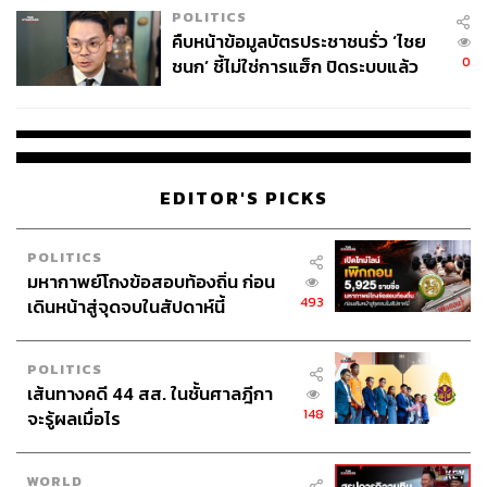
POLITICS
คืบหน้าข้อมูลบัตรประชาชนรั่ว ‘ไชย
0
ชนก’ ชี้ไม่ใช่การแฮ็ก ปิดระบบแล้ว
พบต้นตอจาก IP เดียว
EDITOR'S PICKS
POLITICS
มหากาพย์โกงข้อสอบท้องถิ่น ก่อน
493
เดินหน้าสู่จุดจบในสัปดาห์นี้
POLITICS
เส้นทางคดี 44 สส. ในชั้นศาลฎีกา
148
จะรู้ผลเมื่อไร
WORLD