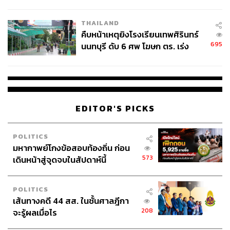
THAILAND
คืบหน้าเหตุยิงโรงเรียนเทพศิรินทร์
695
นนทบุรี ดับ 6 ศพ โฆษก ตร. เร่ง
สอบปมขโมยปืนปู่ก่อเหตุ
EDITOR'S PICKS
POLITICS
มหากาพย์โกงข้อสอบท้องถิ่น ก่อน
573
เดินหน้าสู่จุดจบในสัปดาห์นี้
POLITICS
เส้นทางคดี 44 สส. ในชั้นศาลฎีกา
208
จะรู้ผลเมื่อไร