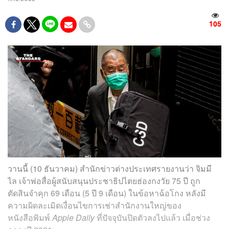
105
วานนี้ (10 ธันวาคม) สำนักข่าวต่างประเทศรายงานว่า จิมมี
ไล เจ้าพ่อสื่อผู้สนับสนุนประชาธิปไตยฮ่องกงวัย 75 ปี ถูก
ตัดสินจำคุก 69 เดือน (5 ปี 9 เดือน) ในข้อหาฉ้อโกง หลังมี
ความผิดละเมิดเงื่อนไขการเช่าสำนักงานใหญ่ของ
หนังสือพิมพ์
Apple Daily
ที่ปัจจุบันปิดตัวลงไปแล้ว เมื่อช่วง