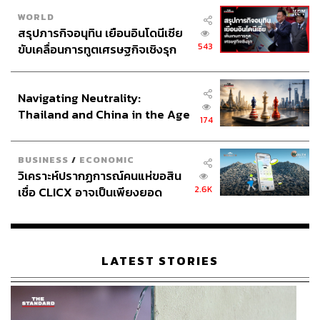
WORLD
สรุปภารกิจอนุทิน เยือนอินโดนีเซีย
543
ขับเคลื่อนการทูตเศรษฐกิจเชิงรุก
ประกาศหุ้นส่วนยุทธศาสตร์ไทย –
อินโดนีเซีย
Navigating Neutrality:
Thailand and China in the Age
174
of a New Global Order
BUSINESS
/
ECONOMIC
วิเคราะห์ปรากฏการณ์คนแห่ขอสิน
2.6K
เชื่อ CLICX อาจเป็นเพียงยอด
ภูเขาน้ำแข็ง ของปัญหาหนี้ครัว
เรือนไทยที่ถูกซุกไว้
LATEST STORIES