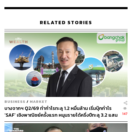
g-pro-democracy-media-tycoon-jailed-for-69-months-
over-fraud
https://news.cgtn.com/news/2022-12-10/Jimmy-Lai-s
RELATED STORIES
entenced-to-69-months-in-jail-for-fraud–1fE9iuMFbR
6/index.html
TAGS:
จำคุก
Hong Kong
Jimmy Lai
BUSINESS
/
MARKET
105
บางจากฯ Q2/69 ทำกำไรทะลุ 1.2 หมื่นล้าน เริ่มบุ๊กกำไร
147
‘SAF’ เชิงพาณิชย์ครั้งแรก หนุนรายได้ครึ่งปีทะลุ 3.2 แสน
ล้าน
ABOUT THE AUTHOR