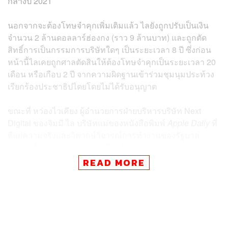
กลางปี 2021
นอกจากจะต้องโทษจำคุกเพิ่มเติมแล้ว ไลยังถูกปรับเป็นเงิน
จำนวน 2 ล้านดอลลาร์ฮ่องกง (ราว 9 ล้านบาท) และถูกตัด
สิทธิ์การเป็นกรรมการบริษัทใดๆ เป็นระยะเวลา 8 ปี ซึ่งก่อน
หน้านี้ไลเคยถูกศาลตัดสินให้ต้องโทษจำคุกเป็นระยะเวลา 20
เดือน หรือเกือบ 2 ปี จากความผิดฐานเข้าร่วมชุมนุมประท้วง
เรียกร้องประชาธิปไตยโดยไม่ได้รับอนุญาต
ขณะที่ หว่องไวเคียง ผู้อำนวยการฝ่ายบริหารบริษัท Next
Digital ของจิมมี ไล บริษัทแม่ของหนังสือพิมพ์
Apple Daily
ที่
ตีแผ่ความจริงและวิพากษ์วิจารณ์การทำงานของรัฐบาล
ฮ่องกง ก็ถูกตัดสินจำคุก 21 เดือนในฐานะจำเลยร่วม
READ MORE
หลังฮ่องกงประกาศใช้กฎหมายความมั่นคงฉบับใหม่เมื่อปี
2020 เพื่อตอบโต้การประท้วงต่อต้านรัฐบาลครั้งใหญ่ในช่วง
เวลานั้น นับจากนั้นเป็นต้นมา มีนักเคลื่อนไหวเพื่อ
ประชาธิปไตย ผู้ชุมนุมประท้วง ผู้เห็นต่างทางการเมือง รวม
ถึงสื่อมวลชนจำนวนไม่น้อยในฮ่องกงถูกจำคุก ภาคประชา