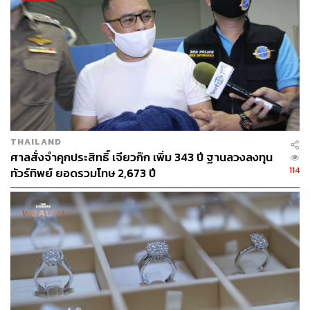
ณรงค์กร มโนจันทร์เพ็ญ
Content Creator กองบรรณาธิการข่าว THE
STANDARD
THAILAND
ศาลสั่งจำคุกประสิทธิ์ เจียวก๊ก เพิ่ม 343 ปี ฐานลวงลงทุน
114
ทัวร์ทิพย์ ยอดรวมโทษ 2,673 ปี