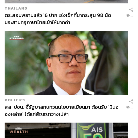
THAILAND
ตร.สอบพยานแล้ว 16 ปาก เร่งเช็กที่มากระสุน 98 นัด
...
ประสานครูภาษาไทยเข้าให้ปากคำ
POLITICS
สส. ปชน. จี้รัฐบาลทบทวนนโยบายเมียนมา ต้อนรับ ‘มินอ่
...
องหล่าย’ ได้แค่สัญญาว่างเปล่า