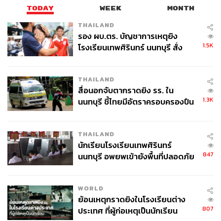
TODAY
WEEK
MONTH
THAILAND
รอง ผบ.ตร. บัญชาการเหตุยิง
1.5K
โรงเรียนเทพศิรินทร์ นนทบุรี สั่ง
ค้นหา 2 รอบยืนยันไร้คนติดค้าง พบ
ศพปู่-ย่าที่บ้านพักผู้ก่อเหตุ
THAILAND
สื่อนอกจับตากราดยิง รร. ใน
1.3K
นนทบุรี ชี้ไทยมีอัตราครอบครองปืน
สูงในระดับต้นของภูมิภาค
THAILAND
นักเรียนโรงเรียนเทพศิรินทร์
847
นนทบุรี อพยพเข้ายังพื้นที่ปลอดภัย
ชั่วคราว หลังเหตุใช้อาวุธปืนภายใน
โรงเรียนคลี่คลาย
WORLD
ย้อนเหตุกราดยิงในโรงเรียนต่าง
807
ประเทศ ที่ผู้ก่อเหตุเป็นนักเรียน