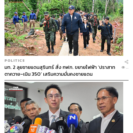
กับการปรับตัวขึ้นของบอนด์ยีลด์ 10 ปี สหรัฐฯ ท่ามกลาง
ความไม่แน่นอนของสถานการณ์ในตะวันออกกลาง และท่าที
ของ FED ที่อาจคงดอกเบี้ยได้นานกว่าคาด หรือแม้กระทั่ง
อาจเดินหน้าขึ้นดอกเบี้ย เพื่อรับมือผลกระทบจากสถานการณ์
ในตะวันออกกลาง
นอกจากนี้ ส่วนต่างระหว่างบอนด์ยีลด์ 10 ปี สหรัฐฯ กับญี่ปุ่น
ที่กว้างขึ้นยังได้กดดันให้ เงินเยนญี่ปุ่น (JPY) อ่อนค่าลงเข้า
POLITICS
ใกล้โซน 160.50 เยนต่อดอลลาร์ ทว่าการอ่อนค่าของเงินเยน
มท. 2 ลุยชายแดนสุรินทร์ สั่ง กฟภ. ขยายไฟฟ้า ‘ปราสาท
...
ญี่ปุ่นได้เป็นไปอย่างจำกัด หลังผู้เล่นในตลาดยังคงมีความ
ตาควาย–เนิน 350’ เสริมความมั่นคงชายแดน
กังวลต่อแนวโน้มการเข้าแทรกแซงของทางการญี่ปุ่น ซึ่ง
ภาพดังกล่าวได้ช่วยชะลอการแข็งค่าของเงินดอลลาร์ ส่งผล
ให้โดยรวม ดัชนีเงินดอลลาร์ (DXY) ปรับตัวขึ้น สู่โซน 98.9
จุด (ดัชนีเงินดอลลาร์ DXY แกว่งตัวแถวโซน 98.6-99.1 จุด)
ในส่วนของราคาทองคำ แม้ว่า ความไม่แน่นอนของการ
เจรจาหยุดยิงรอบที่ 2 ระหว่างสหรัฐฯ กับอิหร่าน ซึ่งทำให้
บรรดาธนาคารกลางอาจใช้นโยบายการเงินที่เข้มงวดและ
ตึงตัวมากขึ้น จะยังคงสร้างแรงกดดันต่อ ราคาทองคำ