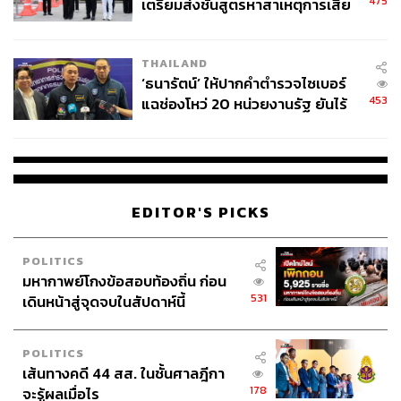
475
เตรียมส่งชันสูตรหาสาเหตุการเสีย
ผู้เล่นในตลาดต่อแนวโน้มดอกเบี้ย FED ที่ล่าสุด ผู้เล่นใน
ชีวิต
ตลาดมองว่า FED มีโอกาสราว 10% ในการขึ้นดอกเบี้ย 1
ครั้ง ในปีนี้
THAILAND
‘ธนารัตน์’ ให้ปากคำตำรวจไซเบอร์
453
แฉช่องโหว่ 20 หน่วยงานรัฐ ยันไร้
ทั้งนี้ จังหวะรีบาวด์สูงขึ้นบ้างของราคาทองคำ (XAUUSD) ที่
นัยทางการเมือง
ยังพอได้แรงหนุนจากภาวะปิดรับความเสี่ยงของตลาดการเงิน
โดยรวม และการย่อตัวลงบ้างของเงินดอลลาร์ในช่วงเช้าของ
ตลาดการเงินเอเชีย ได้ช่วยชะลอการอ่อนค่าของเงินบาทบ้าง
EDITOR'S PICKS
ในส่วนตลาดบอนด์ บอนด์ยีลด์ 10 ปี สหรัฐฯ ทยอยปรับตัวสูง
ขึ้นสู่โซน 4.43% ท่ามกลางความไม่แน่นอนของสถานการณ์
ในตะวันออกกลาง และผลการประชุม FOMC ของ FED ที่มี
POLITICS
ลักษณะ Hawkish Hold จากมุมมองของกรรมการ 3 ท่าน ที่
มหากาพย์โกงข้อสอบท้องถิ่น ก่อน
ไม่เห็นด้วยกับถ้อยคำสะท้อนแนวโน้มการใช้นโยบายการเงิน
531
เดินหน้าสู่จุดจบในสัปดาห์นี้
ที่ผ่อนคลาย (Easing Bias) ในแถลงการณ์ประชุม FOMC ซึ่ง
ทำให้ผู้เล่นในตลาดประเมินว่า FED มีโอกาส 10% ที่จะขึ้น
POLITICS
ดอกเบี้ย 1 ครั้ง ในปีนี้
เส้นทางคดี 44 สส. ในชั้นศาลฎีกา
178
จะรู้ผลเมื่อไร