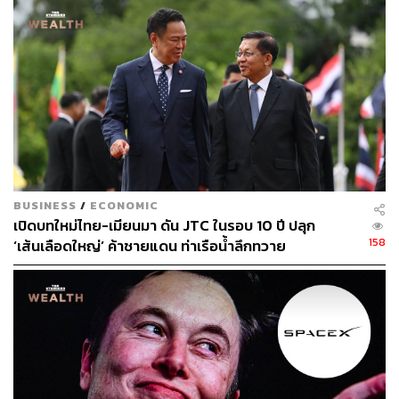
ดร.กอบศักดิ์ ภูตระกูล นายกสมาคมเศรษฐศาสตร์แห่ง
ประเทศไทย และประธานกรรมการสภาธุรกิจตลาดทุนไทย
(FETCO) กล่าวผ่าน Facebook ส่วนตัว โดยระบุว่า การ
ประชุมครั้งสุดท้ายของท่านประธาน Fed ในวันอังคาร-พุธนี้
จะเป็นการประชุมและแถลงข่าวครั้งสุดท้ายของ เจอโรม พา
วเวลล์ (Jerome Powell) ที่รับตำแหน่งมาตั้งแต่ กุมภาพันธุ์
2018 ซึ่งนำพาเศรษฐกิจสหรัฐและโลกผ่านวิกฤตสำคัญ ทั้ง
โควิด-19 สงครามยูเครน- รัสเซีย สงครามเงินเฟ้อพุ่ง ที่ต้อง
BUSINESS
/
ECONOMIC
เปิดบทใหม่ไทย-เมียนมา ดัน JTC ในรอบ 10 ปี ปลุก
ขึ้นดอกเบี้ยสกัด
158
‘เส้นเลือดใหญ่’ ค้าชายแดน ท่าเรือน้ำลึกทวาย
พาวเวลล์ยังผ่านความปั่นป่วนของตลาดทุน จากความไม่
แน่นอนของการเร่งขึ้นดอกเบี้ยแบบเอาแน่ไม่ได้ ที่ทำให้
Nasdaq ลด 33% ใน 1 ปี มากสุดเป็นประวัติการณ์ การสกัด
กั้นคริปโต จากที่เฟื่องฟู เหรียญต่างๆ ก็หายไปมาก ดูแลวิกฤต
แบงก์เล็กล้มในสหรัฐ งัดข้อกับท่านประธานาธิบดีทรัมป์ สู้ศึก
ภายใน จนกระทั่งล่าสุด รับมือวิกฤตตะวันออกกลาง