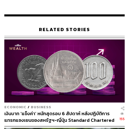
(Donald Trump) ไม่สามารถแต่งตั้งตำแหน่งว่างใหม่ใน Fed
ได้ และอาจทำให้การทำงานของ Kevin Warsh ซึ่งคาดว่าจะ
เข้ามารับตำแหน่งประธาน Fed คนถัดไปหลังผ่านการรับรอง
จากวุฒิสภา มีความซับซ้อนมากขึ้น
RELATED STORIES
ทั้งนี้ โดยปกติแล้ว ประธาน Fed มักลาออกจากธนาคารกลาง
ทั้งหมดเมื่อหมดวาระ แต่ Powell ซึ่งจะสิ้นสุดวาระประธาน
ในวันที่ 15 พฤษภาคมนี้ ยังสามารถดำรงตำแหน่งกรรมการ
ต่อไปได้จนถึงเดือนมกราคม 2028
อย่างไรก็ตาม พาวเวลล์ย้ำว่า ตนจะไม่พยายามมีอิทธิพล
เหนือผู้สืบทอดคนต่อไป โดยระบุว่า “ผมตั้งใจจะวางตัวเงียบใน
ฐานะกรรมการ และ Fed จะมีประธานเพียงคนเดียวอย่างที่
เคยเสมอ และเมื่อ Kevin Warsh ได้รับการรับรองและสาบาน
ตน ก็คือประธานคนนั้น”
ECONOMIC
/
BUSINESS
เงินบาท ‘แข็งค่า’ หนักสุดรอบ 6 สัปดาห์ หลังปฏิบัติการ
155
สรุปผลงาน ‘ เจอโรม พาวเวลล์’ ผ่านร้อนหนาวแค่
แทรกแซงเยนของสหรัฐฯ-ญี่ปุ่น Standard Chartered
เปิดเป้าสิ้นปีนี้จ่อแข็งต่อแตะ 32.50 บาทต่อดอลลาร์
ไหน