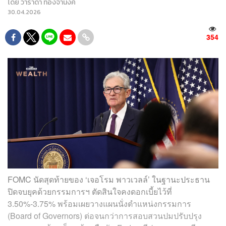
โดย
วาราดา ทองจำนงค์
30.04.2026
354
FOMC นัดสุดท้ายของ ‘เจอโรม พาวเวลล์’ ในฐานะประธาน
ปิดจบยุคด้วยกรรมการฯ ตัดสินใจคงดอกเบี้ยไว้ที่
3.50%-3.75% พร้อมเผยวางแผนนั่งตำแหน่งกรรมการ
(Board of Governors) ต่อจนกว่าการสอบสวนปมปรับปรุง