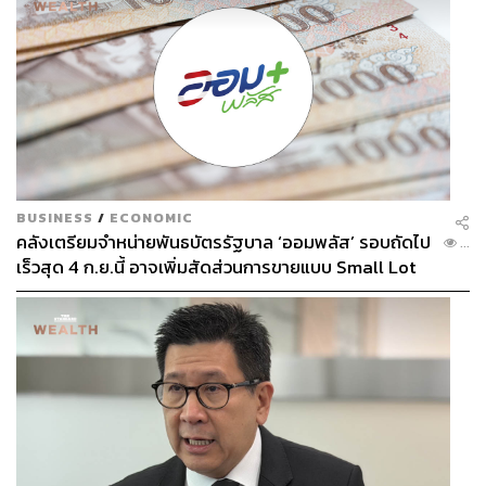
กดดันให้เงินบาทอ่อนค่าลงได้บ้าง อย่างน้อยเงินบาทยังมี
โอกาสทยอยอ่อนค่าทดสอบโซนแนวต้าน 32.85 บาทต่อ
ดอลลาร์ โดยจะมีโซนแนวต้านถัดไปในช่วง 33.00 บาทต่อ
ดอลลาร์ ที่ Krungthai GLOBAL MARKETS คงประเมินว่า
เงินบาทสามารถอ่อนค่าทะลุโซนดังกล่าวได้ไม่ยาก ในกรณีที่
สถานการณ์ในตะวันออกกลางทวีความรุนแรงมากขึ้น
ทั้งนี้ Krungthai GLOBAL MARKETS มองว่า การอ่อนค่า
ของเงินบาทอาจมีลักษณะค่อยเป็นค่อยไปได้ เนื่องจากบรรดา
BUSINESS
/
ECONOMIC
คลังเตรียมจำหน่ายพันธบัตรรัฐบาล ‘ออมพลัส’ รอบถัดไป
ผู้เล่นในตลาด อย่าง ฝั่งผู้ส่งออก ต่างรอทยอยขายเงินดอลลาร์
...
เร็วสุด 4 ก.ย.นี้ อาจเพิ่มสัดส่วนการขายแบบ Small Lot
แถวโซนแนวต้านดังกล่าว โดยเฉพาะโซน 33.00 บาทต่อ
First มากขึ้น
ดอลลาร์
นอกจากนี้ Krungthai GLOBAL MARKETS มองว่า การแข็ง
ค่าขึ้นของเงินดอลลาร์อาจเริ่มชะลอลงบ้าง โดยหากประเมิน
จากการเคลื่อนไหวของเงินเยนญี่ปุ่น (JPY) เรามองว่า การ
อ่อนค่าของเงินเยนญี่ปุ่นอาจถูกจำกัดลงได้ เนื่องจากผู้เล่นใน
ตลาดบางส่วนจะยังคงกังวลต่อแนวโน้มการเข้าแทรกแซง
จากทางการญี่ปุ่น (รวมถึงทางการสหรัฐฯ) ทำให้ถ้อยแถลง