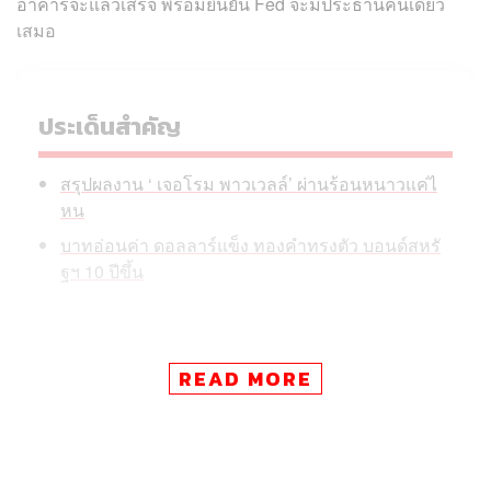
อาคารจะแล้วเสร็จ พร้อมยืนยัน Fed จะมีประธานคนเดียว
เสมอ
ประเด็นสำคัญ
สรุปผลงาน ‘ เจอโรม พาวเวลล์’ ผ่านร้อนหนาวแค่ไ
หน
บาทอ่อนค่า ดอลลาร์แข็ง ทองคำทรงตัว บอนด์สหรั
ฐฯ 10 ปีขึ้น
เมื่อวันที่ 29 เมษายน ตามเวลาท้องถิ่นสหรัฐ การประชุมคณะ
READ MORE
กรรมการนโยบายการเงิน (FOMC) ของธนาคารกลาง
สหรัฐฯ (FED) มีมติ ‘ไม่เป็นเอกฉันท์’ ให้คงดอกเบี้ย’ ที่ระดับ
3.50%-3.75% โดยมีเจ้าหน้าที่ถึง 4 คนลงคะแนนคัดค้านการ
ตัดสินใจครั้งนี้ โดยในจำนวนนี้ 3 คนไม่เห็นด้วยกับถ้อยแถลง
หลังการประชุมที่บ่งชี้ว่าธนาคารกลางอาจกลับมาลดดอกเบี้ย