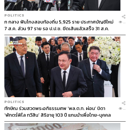
(สัญญาทองคำตลาด COMEX ส่งมอบเดือน มิ.ย. 2026) ทว่า
ราคาทองคำยังพอได้แรงหนุนจากการเข้าซื้อ Buy on Dip
POLITICS
ของผู้เล่นในตลาดบางส่วน ท่ามกลางภาวะปิดรับความเสี่ยง
ก กลาง ฟันโกงสอบท้องถิ่น 5,925 ราย ประกาศบัญชีใหม่
...
ของตลาดการเงินโดยรวม หนุนให้ ราคาทองคำสามารถ
7 ส.ค. ส่วน 97 ราย รอ ป.ป.ช. ขีดเส้นแล้วเสร็จ 31 ส.ค.
ทรงตัวแถวโซน 4,500-4,600 ดอลลาร์ต่อออนซ์
สำหรับ แนวโน้มของค่าเงินบาท (USDTHB) Krungthai
GLOBAL MARKETS คงมุมมองเดิมว่า เงินบาทยังคงเสี่ยง
เผชิญ Two-way risk ในช่วงระยะสั้น ขึ้นกับ พัฒนาการของ
สถานการณ์ในตะวันออกกลางที่มีความไม่แน่นอนอยู่สูง
ทำให้เงินบาทอาจผันผวนในกรอบ Sideways ที่กว้างได้
อย่างไรก็ดี ในช่วงนี้ ผู้เล่นในตลาดต่างมีความกังวลว่า
สถานการณ์ในตะวันออกกลางเสี่ยงยืดเยื้อกว่าคาด จนทำให้ผู้
POLITICS
เล่นในตลาดต่างปรับเพิ่มความคาดหวังต่อแนวโน้มการใช้
ทักษิณ ร่วมสวดพระอภิธรรมศพ ‘พล.ต.ท. ผ่อน’ บิดา
...
นโยบายการเงินที่เข้มงวดและตึงตัวมากขึ้นของบรรดา
‘พักตร์พิไล ทวีสิน’ สิริอายุ 103 ปี แกนนำเพื่อไทย-บุคคล
ธนาคารกลาง ซึ่งภาพดังกล่าวกอปรกับโฟลว์ธุรกรรมจ่าย
หลากวงการร่วมอาลัย
เงินปันผลให้กับบรรดานักลงทุนต่างชาติ จะยังคงเป็นปัจจัย