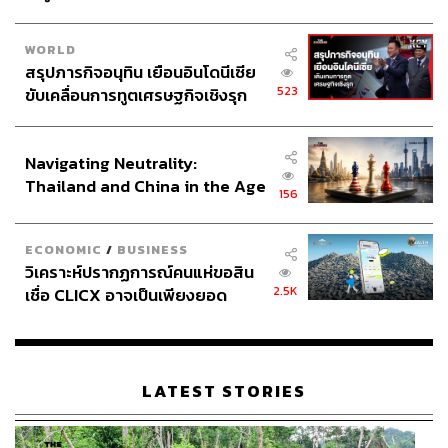
ทั้งนี้ การปรับตัวขึ้นของบอนด์ยีลด์ 10 ปี สหรัฐฯ ได้ถูกชะลอ
ลงบ้าง จากภาวะระมัดระวังตัวของผู้เล่นในตลาด โดยการ
WORLD
เคลื่อนไหวของบอนด์ยีลด์ 10 ปี สหรัฐฯ ดังกล่าวสอดคล้องกับ
สรุปภารกิจอนุทิน เยือนอินโดนีเซีย
มุมมองของเราที่มองว่า การเคลื่อนไหวของบอนด์ยีลด์ 10 ปี
523
ขับเคลื่อนการทูตเศรษฐกิจเชิงรุก
สหรัฐฯ จะยังคงมีลักษณะ Two-Way (พร้อมเคลื่อนไหวได้ทั้ง
ประกาศหุ้นส่วนยุทธศาสตร์ไทย –
สองทิศทาง) ขึ้นกับแนวโน้มสถานการณ์ในตะวันออกกลาง
อินโดนีเซีย
ผลการประชุมของ FED รวมถึงผลประกอบการของบรรดา
Navigating Neutrality:
บริษัทจดทะเบียน
Thailand and China in the Age
156
of a New Global Order
อย่างไรก็ดี Krungthai GLOBAL MARKETS คงคำแนะนำ
เดิมว่า ผู้เล่นในตลาดควรรอจังหวะทยอยเข้าซื้อบอนด์ระยะ
ECONOMIC
/
BUSINESS
ยาวสหรัฐฯ และไทย เนื่องจาก หากสถานการณ์ใน
วิเคราะห์ปรากฏการณ์คนแห่ขอสิน
2.5K
เชื่อ CLICX อาจเป็นเพียงยอด
ตะวันออกกลางมีแนวโน้มทยอยคลี่คลายลงได้ภายใน
ภูเขาน้ำแข็ง ของปัญหาหนี้ครัว
ไตรมาส 2 ตามที่เราประเมินไว้จริง เราจะยังคงมุมมองเดิมว่า
เรือนไทยที่ถูกซุกไว้
FED มีโอกาสเดินหน้าลดดอกเบี้ย 1 ครั้ง ในปลายปีนี้ (และอีก
1 ครั้ง ในต้นปีหน้า) ส่วน ธนาคารแห่งประเทศไทย (ธปท.)
LATEST STORIES
อาจคงดอกเบี้ยตลอดปีนี้และปีหน้า
สำหรับเงินดอลลาร์พลิกกลับมาทยอยแข็งค่าขึ้น สอดคล้อง