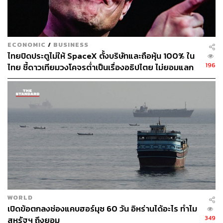
กระนั้นพาวเวลล์ยัง “สามารถนำพาเศรษฐกิจสหรัฐให้โตได้
เฉลี่ย 2.6% โดยจะมีก็ปีเดียวที่เศรษฐกิจติดลบ -2.1% ก็ช่วง
2020 ส่วนเงินเฟ้อทั่วไปเฉลี่ยประมาณ 3.6-3.8% โดยปีที่แย่
ECONOMIC
/
BUSINESS
หน่อยก็คงเป็น 2022 ที่ 8% และ 2021 ที่ 4.7%ถือว่ารับได้
ไทยปิดประตูไม่ให้ SpaceX ตั้งบริษัทและถือหุ้น 100% ใน
อย่างยิ่งในการทำงานประสบความสำเร็จในการสู้ศึกเงินเฟ้อ
196
ไทย ชี้ดาวเทียมวงโคจรต่ำเป็นเรื่องอธิปไตย ไม่ยอมแลก
โดยไม่ทำให้เกิด Recession
ในโต๊ะเจรจาการค้า
รวมไปถึงพยายามรักษาความเป็นอิสระของธนาคารกลาง
ภายใต้การกดดันของประธานาธิบดี ผ่านมาได้เกือบปีครึ่ง
โดยที่ไม่โอนอ่อนตาม ที่เป็นจุดต่างจากประธาน Fed คนอื่นๆ
ที่ปกติแล้วจะได้รับการยกย่องว่าเป็นผู้ที่ทรงอิทธิพลอันดับ 2
ของกรุงวอชิงตัน ดี.ซี. ไปไหน ก็ได้แต่การนับถือ ยอมให้
แต่ “ครั้งนี้ คงเป็นครั้งเดียว ที่ประธาน Fed โดนค่อนแคะ
ตลอด Mr. Too Late ช้าเสมอ รวมถึงคำปรามาสอื่นๆ จากท่าน
ประธานาธิบดี แต่ก็ยืนหยัด ไม่ตอบโต้ พูดเสมอ Fed ไม่ให้
WORLD
คอมเมนต์เรื่องการเมือง เราจะทำหน้าที่เราให้ดีที่สุด เงินเฟ้อ
เปิดข้อตกลงช่องแคบฮอร์มุซ 60 วัน อิหร่านได้อะไร ทำไม
ที่ต่ำ คือจุดเริ่มต้นของ เศรษฐกิจที่โตได้แบบยั่งยืน”
349
สหรัฐฯ ถึงยอม