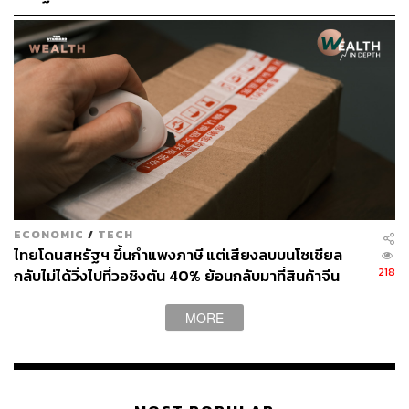
“โดยรวม คงต้องบอกว่า ผ่านอย่างดียิ่งมาดูกันว่า ท่าน
ประธาน Fed คนถัดไปจะเป็นอย่างไร และหลังจากนี้ ท่าน
Powell จะต้องเจออะไรต่อไป” ดร.กอบศักดิ์กล่าวทิ้งทายเมื่อ
วันที่ 29 เมษายน
บาทอ่อนค่า ดอลลาร์แข็ง ทองคำทรงตัว บอนด์
สหรัฐฯ 10 ปีขึ้น
ECONOMIC
/
TECH
วันนี้ (30 เมษายน) พูน พานิชพิบูลย์ นักกลยุทธ์ตลาดเงินตลาด
ไทยโดนสหรัฐฯ ขึ้นกำแพงภาษี แต่เสียงลบบนโซเชียล
ทุน
Krungthai GLOBAL MARKETS
ธนาคารกรุงไทย เปิด
218
กลับไม่ได้วิ่งไปที่วอชิงตัน 40% ย้อนกลับมาที่สินค้าจีน
เผยว่า ค่าเงินบาทเปิดเช้านี้ ที่ระดับ 32.76 บาทต่อดอลลาร์
ราคาถูกที่ทะลักจน SME ไทยสู้ไม่ไหว
‘อ่อนค่าลง’ จากระดับปิดของวันก่อนหน้า ณ ระดับ 32.67
MORE
บาทต่อดอลลาร์
โดยนับตั้งแต่ช่วงคืนที่ผ่านมา เงินบาท (USDTHB) พลิกกลับ
มาทยอยอ่อนค่าลง ทดสอบโซนแนวต้าน 32.75-32.85 บาท