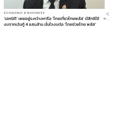
ของฝั่งทางการญี่ปุ่นจะเป็นอีกปัจจัยที่ผู้เล่นในตลาดคอย
ติดตามอย่างใกล้ชิดในช่วงนี้
ECONOMIC
/
BUSINESS
‘เอกนิติ’ เผยอยู่ระหว่างหารือ ‘ไทยเที่ยวไทยพลัส’ มีสิทธิใช้
...
ขณะเดียวกัน บรรยากาศปิดรับความเสี่ยงของตลาดการเงิน
งบจากเงินกู้ 4 แสนล้าน มั่นใจงบต่อ ‘ไทยช่วยไทย พลัส’
โดยรวมที่มีปัจจัยเสริมจากความกังวลแนวโน้มผลประกอบ
เฟส 2 มีเพียงพอ
การของบรรดาบริษัทจดทะเบียนในช่วงนี้ อาจพอช่วยพยุง
ราคาทองคำบ้าง แม้ราคาทองคำจะยังคงถูกกดดันจาก
ประเด็นความไม่แน่นอนของสถานการณ์ในตะวันออกกลาง
ซึ่งหากการปรับตัวลงของราคาทองคำได้ถูกจำกัดลง จะเป็น
ปัจจัยที่ช่วยจำกัดการอ่อนค่าของเงินบาทได้เช่นกัน
ส่วนในกรณีที่ สถานการณ์ในตะวันออกกลางทยอยคลี่คลาย
News
Wealth
Pop
ลงได้ อาจช่วยหนุนให้ เงินบาทมีโอกาสทยอยแข็งค่าขึ้นได้
Podcast
Video
Now
Opinion
Careers
Events
บ้าง (อาจเห็นเงินบาทแข็งค่าขึ้นทดสอบโซนแนวรับแรกใน
Privacy
About
Contact
ช่วง 32.50 บาทต่อดอลลาร์ ก่อนที่จะทยอยแข็งค่าขึ้นทดสอบ
Policy
โซนแนวรับสำคัญ 32.00 บาทต่อดอลลาร์ ได้) แต่การแข็งค่า
FOR
ขึ้นของเงินบาทจะมีลักษณะ ค่อยเป็น ค่อยไป เนื่องจากผู้เล่น
ADVERTISING
ในตลาดจะยังคงไม่รีบปรับสถานะถือครองที่ชัดเจนนัก
MEMBERSHIP
จนกว่าจะเห็นความชัดเจนของการเจรจาหยุดยิง อีกทั้ง โฟลว์