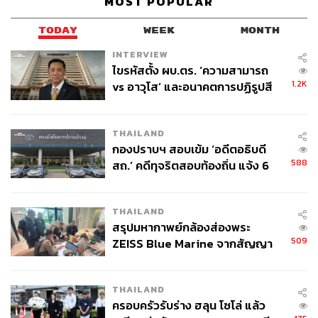
MOST POPULAR
ต่อดอลลาร์ (แกว่งตัวในกรอบ 32.64-32.83 บาทต่อดอลลาร์)
ท่ามกลางความกังวลต่อแนวโน้มสถานการณ์ใน
TODAY
WEEK
MONTH
ตะวันออกกลางที่เสี่ยงยืดเยื้อกว่าคาด ส่งผลให้ราคาน้ำมันดิบ
INTERVIEW
ยังคงทยอยปรับตัวสูงขึ้น และทำให้บรรดาผู้เล่นในตลาดต่าง
ไขรหัสตั้ง ผบ.ตร. ‘ความสามารถ
ประเมินว่า บรรดาธนาคารกลางอาจจำเป็นต้องใช้นโยบาย
1.2K
vs อาวุโส’ และอนาคตการปฏิรูปสี
การเงินที่เข้มงวดมากขึ้น
กากี กับ พล.ต.อ. เอก อังสนานนท์
นอกจากนี้ เงินบาทยังเผชิญแรงกดดันเพิ่มเติมในช่วงตลาด
THAILAND
ทยอยรับรู้ผลการประชุม FOMC ของ FED ที่แม้ว่า FED จะมี
กองปราบฯ สอบเข้ม ‘อดีตอธิบดี
588
มติ ‘ไม่เป็นเอกฉันท์’ ให้คงดอกเบี้ย’ ที่ระดับ 3.50%-3.75%
สถ.’ คดีทุจริตสอบท้องถิ่น แจ้ง 6
ข้อหาหนัก จ่อชง ป.ป.ช. 12 ส.ค. นี้
ตามคาด (Stephen Miran โหวตสนับสนุนการลดดอกเบี้ย
0.25%) แต่มีกรรมการ 3 ท่าน (Beth Hammack, Neel
THAILAND
Kashkari และ Lorie Logan) แม้จะเห็นด้วยกับการคงดอกเบี้ย
สรุปมหากาพย์กล้องส่องพระ
แต่ไม่เห็นด้วยกับการคงถ้อยความสะท้อนแนวโน้มการใช้
509
ZEISS Blue Marine จากสัญญา
นโยบายการเงินที่ผ่อนคลายมากขึ้น (Easing Bias)
ผลิต 8.3 ล้าน สู่ข้อพิพาท ‘มา
เวลล์ฯ’ ฟ้อง ‘โทน บางแค’ ผิดนัด
ในถ้อยแถลงของการประชุม FOMC ซึ่งภาพดังกล่าวได้ทำให้
THAILAND
จ่ายหนี้-แอบระบุแบรนด์
ผู้เล่นในตลาดประเมินว่า ผลการประชุม FOMC ครั้งนี้มี
ครอบครัวรับร่าง ฮลุน โซโล่ แล้ว
ลักษณะ Hawkish Hold สะท้อนจากการปรับมุมมองใหม่ของ