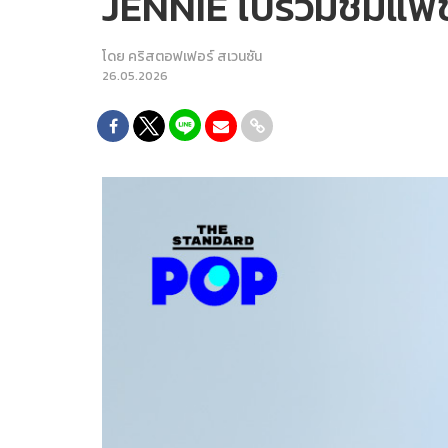
JENNIE ไปร่วมชมแฟช
โดย
คริสตอฟเฟอร์ สเวนซัน
26.05.2026