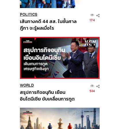
POLITICS
174
เส้นทางคดี 44 สส. ในชั้นศาล
ฎีกา จะรู้ผลเมื่อไร
WORLD
514
สรุปภารกิจอนุทิน เยือน
อินโดนีเซีย ขับเคลื่อนการทูต
เศรษฐกิจเชิงรุก ประกาศหุ้น
ส่วนยุทธศาสตร์ไทย –
อินโดนีเซีย