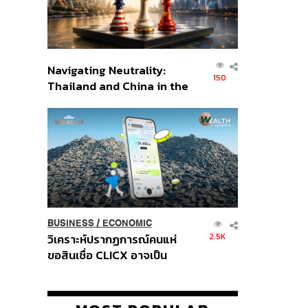
Navigating Neutrality:
150
Thailand and China in the
Age of a New Global
Order
BUSINESS
/
ECONOMIC
2.5K
วิเคราะห์ปรากฏการณ์คนแห่
ขอสินเชื่อ CLICX อาจเป็น
เพียงยอดภูเขาน้ำแข็ง ของ
ปัญหาหนี้ครัวเรือนไทยที่ถูกซุก
ไว้