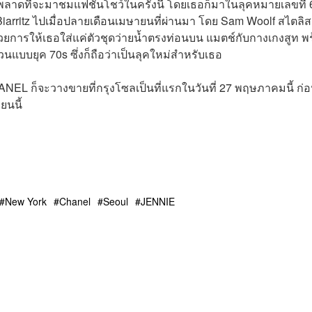
าดที่จะมาชมแฟชั่นโชว์ในครั้งนี้ โดยเธอก็มาในลุคหมายเลขที่ 
 Biarritz ไปเมื่อปลายเดือนเมษายนที่ผ่านมา โดย Sam Woolf สไตลิส
้วยการให้เธอใส่แค่ตัวชุดว่ายน้ำตรงท่อนบน แมตช์กับกางเกงสูท พ
นแบบยุค 70s ซึ่งก็ถือว่าเป็นลุคใหม่สำหรับเธอ
ANEL ก็จะวางขายที่กรุงโซลเป็นที่แรกในวันที่ 27 พฤษภาคมนี้ ก่อน
ยนนี้
New York
Chanel
Seoul
JENNIE