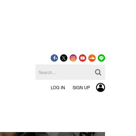
LOG IN
SIGN UP