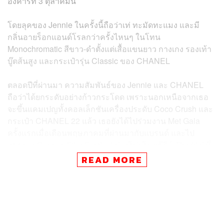
อังคารที่ 3 ตุลาคมนี้
โดยลุคของ Jennie ในครั้งนี้ถือว่าเท่ ทะมัดทะแมง และมี
กลิ่นอายร็อกแอนด์โรลกว่าครั้งไหนๆ ในโทน
Monochromatic สีขาว-ดำตั้งแต่เสื้อแขนยาว กางเกง รองเท้า
บู๊ตส้นสูง และกระเป๋ารุ่น Classic ของ CHANEL
ตลอดปีที่ผ่านมา ความสัมพันธ์ของ Jennie และ CHANEL
ถือว่าได้ยกระดับอย่างก้าวกระโดด เพราะนอกเหนือจากเธอ
จะขึ้นแคมเปญทั้งคอลเล็กชันเครื่องประดับ Coco Crush และ
กระเป๋า CHANEL 22 แล้ว เธอยังได้ไปร่วมงาน Met Gala
ครั้งแรกเมื่อเดือนพฤษภาคมที่ผ่านมากับแบรนด์ และไป
เทศกาล Cannes Film Festival ช่วงโปรโมตซีรีส์
The Idol
ที่
CHANEL ทำชุดให้ทั้งหมด
READ MORE
ในส่วนของแฟชั่นโชว์ Jennie มาดูคอลเล็กชัน Fall/Winter
2023 แล้วในช่วงเดือนมีนาคมที่ผ่านมา และคอลเล็ก
ชัน
Métiers d’art 2023 ที่นำมาเดินใหม่ที่โตเกียวเมื่อเดือน
มิถุนายนที่ผ่านมา ส่วนหลังจากโชว์ Spring/Summer 2024