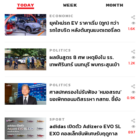
TODAY
WEEK
MONTH
ECONOMIC
ยุคใหม่รถ EV ราคาเริ่ม (ถูก) กว่า
1.6K
รถไฮบริด หลังต้นทุนแบตเตอรี่ลด
ลง - จีนแห่บุกตลาดเกิดใหม่
POLITICS
ผลชันสูตร 8 ศพ เหตุยิงใน รร.
1.2K
เทพศิรินทร์ นนทบุรี พบกระสุนเข้า
จุดสำคัญ ‘ศีรษะ-หน้าอก’ ครูถูกยิง
4 นัด จากระยะไกล
POLITICS
ศาลปกครองไม่รับฟ้อง ‘หมอสรณ’
0.9K
ขอเพิกถอนมติสรรหา กสทช. ชี้ยัง
ไม่ใช่ผู้เดือดร้อนเสียหาย
SPORT
adidas เปิดตัว Adizero EVO SL
897
EXO คอลเล็กชันพิเศษรับฤดูกาล