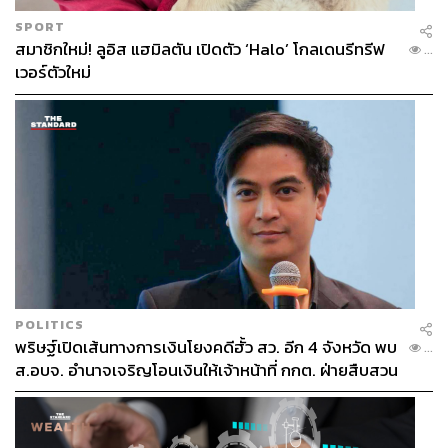
SPORT
สมาชิกใหม่! ลูอิส แฮมิลตัน เปิดตัว ‘Halo’ โกลเดนรีทรีฟ
...
เวอร์ตัวใหม่
POLITICS
พริษฐ์เปิดเส้นทางการเงินโยงคดีฮั้ว สว. อีก 4 จังหวัด พบ
...
ส.อบจ. อำนาจเจริญโอนเงินให้เจ้าหน้าที่ กกต. ฝ่ายสืบสวน