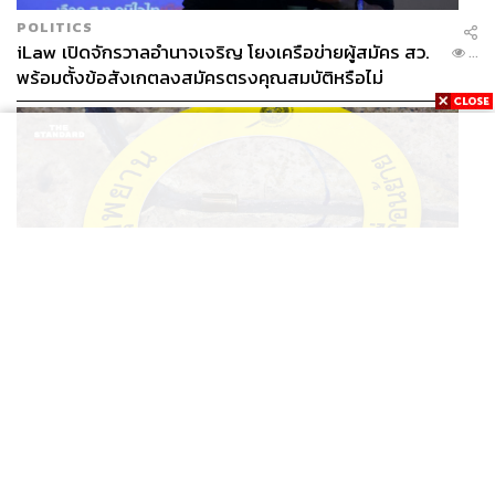
POLITICS
iLaw เปิดจักรวาลอำนาจเจริญ โยงเครือข่ายผู้สมัคร สว.
...
พร้อมตั้งข้อสังเกตลงสมัครตรงคุณสมบัติหรือไม่
THAILAND
รอง ผบช. ภ.1 เผย เก็บพยานหลักฐานเกี่ยวกับผู้ก่อเหตุยิง
...
ในโรงเรียนไปตรวจสอบทั้งหมดแล้ว