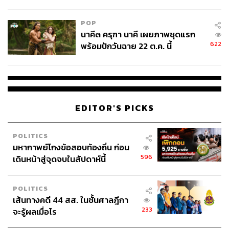
College Football
POP
นาคี๓ ครุฑา นาคี เผยภาพชุดแรก
622
พร้อมปักวันฉาย 22 ต.ค. นี้
EDITOR'S PICKS
POLITICS
มหากาพย์โกงข้อสอบท้องถิ่น ก่อน
596
เดินหน้าสู่จุดจบในสัปดาห์นี้
POLITICS
เส้นทางคดี 44 สส. ในชั้นศาลฎีกา
233
จะรู้ผลเมื่อไร