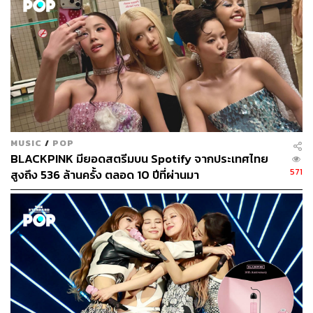
MUSIC
/
POP
BLACKPINK มียอดสตรีมบน Spotify จากประเทศไทย
571
สูงถึง 536 ล้านครั้ง ตลอด 10 ปีที่ผ่านมา