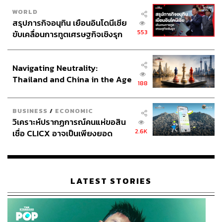
WORLD
สรุปภารกิจอนุทิน เยือนอินโดนีเซีย
553
ขับเคลื่อนการทูตเศรษฐกิจเชิงรุก
ประกาศหุ้นส่วนยุทธศาสตร์ไทย –
อินโดนีเซีย
Navigating Neutrality:
Thailand and China in the Age
188
of a New Global Order
BUSINESS
/
ECONOMIC
วิเคราะห์ปรากฏการณ์คนแห่ขอสิน
2.6K
เชื่อ CLICX อาจเป็นเพียงยอด
ภูเขาน้ำแข็ง ของปัญหาหนี้ครัว
เรือนไทยที่ถูกซุกไว้
LATEST STORIES