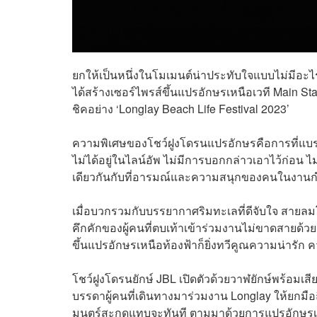
ยกให้เป็นหนึ่งในโมเมนต์น่าประทับใจแบบไม่มีอะ
ได้สร้างเซอร์ไพรส์ขึ้นแปรอักษรเหนือเวที Main
ชิคอย่าง ‘Longlay Beach Life Festival 2023’
ความพิเศษของโชว์ฝูงโดรนแปรอักษรคือการที่แบรนด์
ไม่ได้อยู่ในไลน์อัพ ไม่มีการบอกกล่าวเอาไว้ก่อน ไม
เดียวกันกับที่อารมณ์และความสนุกของคนในงานกำลัง
เมื่อบวกรวมกับบรรยากาศริมทะเลที่ดีจับใจ สายลม
คึกคักของผู้คนที่ตบเท้าเข้าร่วมงานไม่ขาดสายด
ขึ้นแปรอักษรเหนือท้องฟ้าก็ยิ่งทวีคูณความน่ารัก 
โชว์ฝูงโดรนยักษ์ JBL เปิดตัวด้วยวาฬยักษ์พร้อมเส
บรรดาผู้คนที่เดินทางมาร่วมงาน Longlay ให้ยกมือ
มนตร์สะกดแทบจะทันที ตามมาด้วยการแปรอักษรเป็น