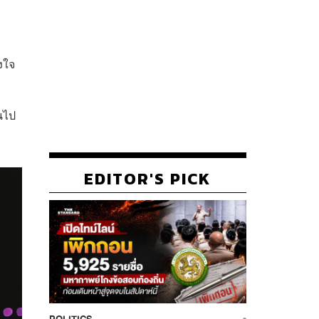
งใจ
นไป
EDITOR'S PICK