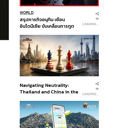
WORLD
สรุปภารกิจอนุทิน เยือน
LOADING...
อินโดนีเซีย ขับเคลื่อนการทูต
เศรษฐกิจเชิงรุก ประกาศหุ้น
ส่วนยุทธศาสตร์ไทย –
อินโดนีเซีย
Navigating Neutrality:
Thailand and China in the
LOADING...
Age of a New Global
Order