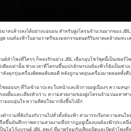
ไรมาลบล้างลงได้อย่างแน่นอน สำหรับฝูงโดรนจำนวนมากของ JBL ท
 Stage บนท้องฟ้าในยามราตรีของมหกรรมดนตรีริมหาดเคล้าลมทะเล
ลำโพงที่ใครๆ ก็หลงรักอย่าง JBL เลือกอุบโชว์ชุดนี้เป็นเซอร์ไพร
่เพียงเท่านั้น ช่วงเวลาที่โดรนขึ้นแปรอักษรบนท้องฟ้าก็ยังเป็นช่วง
คุกรุ่นเครื่องติดพอดิบพอดี หลังถูกนวดอุ่นเครื่องมาตลอดทั้งค
โชยอ่อนๆ ที่วิ่งเข้ามาปะทะใบหน้าและผิวกายอยู่เนืองๆ ความสนุก
้วยรอยยิ้มและเสียงหัวเราะ ความสวยงามของฝูงโดรนจำนวนมหาศาล
ความอบอุ่นใจ ความดีต่อใจมากยิ่งขึ้นไปอีก
ียงคำรามที่ดังก้องกังวานไปทั่วทั้งท้องฟ้า สามารถเรียกความสนใจ
ถือขึ้นบันทึกภาพความสวยงามที่ปรากฏอยู่เบื้องบนท้องฟ้าประหนึ่ง
โลโก้แบรนด์ JBL สุดเก๋ ที่มาพร้อมกับเสียงเปิดและปิดลำโพงที