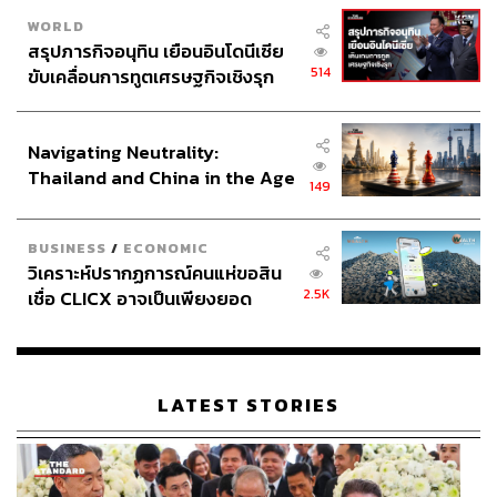
ABOUT THE PHOTOGRAPHER
WORLD
ชาติกล้า สำเนียงแจ่ม
สรุปภารกิจอนุทิน เยือนอินโดนีเซีย
ช่างภาพข่าว ประจำสำนักข่าว THE
514
ขับเคลื่อนการทูตเศรษฐกิจเชิงรุก
STANDARD
ประกาศหุ้นส่วนยุทธศาสตร์ไทย –
อินโดนีเซีย
Navigating Neutrality:
Thailand and China in the Age
149
of a New Global Order
BUSINESS
/
ECONOMIC
วิเคราะห์ปรากฏการณ์คนแห่ขอสิน
2.5K
เชื่อ CLICX อาจเป็นเพียงยอด
ภูเขาน้ำแข็ง ของปัญหาหนี้ครัว
เรือนไทยที่ถูกซุกไว้
LATEST STORIES