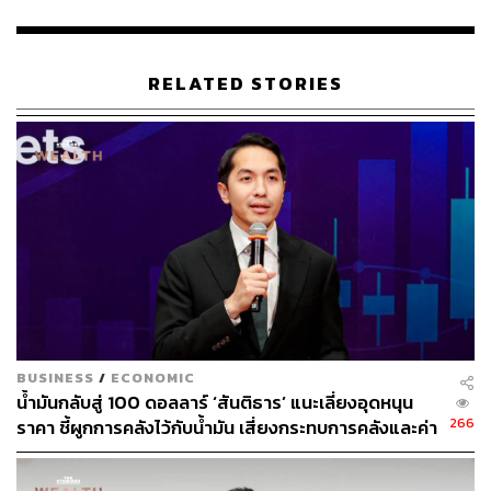
น้ำมันดีเซลต้องไม่เกิน 1.40 บาทต่อลิตร
กำหนดให้ราคา LPG ลอยตัว
การจัดสรรก๊าซธรรมชาติต้องแก้ไขให้ประชาชนได้รับ
RELATED STORIES
สิทธิเป็นอันดับแรก ก่อนภาคอุตสาหกรรม
เก็บภาษีลาภลอยของโรงกลั่น
จัดหาพลังงานน้ำมันก๊าซจากมิตรประเทศ เช่น รัสเซีย
อิหร่าน
ลดภาษีสรรพสามิตลงอีก
นิติธรระบุว่า ขอท้า พล.อ. ประยุทธ์ มาดีเบตกับตนสองต่อสอง
ซึ่ง พล.อ. ประยุทธ์ เป็นทหาร ตนเป็นทนายความ มาดูกันว่า
สิ่งที่นายกฯ คิดกับสิ่งที่ตนคิด อะไรจะเป็นประโยชน์ต่อ
ประชาชนมากกว่ากัน
BUSINESS
/
ECONOMIC
น้ำมันกลับสู่ 100 ดอลลาร์ ‘สันติธาร’ แนะเลี่ยงอุดหนุน
266
ราคา ชี้ผูกการคลังไว้กับน้ำมัน เสี่ยงกระทบการคลังและค่า
เงิน