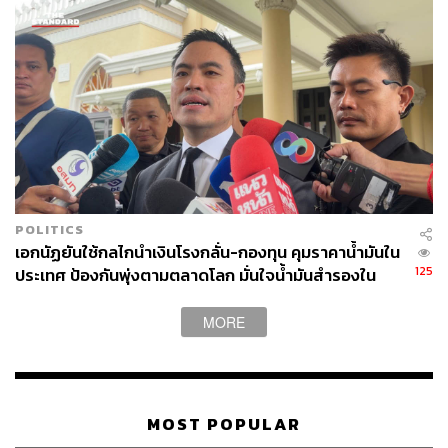
ประชาชนกำลังเดือดร้อนแสนสาหัสจากราคาพลังงาน และ
การอ้างเรื่องภาวะสงครามเพื่อใช้เป็นสาเหตุในการปล้น
ประชาชน แต่มีกลุ่มนายทุนบางกลุ่มได้ประโยชน์ทุกครั้ง
กรณีที่เกิดขึ้นระหว่างรัสเซียกับยูเครนมีความหายนะ
มากมาย แต่ขณะเดียวกันก็ได้สร้างความร่ำรวยให้เกิดขึ้นกับ
คนบางกลุ่มในประเทศไทย โดยเฉพาะด้านพลังงาน
ทางกลุ่​ม​จึงขอนัดหมายกันครั้งแรกในวันอาทิตย์ที่ 26
มิถุนายนนี้ ขอให้ประชาชนทุกสาขาอาชีพที่เดือดร้อน ทั้ง
กลุ่มมอเตอร์ไซค์ รถตู้ แท็กซี่ ที่ได้รับผลกระทบ มาช่วยกัน
POLITICS
ระดมความคิดเห็นที่ PEACE TV และวันที่ 3 กรกฎาคมนี้ ขอ
เอกนัฏยันใช้กลไกนำเงินโรงกลั่น-กองทุน คุมราคาน้ำมันใน
นัดหมายที่ลานคนเมือง โดยจะขออนุญาต ชัชชาติ สิทธิพันธุ์
125
ประเทศ ป้องกันพุ่งตามตลาดโลก มั่นใจน้ำมันสำรองใน
ผู้ว่าราชการกรุงเทพมหานคร (ผู้ว่าฯ กทม.) เปิดเวที
ประเทศไม่ขาด
ประชาชน ชำแหละพลังงานและความเดือดร้อนของ
MORE
ประชาชน เวลา 16.00 น. เป็นต้นไป
MOST POPULAR