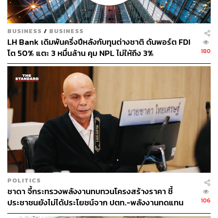
BUSINESS
/
BUSINESS
LH Bank เดิมพันครึ่งปีหลังกับทุนต่างชาติ ดันพอร์ต FDI
180
โต 50% แตะ 3 หมื่นล้าน คุม NPL ไม่ให้ถึง 3%
เช่นเดียวกับจตุพรที่กล่าวว่า เป็นที่น่าเสียดายกับการอภิปราย
ไม่ไว้วางใจครั้งนี้ ที่ไม่มีการอภิปราย สุพัฒนพงษ์ พันธ์มีเชาว์
POLITICS
รองนายกรัฐมนตรี และรัฐมนตรีว่าการกระทรวงพลังงาน
ชาดา จี้กระทรวงพลังงานทบทวนโครงสร้างราคา ชี้
สะท้อนให้เห็นว่ากลุ่มทุนพลังงานมีอำนาจเหนือรัฐ มีอำนาจ
106
ประชาชนยังไม่ได้ประโยชน์จาก ปตท.-พลังงานทดแทน
เหนือฝ่ายค้าน มีอำนาจเหนือทางการเมืองทุกอย่าง ทั้งที่
อย่างแท้จริง