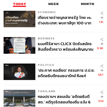
TODAY
WEEK
MONTH
ECONOMIC
เทียบรายจ่ายบุคลากรรัฐ ไทย vs.
1.1K
ต่างประเทศ: พบภาษีทุก 100 บาท
ของคนไทยใช้ไปกับข้าราชการเฉียด
40 บาท
BUSINESS
แบงก์ไร้สาขา CLICX ปิดรับสมัคร
0.9K
สินเชื่อชั่วคราว พร้อมส่งสัญญาณ
เตือนกลุ่มกู้เงินผิดวัตถุประสงค์-ให้
ข้อมูลเท็จ เตรียมดำเนินคดีเด็ดขาด
POLITICS
‘ประภาศ คงเอียด’ กรรมการ ป.ป.ช.
567
อดีตอธิบดีกรมธนารักษ์ ถึงแก่
อนิจกรรม
THAILAND
กองปราบฯ สอบเข้ม ‘อดีตอธิบดี
534
สถ.’ คดีทุจริตสอบท้องถิ่น แจ้ง 6