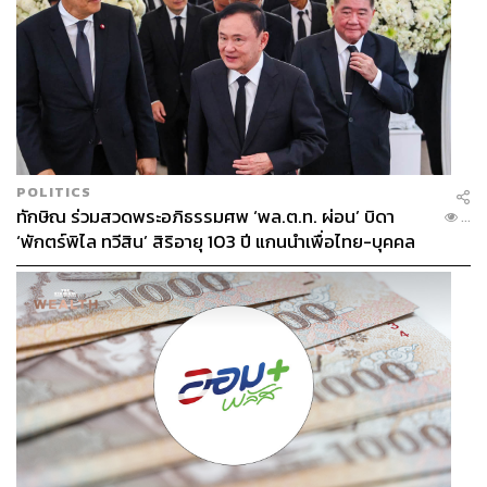
POLITICS
ทักษิณ ร่วมสวดพระอภิธรรมศพ ‘พล.ต.ท. ผ่อน’ บิดา
...
‘พักตร์พิไล ทวีสิน’ สิริอายุ 103 ปี แกนนำเพื่อไทย-บุคคล
หลากวงการร่วมอาลัย