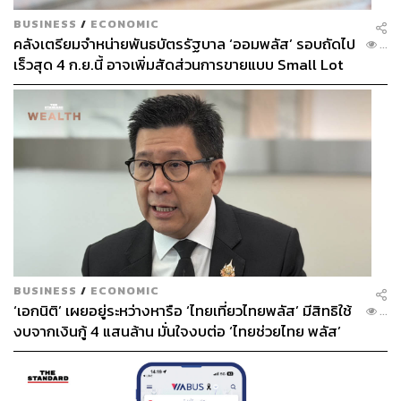
BUSINESS
/
ECONOMIC
คลังเตรียมจำหน่ายพันธบัตรรัฐบาล ‘ออมพลัส’ รอบถัดไป
...
เร็วสุด 4 ก.ย.นี้ อาจเพิ่มสัดส่วนการขายแบบ Small Lot
First มากขึ้น
BUSINESS
/
ECONOMIC
‘เอกนิติ’ เผยอยู่ระหว่างหารือ ‘ไทยเที่ยวไทยพลัส’ มีสิทธิใช้
...
งบจากเงินกู้ 4 แสนล้าน มั่นใจงบต่อ ‘ไทยช่วยไทย พลัส’
เฟส 2 มีเพียงพอ