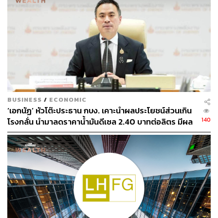
BUSINESS
/
ECONOMIC
‘เอกนัฏ’ หัวโต๊ะประธาน กบง. เคาะนำผลประโยชน์ส่วนเกิน
140
โรงกลั่น นำมาลดราคาน้ำมันดีเซล 2.40 บาทต่อลิตร มีผล
24 ก.ค.-15 ส.ค.นี้