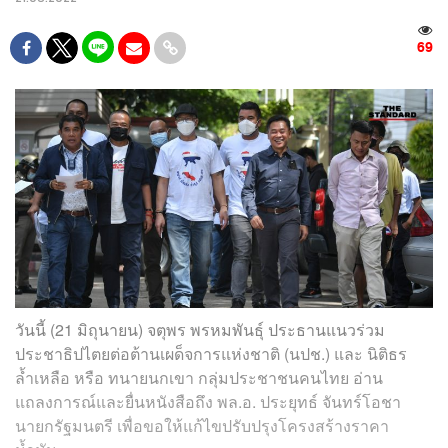
69
วันนี้ (21​ มิถุนายน) จตุพร พรหมพันธุ์ ประธานแนวร่วม
ประชาธิปไตยต่อต้านเผด็จการแห่งชาติ (นปช.) และ นิติธร
ล้ำเหลือ หรือ ทนายนกเขา กลุ่มประชาชนคนไทย อ่าน
แถลงการณ์และยื่นหนังสือถึง พล.อ. ประยุทธ์ จันทร์โอชา
นายกรัฐมนตรี เพื่อขอให้แก้ไขปรับปรุงโครงสร้างราคา