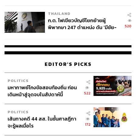
ข้อหาหนัก จ่อชง ป.ป.ช. 12 ส.ค. นี้
THAILAND
ก.ต. ไฟเขียวบัญชีโยกย้ายผู้
TAGS:
จตุพร พรหมพันธุ์
นปช.
ราคาน้ำมัน
520
พิพากษา 247 ตำแหน่ง ดัน ‘มีชัย-
ทนายนกเขา-นิติธร ล้ำเหลือ
สรรพวิทย์’ คุมศาลอาญา-แพ่ง ‘วิธู
ร’ นั่งประธานศาลอุทธรณ์
EDITOR'S PICKS
POLITICS
69
มหากาพย์โกงข้อสอบท้องถิ่น ก่อน
522
เดินหน้าสู่จุดจบในสัปดาห์นี้
ABOUT THE AUTHOR
POLITICS
THE STANDARD TEAM
เส้นทางคดี 44 สส. ในชั้นศาลฎีกา
กองบรรณาธิการ THE STANDARD
172
จะรู้ผลเมื่อไร