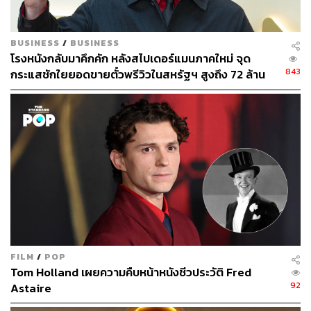
BUSINESS
/
BUSINESS
โรงหนังกลับมาคึกคัก หลังสไปเดอร์แมนภาคใหม่ จุด
843
กระแสชักใยยอดขายตั๋วพรีวิวในสหรัฐฯ สูงถึง 72 ล้าน
ดอลลาร์
FILM
/
POP
Tom Holland เผยความคืบหน้าหนังชีวประวัติ Fred
92
Astaire