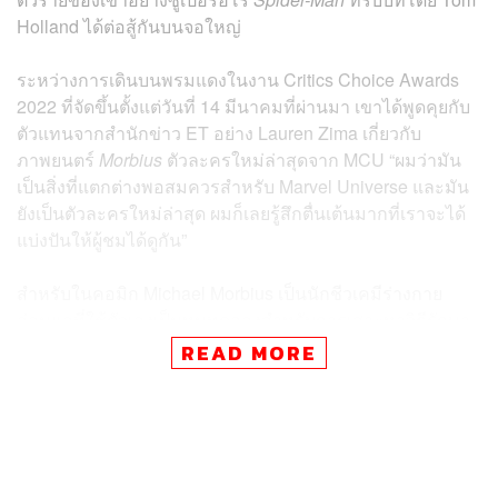
Holland ได้ต่อสู้กันบนจอใหญ่
ระหว่างการเดินบนพรมแดงในงาน Critics Choice Awards
2022 ที่จัดขึ้นตั้งแต่วันที่ 14 มีนาคมที่ผ่านมา เขาได้พูดคุยกับ
ตัวแทนจากสำนักข่าว ET อย่าง Lauren Zima เกี่ยวกับ
ภาพยนตร์
Morbius
ตัวละครใหม่ล่าสุดจาก MCU “ผมว่ามัน
เป็นสิ่งที่แตกต่างพอสมควรสำหรับ Marvel Universe และมัน
ยังเป็นตัวละครใหม่ล่าสุด ผมก็เลยรู้สึกตื่นเต้นมากที่เราจะได้
แบ่งปันให้ผู้ชมได้ดูกัน”
สำหรับในคอมิก Michael Morbius เป็นนักชีวเคมีร่างกาย
อ่อนแอที่ใช้ตัวเองเป็นหนูทดลองสำหรับการเสาะหาวิธีรักษา
โรคจนจับพลัดจับผลูกลายเป็นแวมไพร์กระหายเลือด โดยตัว
READ MORE
ละคร Morbius นั้นปรากฏอยู่ในคอมิก
The Amazing Spider-
Man #101
เป็นครั้งแรกในฐานะหนึ่งในวายร้ายที่ Spider-
Man ต้องปราบปราม ซึ่งการสร้างภาพยนตร์สปินออฟจาก
Spider-Man
ในครั้งนี้ก็ทำให้หลายคนรอลุ้นว่าพวกเขาจะได้
ชม Jared Leto และ Tom Holland ต่อสู้กันในฐานะของ