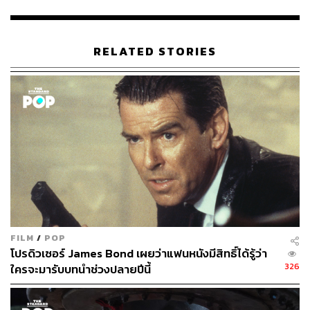
-battle-tom-hollands-spider-man-as-morbius-exclusiv
e-180787
RELATED STORIES
TAGS:
Jared Leto
Spider-Man
Tom Holland
250
FILM
/
POP
ABOUT THE AUTHOR
โปรดิวเซอร์ James Bond เผยว่าแฟนหนังมีสิทธิ์ได้รู้ว่า
พิมพ์ คำภีร์
326
ใครจะมารับบทนำช่วงปลายปีนี้
นักเขียนกองบรรณาธิการคัลเจอร์ สำนักข่าว
THE STANDARD