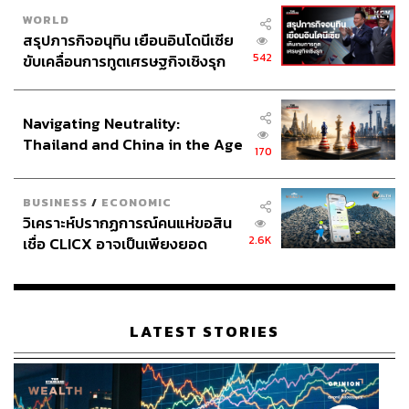
WORLD
สรุปภารกิจอนุทิน เยือนอินโดนีเซีย
542
ขับเคลื่อนการทูตเศรษฐกิจเชิงรุก
ประกาศหุ้นส่วนยุทธศาสตร์ไทย –
อินโดนีเซีย
Navigating Neutrality:
Thailand and China in the Age
170
of a New Global Order
BUSINESS
/
ECONOMIC
วิเคราะห์ปรากฏการณ์คนแห่ขอสิน
2.6K
เชื่อ CLICX อาจเป็นเพียงยอด
ภูเขาน้ำแข็ง ของปัญหาหนี้ครัว
เรือนไทยที่ถูกซุกไว้
LATEST STORIES