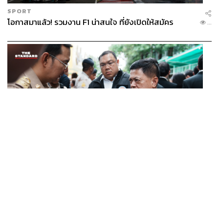
SPORT
โอกาสมาแล้ว! รวมงาน F1 น่าสนใจ ที่ยังเปิดให้สมัคร
...
POLITICS
อธิบดีกรมการปกครอง สั่งฝ่ายปกครองทั่วประเทศ เฝ้า
...
ระวังเหตุรุนแรง คุมเข้มอาวุธปืน-ยาเสพติด