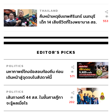
สอบปมขโมยปืนปู่ก่อเหตุ
THAILAND
คืบหน้าเหตุยิงเทพศิรินทร์ นนทบุรี
553
เด็ก 14 เสียชีวิตที่โรงพยาบาล สธ.
ยืนยันครูเสียชีวิต 5 ราย เจ็บ 22
ราย
EDITOR'S PICKS
POLITICS
มหากาพย์โกงข้อสอบท้องถิ่น ก่อน
571
เดินหน้าสู่จุดจบในสัปดาห์นี้
POLITICS
เส้นทางคดี 44 สส. ในชั้นศาลฎีกา
202
จะรู้ผลเมื่อไร