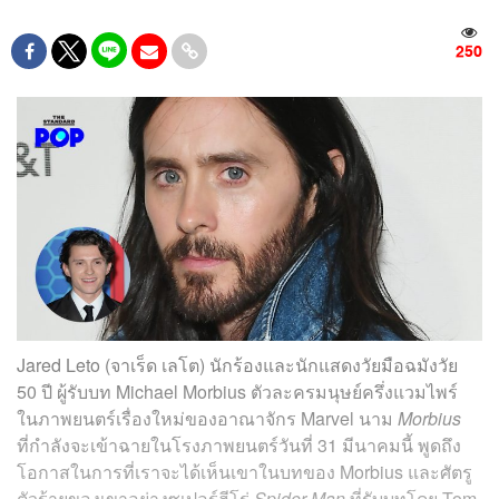
250
Jared Leto (จาเร็ด เลโต) นักร้องและนักแสดงวัยมือฉมังวัย
50 ปี ผู้รับบท Michael Morbius ตัวละครมนุษย์ครึ่งแวมไพร์
ในภาพยนตร์เรื่องใหม่ของอาณาจักร Marvel นาม
Morbius
ที่กำลังจะเข้าฉายในโรงภาพยนตร์วันที่ 31 มีนาคมนี้ พูดถึง
โอกาสในการที่เราจะได้เห็นเขาในบทของ Morbius และศัตรู
ตัวร้ายของเขาอย่างซูเปอร์ฮีโร่
Spider-Man
ที่รับบทโดย Tom