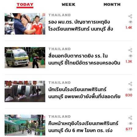
TODAY
WEEK
MONTH
THAILAND
รอง ผบ.ตร. บัญชาการเหตุยิง
1.4K
โรงเรียนเทพศิรินทร์ นนทบุรี สั่ง
ค้นหา 2 รอบยืนยันไร้คนติดค้าง พบ
ศพปู่-ย่าที่บ้านพักผู้ก่อเหตุ
THAILAND
สื่อนอกจับตากราดยิง รร. ใน
1.3K
นนทบุรี ชี้ไทยมีอัตราครอบครองปืน
สูงในระดับต้นของภูมิภาค
THAILAND
นักเรียนโรงเรียนเทพศิรินทร์
830
นนทบุรี อพยพเข้ายังพื้นที่ปลอดภัย
ชั่วคราว หลังเหตุใช้อาวุธปืนภายใน
โรงเรียนคลี่คลาย
THAILAND
คืบหน้าเหตุยิงโรงเรียนเทพศิรินทร์
677
นนทบุรี ดับ 6 ศพ โฆษก ตร. เร่ง