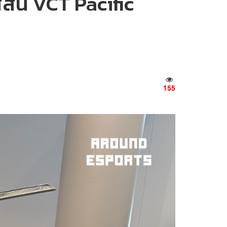
สัน VCT Pacific
155