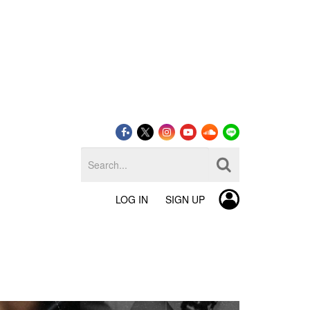
LOG IN
SIGN UP