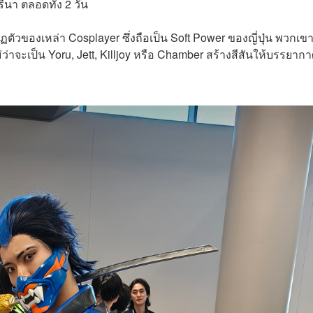
ีนา ตลอดทั้ง 2 วัน
กฏตัวของเหล่า Cosplayer ซึ่งถือเป็น Soft Power ของญี่ปุ่น พวกเข
จะเป็น Yoru, Jett, Killjoy หรือ Chamber สร้างสีสันให้บรรยาก