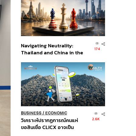
อินโดนีเซีย
Navigating Neutrality:
174
Thailand and China in the
Age of a New Global
Order
BUSINESS
/
ECONOMIC
2.6K
วิเคราะห์ปรากฏการณ์คนแห่
ขอสินเชื่อ CLICX อาจเป็น
เพียงยอดภูเขาน้ำแข็ง ของ