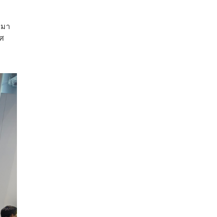
ามา
าศ