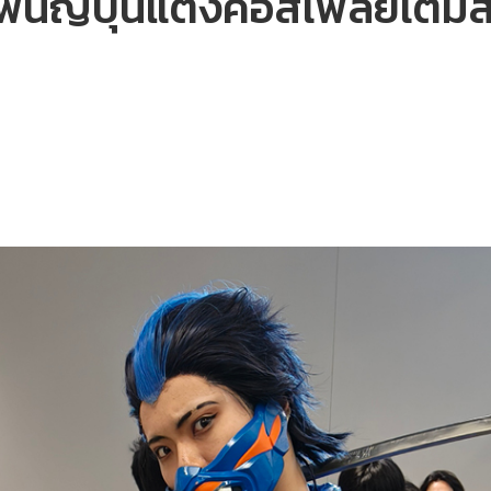
นญี่ปุ่นแต่งคอสเพลย์เติมสี