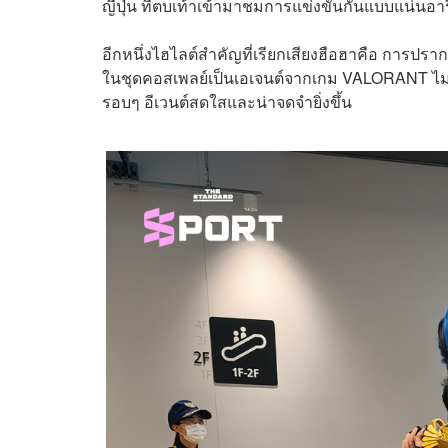
ญี่ปุ่น ที่ตบเท้าเข้ามาชมการแข่งขันกันแบบแน่นอาร
อีกหนึ่งไฮไลต์สำคัญที่เรียกเสียงฮือฮาคือ การปรา
ในชุดคอสเพลย์เป็นเอเจนต์จากเกม VALORANT ไม่ว่า
รอบๆ อีเวนต์สดใสและน่าจดจำยิ่งขึ้น