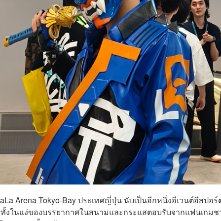
aLa Arena Tokyo-Bay ประเทศญี่ปุ่น นับเป็นอีกหนึ่งอีเวนต์อีสปอร์
ูง ทั้งในแง่ของบรรยากาศในสนามและกระแสตอบรับจากแฟนเกมช