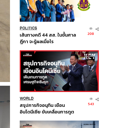
POLITICS
208
เส้นทางคดี 44 สส. ในชั้นศาล
ฎีกา จะรู้ผลเมื่อไร
WORLD
543
สรุปภารกิจอนุทิน เยือน
อินโดนีเซีย ขับเคลื่อนการทูต
เศรษฐกิจเชิงรุก ประกาศหุ้น
ส่วนยุทธศาสตร์ไทย –