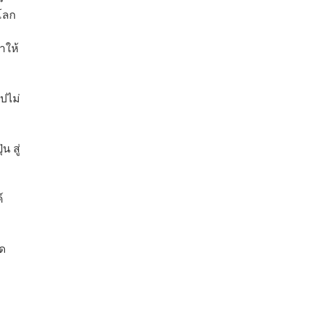
โลก
ำให้
ปไม่
 สู่
์
ัด