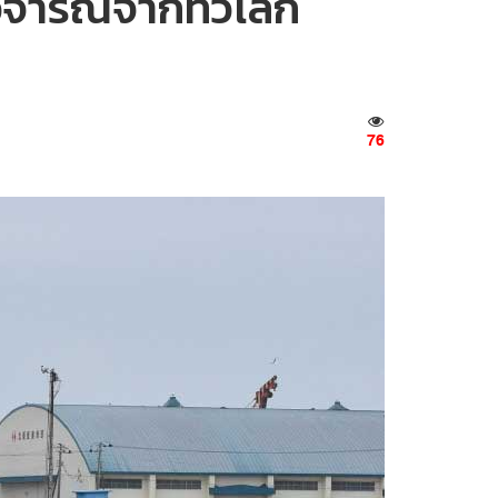
งวิจารณ์จากทั่วโลก
76