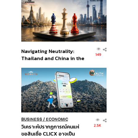
ส่วนยุทธศาสตร์ไทย –
อินโดนีเซีย
Navigating Neutrality:
149
Thailand and China in the
Age of a New Global
Order
BUSINESS
/
ECONOMIC
2.5K
วิเคราะห์ปรากฏการณ์คนแห่
ขอสินเชื่อ CLICX อาจเป็น