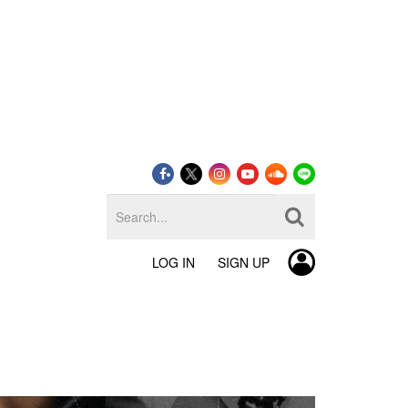
LOG IN
SIGN UP