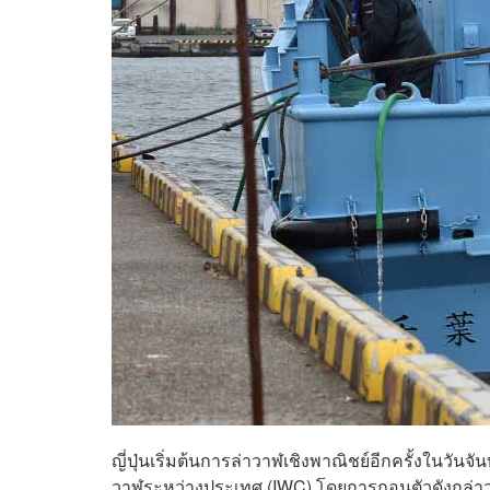
ญี่ปุ่นเริ่มต้นการล่าวาฬเชิงพาณิชย์อีกครั้งในว
วาฬระหว่างประเทศ (IWC) โดยการถอนตัวดังกล่าวนั