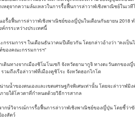
หตุจากความล้มเหลวในการรื้อฟื้นการล่าวาฬเชิงพาณิชย์ในเวที
ื้อฟื้นการล่าวาฬเชิงพาณิชย์ของญี่ปุ่นในเดือนกันยายน 2018 ท
องค์กรระหว่างประเทศนี้
กรรมการฯ ในเดือนธันวาคมปีเดียวกัน โดยกล่าวอ้างว่า “คงเป็นไ
เกณฑ์ของคณะกรรมการฯ”
ินทางจากเมืองชิโมโนเซกิ จังหวัดยามากูจิ ทางตะวันตกของญี่ปุ่น
 รวมถึงเรือล่าวาฬที่เมืองคูชิโระ จังหวัดฮอกไกโด
าะน่านน้ำของตนเองและเขตเศรษฐกิจพิเศษเท่านั้น โดยจะล่าวาฬมิงค
ู่ภายใต้โควตาที่กำหนดด้วยวิธีการสากล
พากษ์วิจารณ์การรื้อฟื้นการล่าวาฬเชิงพาณิชย์ของญี่ปุ่น โดยชี้ว่าข
องสัตว์