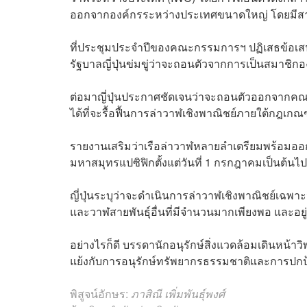
ออกจากองค์กรระหว่างประเทศขนาดใหญ่ โดยมีสาเ
ที่ประชุมประจำปีของคณะกรรมการฯ ปฏิเสธข้อเสนอร
รัฐบาลญี่ปุ่นข่มขู่ว่าจะถอนตัวจากการเป็นสมาชิก
ต่อมาญี่ปุ่นประกาศชัดเจนว่าจะถอนตัวออกจากคณะ
ได้ที่จะรื้อฟื้นการล่าวาฬเชิงพาณิชย์ภายใต้กฎ
รายงานเสริมว่าเรือล่าวาฬหลายลำเตรียมพร้อมออกเด
มหาสมุทรแปซิฟิกตั้งแต่วันที่ 1 กรกฎาคมเป็นต้นไป
ญี่ปุ่นระบุว่าจะดำเนินการล่าวาฬเชิงพาณิชย์เฉพ
และวาฬสายพันธุ์อื่นที่มีจำนวนมากเพียงพอ และอย
อย่างไรก็ดี บรรดานักอนุรักษ์สิ่งแวดล้อมเดินหน้าวิ
แย้งกับการอนุรักษ์ทรัพยากรธรรมชาติและการปกป้
พิสูจน์อักษร:
ภาสิณี เพิ่มพันธุ์พงศ์