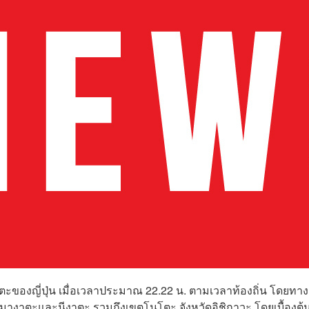
าตะของญี่ปุ่น เมื่อเวลาประมาณ 22.22 น. ตามเวลาท้องถิ่น โดยทา
ามางาตะและนีงาตะ รวมถึงเขตโนโตะ จังหวัดอิชิกาวะ โดยเบื้องต้