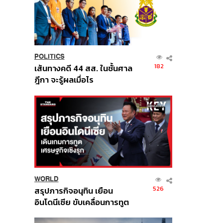
POLITICS
182
เส้นทางคดี 44 สส. ในชั้นศาล
ฎีกา จะรู้ผลเมื่อไร
WORLD
526
สรุปภารกิจอนุทิน เยือน
อินโดนีเซีย ขับเคลื่อนการทูต
เศรษฐกิจเชิงรุก ประกาศหุ้น