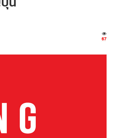
ปุ่น
67