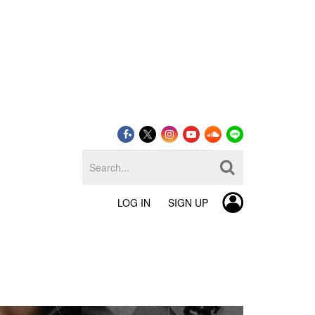
LOG IN
SIGN UP