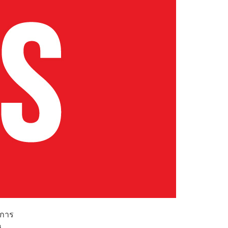
งการ
น