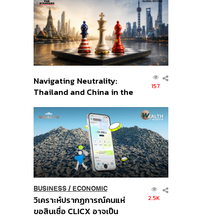
ส่วนยุทธศาสตร์ไทย –
อินโดนีเซีย
Navigating Neutrality:
157
Thailand and China in the
Age of a New Global
Order
BUSINESS
/
ECONOMIC
2.5K
วิเคราะห์ปรากฏการณ์คนแห่
ขอสินเชื่อ CLICX อาจเป็น