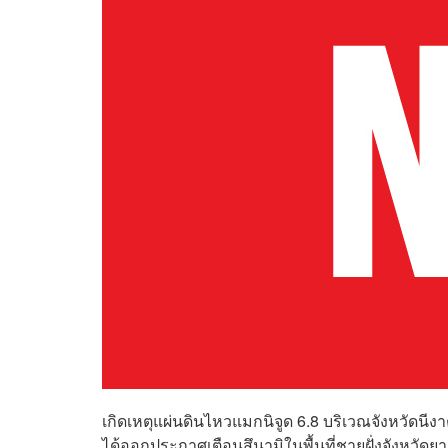
เกิดเหตุแผ่นดินไหวแมกนิจูด
6.8 บริเวณจังหวัดนีง
ได้ออกประกาศเตือน
สึนามิในพื้นที่ชายฝั่งจังห
วัดย