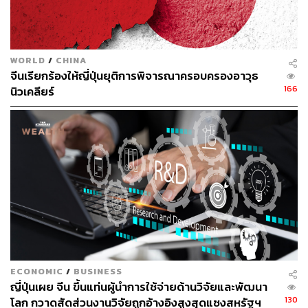
ในปัจจุบันแตกต่างออกไปคือ การเปลี่ยนแปลงเชิงเทคโนโลยี
ที่พลิกโฉมอุตสาหกรรม (Game Changer) อย่างการมาถึง
ของรถยนต์ไฟฟ้าจีน ซึ่งท่านทูตยอมรับว่าเป็นสถานการณ์ที่
WORLD
/
CHINA
‘ซับซ้อนอย่างมาก’ แม้จะเป็นเทรนด์แห่งอนาคต แต่ก็เต็มไป
จีนเรียกร้องให้ญี่ปุ่นยุติการพิจารณาครอบครองอาวุธ
ด้วยโจทย์ที่ยังไม่มีคำตอบ ทั้งความพร้อมของโครงสร้างพื้น
166
นิวเคลียร์
ฐาน แหล่งที่มาของไฟฟ้าที่ต้องเป็นพลังงานสะอาดจริงๆ และ
มูลค่าในตลาดรถมือสองที่ยังคลุมเครือ
ขณะเดียวกันท่านทูตชี้ให้เห็นถึง ‘มรดกทางอุตสาหกรรม’ ที่
ไทยไม่ควรมองข้าม นั่นคือการเป็น
หนึ่งในศูนย์กลางการส่ง
ออกรถกระบะที่สำคัญที่สุดในโลก
ซึ่งเทคโนโลยี EV ใน
ปัจจุบันยังไม่สามารถตอบโจทย์การใช้งานของรถกระบะได้
อย่างเต็มที่ทั้งในด้านราคาและประสิทธิภาพ นี่คือ
อุตสาหกรรมที่หล่อเลี้ยงเศรษฐกิจไทยมหาศาลและยังคงมี
ศักยภาพในการแข่งขันต่อไป
ECONOMIC
/
BUSINESS
ญี่ปุ่นเผย จีน ขึ้นแท่นผู้นำการใช้จ่ายด้านวิจัยและพัฒนา
130
โลก กวาดสัดส่วนงานวิจัยถูกอ้างอิงสูงสุดแซงสหรัฐฯ