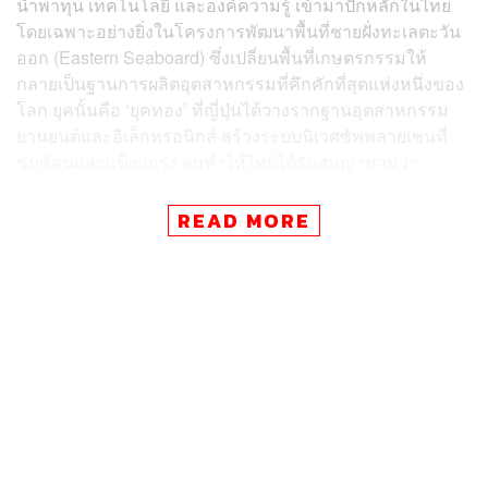
นำพาทุน เทคโนโลยี และองค์ความรู้ เข้ามาปักหลักในไทย
โดยเฉพาะอย่างยิ่งในโครงการพัฒนาพื้นที่ชายฝั่งทะเลตะวัน
ออก (Eastern Seaboard) ซึ่งเปลี่ยนพื้นที่เกษตรกรรมให้
กลายเป็นฐานการผลิตอุตสาหกรรมที่คึกคักที่สุดแห่งหนึ่งของ
โลก ยุคนั้นคือ ‘ยุคทอง’ ที่ญี่ปุ่นได้วางรากฐานอุตสาหกรรม
ยานยนต์และอิเล็กทรอนิกส์ สร้างระบบนิเวศซัพพลายเชนที่
ซับซ้อนและแข็งแกร่ง จนทำให้ไทยได้รับสมญานามว่า
‘ดีทรอยต์แห่งเอเชีย’ สร้างงานนับล้านตำแหน่ง และผลักดัน
ให้เกิดชนชั้นกลางกลุ่มใหญ่ในสังคม
READ MORE
แต่ในวันนี้ เมื่อโลกหมุนเข้าสู่ศตวรรษที่ 21 ภูมิทัศน์การ
แข่งขันเปลี่ยนไปอย่างสิ้นเชิง กระแสความยั่งยืน สงคราม
การค้า และการปฏิวัติทางเทคโนโลยี ถาโถมเข้ามาเป็น
ความท้าทายระลอกใหม่ คำถามสำคัญที่ดังก้องอยู่ในใจของ
นักลงทุนญี่ปุ่นและผู้กำหนดนโยบายไทยคือ
“เราจะไปทาง
ไหนกันต่อ?”