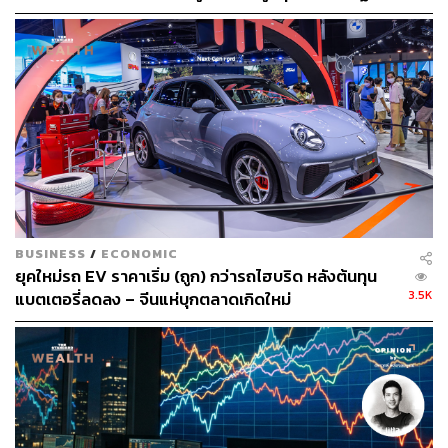
BUSINESS
/
ECONOMIC
ยุคใหม่รถ EV ราคาเริ่ม (ถูก) กว่ารถไฮบริด หลังต้นทุน
หัวใจของข้อเรียกร้อง: ‘A Level Playing Field’
3.5K
แบตเตอรี่ลดลง – จีนแห่บุกตลาดเกิดใหม่
เมื่อถูกถามถึงการแข่งขันที่ดุเดือดจากรถ EV จีน ท่านทูตไม่
ได้แสดงความกังวลต่อตัวผลิตภัณฑ์ แต่ได้เน้นย้ำถึงหลักการ
สำคัญที่ญี่ปุ่นเรียกร้องจากรัฐบาลไทยอย่างหนักแน่นนั่นคือ
สนามแข่งขันที่เท่าเทียม (A Level Playing Field)