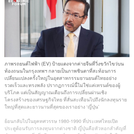
ภาพรถยนต์ไฟฟ้า (EV) ป้ายแดงจากค่ายจีนที่วิ่งขวักไขว่บน
ท้องถนนในกรุงเทพฯ กลายเป็นภาพชินตาที่สะท้อนการ
เปลี่ยนแปลงครั้งใหญ่ในอุตสาหกรรมยานยนต์ไทยอย่าง
รวดเร็วและทรงพลัง ปรากฏการณ์นี้ไม่ใช่แค่เทรนด์ของผู้
บริโภค แต่เป็นสัญญาณเตือนถึงการเปลี่ยนผ่านเชิง
โครงสร้างของเศรษฐกิจไทย ที่สั่นสะเทือนไปถึงนักลงทุนราย
ใหญ่ที่สุดและยาวนานที่สุดของเราอย่าง ‘ญี่ปุ่น’
ย้อนกลับไปในยุคทศวรรษ 1980-1990 ที่ประเทศไทยเปิด
ประตูต้อนรับการลงทุนจากต่างชาติ ญี่ปุ่นคือหัวหอกสำคัญที่