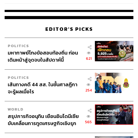
แวดล้อมและสิทธิมนุษยชนเข้มข้นขึ้น นี่คือความไม่แน่นอน
ที่นักลงทุนญี่ปุ่นกำลังจับตามองอย่างใกล้ชิด
2. ระเบิดเวลาที่ชื่อ ‘สังคมผู้สูงอายุ’:
โครงสร้างประชากรไทย
EDITOR'S PICKS
ที่คล้ายคลึงกับญี่ปุ่นคือความท้าทายใหญ่ที่ส่งผลกระทบ
โดยตรงต่อทั้งตลาดแรงงานและกำลังซื้อในประเทศ ท่านทูต
POLITICS
แบ่งปันบทเรียนราคาแพงของญี่ปุ่นที่เศรษฐกิจชะลอตัว
มหากาพย์โกงข้อสอบท้องถิ่น ก่อน
ยาวนาน (Lost Decades) ส่วนหนึ่งเพราะปัญหานี้ การมีคน
621
เดินหน้าสู่จุดจบในสัปดาห์นี้
รุ่นใหม่น้อยลงไม่เพียงทำให้ขาดแคลนแรงงาน แต่ยังหมาย
ถึงตลาดในประเทศที่หดตัวลง ซึ่งจะบั่นทอนความแข็งแกร่ง
POLITICS
ของฐานการผลิตที่เคยพึ่งพิงตลาดในประเทศเป็นฐานสำคัญ
เส้นทางคดี 44 สส. ในชั้นศาลฎีกา
254
จะรู้ผลเมื่อไร
3. การรักษาขีดความสามารถของทรัพยากรมนุษย์:
แม้ไทย
จะมีบุคลากรที่มีคุณภาพ แต่การรักษามาตรฐานการศึกษาให้
ทันต่อการเปลี่ยนแปลงของโลก รวมทั้งระดับค่าจ้างที่สมดุล
WORLD
สรุปภารกิจอนุทิน เยือนอินโดนีเซีย
และแข่งขันได้ ยังคงเป็นปัจจัยสำคัญในการตัดสินใจลงทุน
565
ขับเคลื่อนการทูตเศรษฐกิจเชิงรุก
ระยะยาว
ประกาศหุ้นส่วนยุทธศาสตร์ไทย –
อินโดนีเซีย