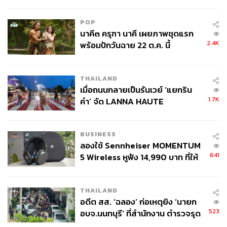
ลง - จีนแห่บุกตลาดเกิดใหม่
SME ไทยอีกหลายร้อยหลายพันราย การปล่อยให้รถยนต์นำ
เข้าที่ไม่ได้มีส่วนในการสร้างงานหรือพัฒนาซัพพลายเชนใน
POP
ประเทศเข้ามาแข่งขันโดยมีแต้มต่อ ย่อมส่งผลกระทบ
นาคี๓ ครุฑา นาคี เผยภาพชุดแรก
โดยตรงต่อรากฐานอุตสาหกรรมที่ไทยสร้างสมมานาน
2.4K
พร้อมปักวันฉาย 22 ต.ค. นี้
THAILAND
ความกังวลที่ลึกกว่าแค่เรื่องรถยนต์
เมื่อถนนกลายเป็นรันเวย์ ‘แยกริน
1.7K
คำ’ จัด LANNA HAUTE
COUTURE กลางสายฝน
นอกเหนือจากสมรภูมิยานยนต์ ท่านทูตโอตากะยังได้ฉาย
ภาพความกังวลเชิงโครงสร้าง ซึ่งเป็นโจทย์ใหญ่ที่ทั้งญี่ปุ่น
BUSINESS
และไทยกำลังเผชิญร่วมกัน
ลองใช้ Sennheiser MOMENTUM
641
5 Wireless หูฟัง 14,990 บาท ที่ให้
1. ทิศทางอนาคตในโลกที่แบ่งขั้ว:
ในยุคที่สงครามการค้า
ผู้ใช้ถอดเปลี่ยนแบตเองได้ ก่อนกฎ
ระหว่างสหรัฐฯ-จีนทวีความรุนแรงและกระแสปกป้อง
EU บังคับปีหน้า
ทางการค้าเพิ่มสูงขึ้น คำถามที่ท่านทูตย้ำคือ “เราจะไปทาง
THAILAND
ไหนกันต่อ?” การเป็นฐานการผลิตเพื่อส่งออกจะซับซ้อนกว่า
อดีต สส. ‘ฉลอง’ ก่อเหตุยิง ‘นายก
523
เดิมมาก ไทยจะวางตำแหน่งตัวเองอย่างไร จะผลิตสินค้า
อบจ.นนทบุรี’ ที่สำนักงาน ตำรวจรุด
ลงพื้นที่
อะไรเพื่อเจาะตลาดยุโรปและสหรัฐฯ ที่มีกฎระเบียบด้านสิ่ง