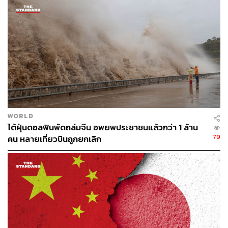
รากฐานที่มั่นคงในวันที่โลกไม่เหมือนเดิม
ข้อมูลจากทั้งองค์การส่งเสริมการค้าต่างประเทศของญี่ปุ่น
(JETRO) และคณะกรรมการส่งเสริมการลงทุน (BOI) ล้วน
ยืนยันสถานะของญี่ปุ่นในฐานะนักลงทุนอันดับหนึ่งของไทย
มาอย่างต่อเนื่อง ด้วยเม็ดเงินลงทุนสะสมหลายล้านล้านบาท
และบริษัทญี่ปุ่นกว่า 6,000 แห่งที่ดำเนินกิจการในไทย ความ
สำเร็จนี้ไม่ได้เกิดขึ้นจากตัวเลขเพียงอย่างเดียว แต่เกิดจากสิ่ง
ที่ท่านทูตโอตากะเรียกว่า ‘ความไว้วางใจและความเข้าใจ’ ที่
WORLD
ไต้ฝุ่นดอลฟินพัดถล่มจีน อพยพประชาชนแล้วกว่า 1 ล้าน
หยั่งรากลึก
79
คน หลายเที่ยวบินถูกยกเลิก
“ปัจจัยสำคัญคือความสัมพันธ์อันยาวนานระหว่างญี่ปุ่นกับ
ไทยที่ย้อนกลับไปได้ถึงสมัยอยุธยา ความไว้วางใจและความ
เข้าใจคือรากฐานสำคัญที่ทำให้ทั้งสองประเทศสามารถ
ทำงานร่วมกันได้อย่างแท้จริงครับ”
รากฐานที่แข็งแกร่งนี้คือภูมิคุ้มกันที่ทำให้ความร่วมมือทาง
เศรษฐกิจรอดพ้นจากวิกฤตมาได้หลายครั้ง แต่ความท้าทาย