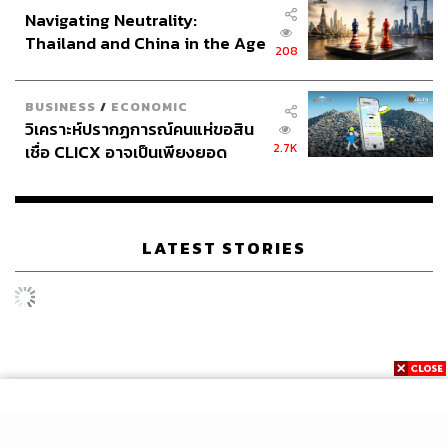
Navigating Neutrality:
ข้อเสนอเพื่อ ‘ยกเครื่อง’ ความร่วมมือสู่ยุคใหม่
Thailand and China in the Age
208
of a New Global Order
ท่ามกลางความท้าทาย ญี่ปุ่นไม่ได้เพียงแค่นั่งรอ แต่ได้ยื่นข้อ
BUSINESS
/
ECONOMIC
เสนอเชิงรุกเพื่อปรับรูปแบบความร่วมมือกับไทยให้ก้าวทัน
วิเคราะห์ปรากฏการณ์คนแห่ขอสิน
โลก
2.7K
เชื่อ CLICX อาจเป็นเพียงยอด
ภูเขาน้ำแข็ง ของปัญหาหนี้ครัว
พัฒนาทักษะแรงงานด้วยระบบ ‘โคเซ็น’ (Kosen):
ญี่ปุ่น
เรือนไทยที่ถูกซุกไว้
กำลังสนับสนุนการจัดตั้งสถาบันโคเซ็นในไทยอย่าง
จริงจัง ซึ่งไม่ใช่แค่การเรียนทฤษฎีในห้องเรียน แต่คือ
LATEST STORIES
การลงมือปฏิบัติจริงในโรงงานจำลอง เพื่อผลิต ‘วิศวกร
นักปฏิบัติ’ ที่มีทักษะพร้อมทำงานได้ทันที ตอบโจทย์
อุตสาหกรรมยุค 4.0
มองหาอุตสาหกรรมแห่งอนาคต:
ท่านทูตมองว่าความ
ร่วมมือจะขยายไปสู่
เทคโนโลยีชีวภาพ
ที่เชื่อมโยงกับ
จุดแข็งของไทยด้านความหลากหลายทางชีวภาพ,
เศรษฐกิจหมุนเวียน (Circular Economy)
ที่สอดรับกับ