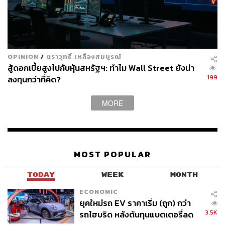
“สิ่งสำคัญคือการสร้างการแข่งขันที่เท่าเทียม ซึ่งมีความ
สำคัญอย่างมาก รถสันดาปและไฮบริดที่ผลิตในไทยก็ยังมี
ตลาดและบทบาทในสังคม ดังนั้นทุกธุรกิจต้องแข่งขันภายใต้
กติกาเดียวกัน”
OPINION
/
ตราวุทธิ์ เหลืองสมบูรณ์
สู้ดอกเบี้ยสูงไปกับหุ้นสหรัฐฯ: ทำไม Wall Street ยังน่า
‘สนามแข่งขันที่เท่าเทียม’ ในความหมายของท่านทูตไม่ได้
199
ลงทุนกว่าที่คิด?
หมายถึงแค่เรื่องภาษีนำเข้าที่แตกต่างกันระหว่างรถนำเข้า
กับรถที่ผลิตในประเทศเท่านั้น แต่ครอบคลุมถึงมาตรฐานทุก
MORE
ด้าน โดยเฉพาะ ‘มาตรฐานด้านสิ่งแวดล้อมและแรงงาน’ ทุก
บริษัทไม่ว่าจะมาจากชาติใดหรือผลิตรถยนต์ประเภทใด จะ
ต้องปฏิบัติตามมาตรฐานเดียวกันและลงทุนเพื่อให้ได้
มาตรฐานนั้นอย่างเท่าเทียมกัน
MOST POPULAR
นี่คือเสียงสะท้อนที่ลึกซึ้งกว่าการปกป้องผลประโยชน์ของ
TODAY
WEEK
MONTH
ค่ายรถญี่ปุ่น แต่คือการปกป้องระบบนิเวศอุตสาหกรรม
ECONOMIC
ทั้งหมดที่ ‘สร้างโดยคนไทย’ ดังที่ท่านทูตกล่าวไว้ รถยนต์ทุก
ยุคใหม่รถ EV ราคาเริ่ม (ถูก) กว่า
คันที่ออกจากสายการผลิตในโรงงานญี่ปุ่นคือผลผลิตจาก
3.5K
รถไฮบริด หลังต้นทุนแบตเตอรี่ลด
แรงงานไทย ช่างเทคนิคไทย และชิ้นส่วนจากผู้ประกอบการ