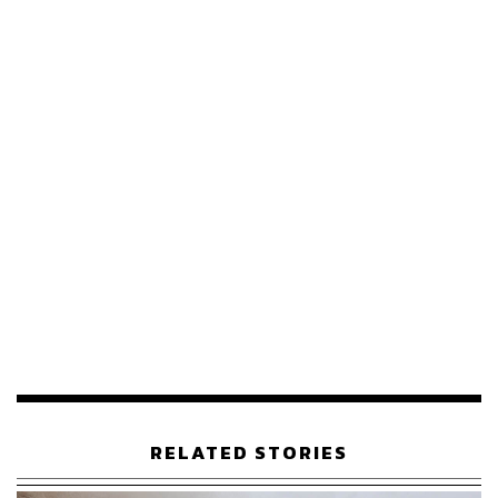
ในการสนทนาพิเศษกับ
ฯพณฯ โอตากะ มาซาโตะ
เอกอัครราชทูตญี่ปุ่นประจำประเทศไทย ในรายการ THE
WORLD DIALOGUE
เราได้เห็นภาพความกังวล ความคาด
หวัง และข้อเสนอที่ชัดเจน จากพันธมิตรทางเศรษฐกิจอันดับ
หนึ่งของไทย ซึ่งอาจเป็นตัวกำหนดทิศทางการลงทุนในอีก
หลายสิบปีข้างหน้า
RELATED STORIES