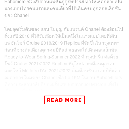
Éphémère ช่วงสัปดาห์แฟชั่นกูตูร์ที่ปารีส ทำให้เธอกลายเป็น
นางแบบไทยคนแรกและคนเดียวที่ได้เดินครบทุกคอลเล็กชัน
ของ Chanel
โดยจุดเริ่มต้นของ แจน ใบบุญ กับแบรนด์ Chanel ต้องย้อนไป
ตั้งแต่ปี 2018 ที่ได้รับเลือกให้เป็นหนึ่งในนางแบบไทยที่เดิน
แฟชั่นโชว์ Cruise 2018/2019 Replica ที่จัดขึ้นในกรุงเทพฯ
ก่อนที่ช่วงต้นเดือนตุลาคมปีที่แล้วเธอจะได้เดินคอลเล็กชัน
Ready-to-Wear Spring/Summer 2022 ที่กรุงปารีส ต่อด้วย
โชว์ Cruise 2021/2022 Replica ที่ดูไบปลายเดือนตุลาคม
และโชว์ Métiers d’Art 2021/2022 ต้นเดือนธันวาคมปีที่แล้ว
ณ อาคารใหม่ของ Chanel ชื่อ Le 19M ในย่าน Aubervilliers
ที่ทางประธานาธิบดีของฝรั่งเศส Emmanuel Macron เพิ่งไป
เยี่ยมชมเมื่อสัปดาห์ก่อน
READ MORE
การที่นางแบบเอเชียคนหนึ่งอย่าง แจน ใบบุญ จะได้เดินโชว์
ครบทุกคอลเล็กชันของ Chanel ถือว่าไม่ใช่เป็นเรื่องง่าย
เพราะทางแบรนด์นิยมการใช้นางแบบเซ็ตเดิมอยู่เป็นประจำ
แต่ละซีซัน โดยก่อนหน้านี้ในวิดีโอซีรีส์ Fashion Unfold ของ