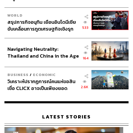
WORLD
สรุปภารกิจอนุทิน เยือนอินโดนีเซีย
533
ขับเคลื่อนการทูตเศรษฐกิจเชิงรุก
ประกาศหุ้นส่วนยุทธศาสตร์ไทย –
อินโดนีเซีย
Navigating Neutrality:
Thailand and China in the Age
164
of a New Global Order
BUSINESS
/
ECONOMIC
วิเคราะห์ปรากฏการณ์คนแห่ขอสิน
2.6K
เชื่อ CLICX อาจเป็นเพียงยอด
ภูเขาน้ำแข็ง ของปัญหาหนี้ครัว
เรือนไทยที่ถูกซุกไว้
LATEST STORIES