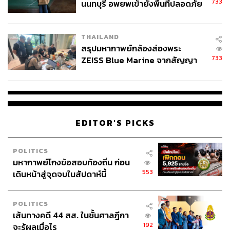
733
นนทบุรี อพยพเข้ายังพื้นที่ปลอดภัย
ชั่วคราว หลังเหตุใช้อาวุธปืนภายใน
โรงเรียนคลี่คลาย
THAILAND
สรุปมหากาพย์กล้องส่องพระ
733
ZEISS Blue Marine จากสัญญา
ผลิต 8.3 ล้าน สู่ข้อพิพาท ‘มา
เวลล์ฯ’ ฟ้อง ‘โทน บางแค’ ผิดนัด
จ่ายหนี้-แอบระบุแบรนด์
EDITOR'S PICKS
POLITICS
มหากาพย์โกงข้อสอบท้องถิ่น ก่อน
553
เดินหน้าสู่จุดจบในสัปดาห์นี้
POLITICS
เส้นทางคดี 44 สส. ในชั้นศาลฎีกา
192
จะรู้ผลเมื่อไร