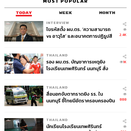
MOST POPULAR
TODAY
WEEK
MONTH
INTERVIEW
ไขรหัสตั้ง ผบ.ตร. ‘ความสามารถ
2.4K
vs อาวุโส’ และอนาคตการปฏิรูปสี
กากี กับ พล.ต.อ. เอก อังสนานนท์
THAILAND
รอง ผบ.ตร. บัญชาการเหตุยิง
1K
โรงเรียนเทพศิรินทร์ นนทบุรี สั่ง
ค้นหา 2 รอบยืนยันไร้คนติดค้าง พบ
ศพปู่-ย่าที่บ้านพักผู้ก่อเหตุ
THAILAND
สื่อนอกจับตากราดยิง รร. ใน
888
นนทบุรี ชี้ไทยมีอัตราครอบครองปืน
สูงในระดับต้นของภูมิภาค
THAILAND
นักเรียนโรงเรียนเทพศิรินทร์