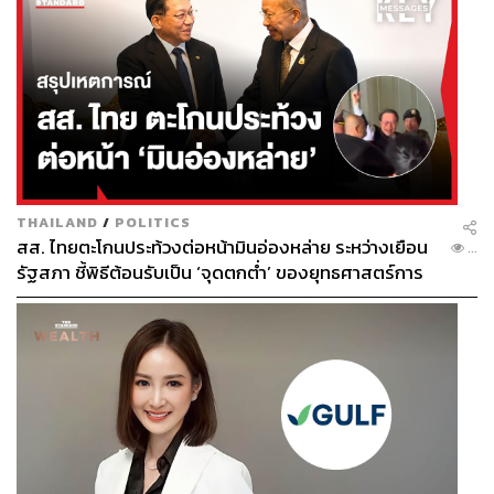
THAILAND
/
POLITICS
สส. ไทยตะโกนประท้วงต่อหน้ามินอ่องหล่าย ระหว่างเยือน
...
รัฐสภา ชี้พิธีต้อนรับเป็น ‘จุดตกต่ำ’ ของยุทธศาสตร์การ
ทูตไทย