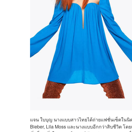
แจน ใบบุญ นางแบบสาวไทยได้ถ่ายแฟชั่นเซ็ตในนิต
Bieber, Lila Moss และนางแบบอีกกว่าสิบชีวิต โดยแ