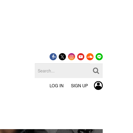
LOG IN
SIGN UP