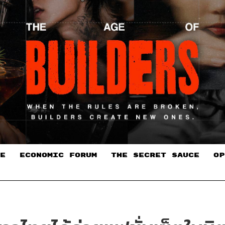
E
ECONOMIC FORUM
THE SECRET SAUCE​
OP