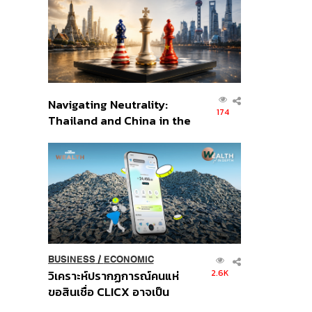
อินโดนีเซีย
Navigating Neutrality:
174
Thailand and China in the
Age of a New Global
Order
BUSINESS
/
ECONOMIC
2.6K
วิเคราะห์ปรากฏการณ์คนแห่
ขอสินเชื่อ CLICX อาจเป็น
เพียงยอดภูเขาน้ำแข็ง ของ