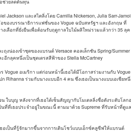
่อช่วยลดต้นทุน
el Jackson และสไตลิ่งโดย Camilla Nickerson, Julia Sarr-Jamoi
มมือของบรรณาธิการแฟชั่นของ Vogue ฉบับสหรัฐฯ และอังกฤษ ที่
งเลือกที่ยั่งยืนเพื่อต้อนรับฤดูกาลใบไม้ผลิใหม่รวมแล้วกว่า 35 ลุ
ละถุงน่องเข้าชุดของแบรนด์ Versace คอลเล็กชัน Spring/Summer
อีกลุคหนึ่งเป็นชุดเดรสสีฟ้าของ Stella McCartney
ยสาร Vogue อเมริกา แต่ก่อนหน้านี้เธอได้มีโอกาสร่วมงานกับ Vogue
 Rihanna ร่วมกับนางแบบอีก 4 คน ซึ่งเธอเป็นนางแบบเอเชียหนึ่
แจน
ใบบุญ หลังจากที่เธอได้เซ็นสัญญากับโมเดลลิ่งชื่อดังระดับโลกอ
ี่ที่เธอประจำอยู่ในขณะนี้ ตามมาด้วย ​Supreme ที่รับหน้าที่ดูแ
อเป็นที่รู้จักมากขึ้นจากการเดินโชว์แบบเอ็กซ์คลูซีฟให้แบรนด์