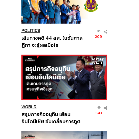
POLITICS
209
เส้นทางคดี 44 สส. ในชั้นศาล
ฎีกา จะรู้ผลเมื่อไร
WORLD
543
สรุปภารกิจอนุทิน เยือน
อินโดนีเซีย ขับเคลื่อนการทูต
เศรษฐกิจเชิงรุก ประกาศหุ้น
ส่วนยุทธศาสตร์ไทย –