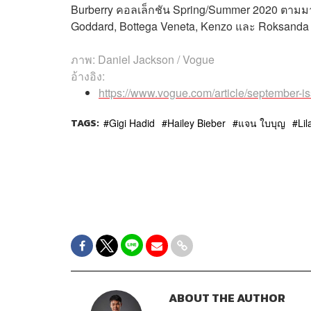
Burberry คอลเล็กชัน Spring/Summer 2020 ตามมา
Goddard, Bottega Veneta, Kenzo และ Roksanda
ภาพ: Daniel Jackson / Vogue
อ้างอิง:
https://www.vogue.com/article/september-i
TAGS:
Gigi Hadid
Hailey Bieber
แจน ใบบุญ
Li
ABOUT THE AUTHOR