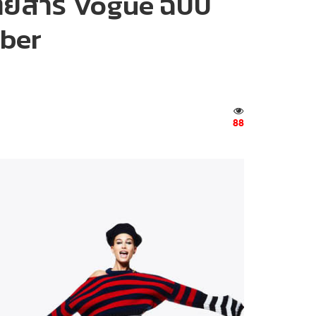
ิตยสาร Vogue ฉบับ
eber
88