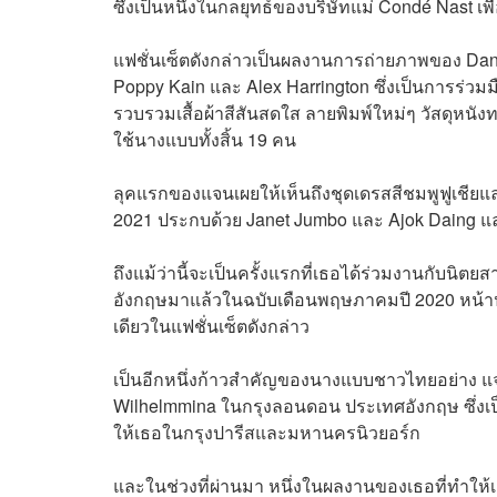
ซึ่งเป็นหนึ่งในกลยุทธ์ของบริษัทแม่
Condé Nast
เพื
แฟชั่นเซ็ตดังกล่าวเป็นผลงานการถ่ายภาพของ Dani
Poppy Kain และ Alex Harrington ซึ่งเป็นการร่ว
รวบรวมเสื้อผ้าสีสันสดใส ลายพิมพ์ใหม่ๆ วัสดุหนังทา
ใช้นางแบบทั้งสิ้น 19 คน
ลุคแรกของแจนเผยให้เห็นถึงชุดเดรสสีชมพูฟูเชียแ
2021 ประกบด้วย
Janet Jumbo และ Ajok Daing และ
ถึงแม้ว่านี้จะเป็นครั้งแรกที่เธอได้ร่วมงานกับนิต
อังกฤษมาแล้วในฉบับเดือนพฤษภาคมปี 2020 หน้าปก
เดียวในแฟชั่นเซ็ตดังกล่าว
เป็นอีกหนึ่งก้าวสำคัญของนางแบบชาวไทยอย่าง 
Wilhelmmina ในกรุงลอนดอน ประเทศอังกฤษ ซึ่งเป็นท
ให้เธอในกรุงปารีสและมหานครนิวยอร์ก
และในช่วงที่ผ่านมา หนึ่งในผลงานของเธอที่ทำให้เธ