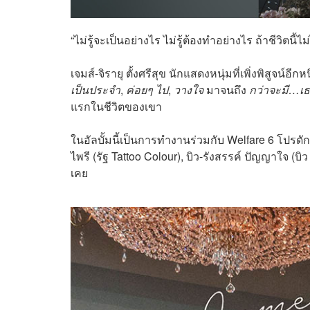
“ไม่รู้จะเป็นอย่างไร ไม่รู้ต้องทำอย่างไร ถ้าชีวิตนี้ไ
เจมส์-จิรายุ ตั้งศรีสุข นักแสดงหนุ่มที่เพิ่งพิสูจน
เป็นประจำ
,
ค่อยๆ ไป
,
วางใจ
มาจนถึง
กว่าจะมี…เ
แรกในชีวิตของเขา
ในอัลบั้มนี้เป็นการทำงานร่วมกับ Welfare 6 โปรดักชั
ไพรี (รัฐ Tattoo Colour), บิว-รังสรรค์ ปัญญาใจ (บิ
เคย