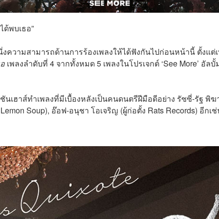
ม่ได้พบเธอ”
์อีกหนึ่งความสามารถด้านการร้องเพลงให้ได้ฟังกันไปก่อนหน้านี้ ตั้งแต่
ธอ
เพลงลำดับที่ 4 จากทั้งหมด 5 เพลงในโปรเจกต์ ‘See More’ อัลบั้
นเฮาส์ทำเพลงที่มีเบื้องหลังเป็นคนดนตรีฝีมือดีอย่าง รัซซี่-รัฐ พิ
ว Lemon Soup), อ๊อฟ-อนุชา โอเจริญ (ผู้ก่อตั้ง Rats Records) อีกเช