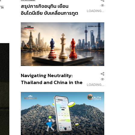
สรุปภารกิจอนุทิน เยือน
าน
LOADING...
อินโดนีเซีย ขับเคลื่อนการทูต
เศรษฐกิจเชิงรุก ประกาศหุ้น
ส่วนยุทธศาสตร์ไทย –
อินโดนีเซีย
Navigating Neutrality:
Thailand and China in the
LOADING...
Age of a New Global
Order