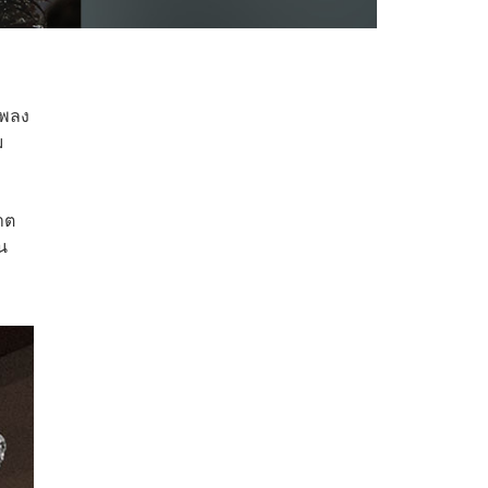
เพลง
ม
ฆาต
่น