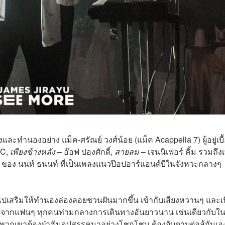
องและทำนองอย่าง แม็ค-ศรัณย์ วงศ์น้อย (แม็ค Acappella 7) ผู้อยู่เบื
TC,
เพียงข้างหลัง
– อ๊อฟ ปองศักดิ์,
สายลม
– เจนนิเฟอร์ คิ้ม รวมถึง
ของ นนท์ ธนนท์ ที่เป็นเพลงแนวป๊อปอาร์แอนด์บีในจังหวะกลางๆ
าไปเสริมให้ทำนองล่องลอยชวนฝันมากขึ้น เข้ากับเสียงหวานๆ และเน
ด้รับจากแฟนๆ ทุกคนท่ามกลางการเดินทางอันยาวนาน เช่นเดียวกับใน
ที่พวกเขาต้องฝ่าฟันอุปสรรคมาอย่างโชกโชน ต้องจับดาบต่อสู้กันเอ