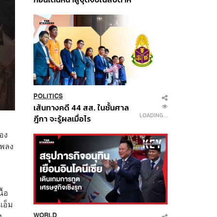
นี้
POLITICS
เส้นทางคดี 44 สส. ในชั้นศาล
LOADING...
ฎีกา จะรู้ผลเมื่อไร
้อง
เพลง
ื้อ
เอ็ม
ง
WORLD