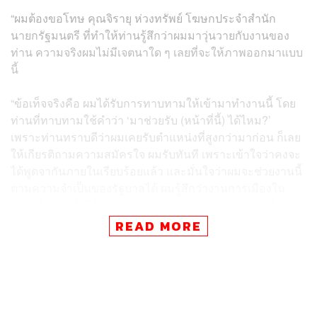
“ผมต้องขอโทษ คุณจิรายุ ห่วงทรัพย์ โฆษกประจำสำนัก
นายกรัฐมนตรี ที่ทำให้ท่านรู้สึกว่าผมมาวุ่นวายกับงานของ
ท่าน ความจริงผมไม่มีเจตนาใด ๆ เลยที่จะให้ภาพออกมาแบบ
นี้
“ข้อเท็จจริงคือ ผมได้รับการทาบทามให้เข้ามาทำงานนี้ โดย
ท่านที่ทาบทามใช้คำว่า ‘มาช่วยรับ (หน้าที่นี้) ได้ไหม?’
เพราะท่านทราบดีว่าผมเคยรับตำแหน่งที่สูงกว่ามาก่อน ก็เลย
ให้เกียรติถามความสมัครใจ ผมรับทันที เพราะเข้าใจว่าคงจะ
ได้พูดจากันภายในเรียบร้อยแล้ว และมั่นใจว่าผมจะช่วยงานนี้
ตามความจำเป็นของรัฐบาลได้ ผมรู้สึกว่างานการเมืองใน
ระยะนี้ชักช้าไม่ได้ ความขัดแย้งกำลังสูง เกิดความเข้าใจผิด
ในชาติได้มากมาย ใครก็ตามที่ทำหน้าที่นี้ต้องลงมือทำโดย
READ MORE
ไม่รอช้า
“นั่นคือเหตุผลที่ผมตอบคำถามสื่อมวลชนทุกค่ายที่ถามเข้ามา
ว่า จะเข้ารับตำแหน่งนี้หรือไม่ ส่วนสื่อทั้งหลายจะทราบจาก
แหล่งข่าวไหนนั้นผมไม่แน่ใจ เพราะผมไม่ได้บอกกล่าวกับ