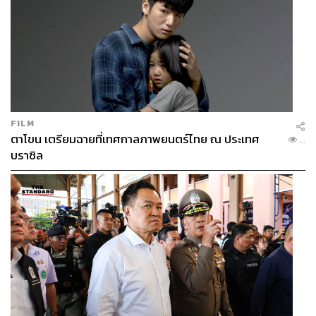
FILM
ตาโขน เตรียมฉายที่เทศกาลภาพยนตร์ไทย ณ ประเทศ
...
บราซิล