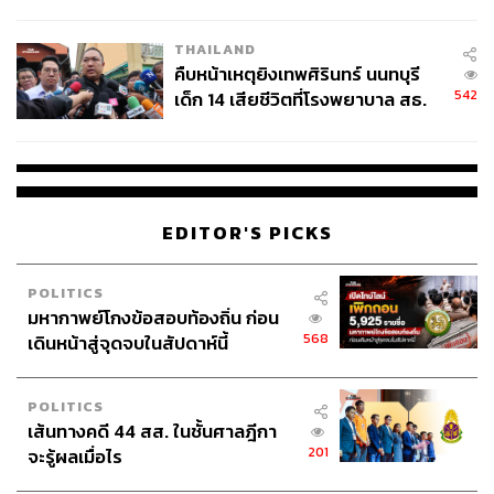
สอบปมขโมยปืนปู่ก่อเหตุ
THAILAND
คืบหน้าเหตุยิงเทพศิรินทร์ นนทบุรี
542
เด็ก 14 เสียชีวิตที่โรงพยาบาล สธ.
ยืนยันครูเสียชีวิต 5 ราย เจ็บ 22
ราย
EDITOR'S PICKS
POLITICS
มหากาพย์โกงข้อสอบท้องถิ่น ก่อน
568
เดินหน้าสู่จุดจบในสัปดาห์นี้
POLITICS
เส้นทางคดี 44 สส. ในชั้นศาลฎีกา
201
จะรู้ผลเมื่อไร