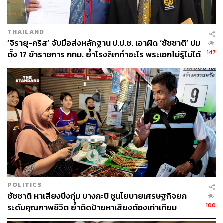
THAILAND
‘จิรายุ-คริส’ จับมือส่งหลักฐาน ป.ป.ช. เอาผิด ‘ชัชชาติ’ ปม
147
ตั้ง 17 ข้าราชการ กทม. ย้ำโรงลิเกทำอะไร พระเอกไม่รู้ไม่ได้
POLITICS
ชัชชาติ หาเสียงบึงกุ่ม บางกะปิ ชูนโยบายเศรษฐกิจยก
100
ระดับคุณภาพชีวิต ย้ำติดป้ายหาเสียงต้องเท่าเทียม