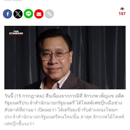
157
วันนี้ (15 กรกฎาคม) สืบเนื่องจากกรณีที่ จักรภพ เพ็ญแข อดีต
รัฐมนตรีประจำสำนักนายกรัฐมนตรี ได้โพสต์เฟซบุ๊กเมื่อช่วง
สัปดาห์ที่ผ่านมา เปิดเผยว่า ได้เตรียมเข้ารับตำแหน่งโฆษก
ประจำสำนักนายกรัฐมนตรีคนใหม่นั้น ล่าสุด จักรภพได้โพสต์
เฟซบุ๊กชี้แจงว่า