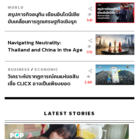
WORLD
สรุปภารกิจอนุทิน เยือนอินโดนีเซีย
541
ขับเคลื่อนการทูตเศรษฐกิจเชิงรุก
ประกาศหุ้นส่วนยุทธศาสตร์ไทย –
อินโดนีเซีย
Navigating Neutrality:
Thailand and China in the Age
170
of a New Global Order
BUSINESS
/
ECONOMIC
วิเคราะห์ปรากฏการณ์คนแห่ขอสิน
2.6K
เชื่อ CLICX อาจเป็นเพียงยอด
ภูเขาน้ำแข็ง ของปัญหาหนี้ครัว
เรือนไทยที่ถูกซุกไว้
LATEST STORIES