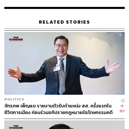
TAGS:
จิรายุ ห่วงทรัพย์
จักรภพ เพ็ญแข
RELATED STORIES
157
ABOUT THE AUTHOR
THE STANDARD TEAM
POLITICS
กองบรรณาธิการ THE STANDARD
จักรภพ เพ็ญแข รายงานตัวรับตำแหน่ง สส. ครั้งแรกใน
157
ชีวิตการเมือง ก่อนร่วมอภิปรายกฎหมายนิรโทษกรรมคดี
การเมือง