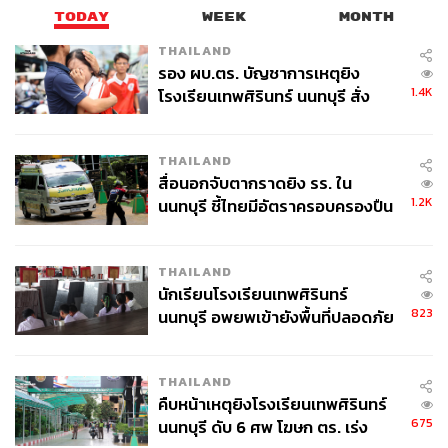
TODAY
WEEK
MONTH
THAILAND
รอง ผบ.ตร. บัญชาการเหตุยิง
1.4K
โรงเรียนเทพศิรินทร์ นนทบุรี สั่ง
ค้นหา 2 รอบยืนยันไร้คนติดค้าง พบ
ศพปู่-ย่าที่บ้านพักผู้ก่อเหตุ
THAILAND
สื่อนอกจับตากราดยิง รร. ใน
1.2K
นนทบุรี ชี้ไทยมีอัตราครอบครองปืน
สูงในระดับต้นของภูมิภาค
THAILAND
นักเรียนโรงเรียนเทพศิรินทร์
823
นนทบุรี อพยพเข้ายังพื้นที่ปลอดภัย
ชั่วคราว หลังเหตุใช้อาวุธปืนภายใน
โรงเรียนคลี่คลาย
THAILAND
คืบหน้าเหตุยิงโรงเรียนเทพศิรินทร์
675
นนทบุรี ดับ 6 ศพ โฆษก ตร. เร่ง