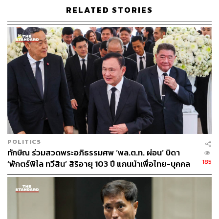
กรุงเทพมหานคร
พรรคพลังประชารัฐ
RELATED STORIES
148
ABOUT THE AUTHOR
POLITICS
THE STANDARD TEAM
ทักษิณ ร่วมสวดพระอภิธรรมศพ ‘พล.ต.ท. ผ่อน’ บิดา
กองบรรณาธิการ THE STANDARD
185
‘พักตร์พิไล ทวีสิน’ สิริอายุ 103 ปี แกนนำเพื่อไทย-บุคคล
หลากวงการร่วมอาลัย