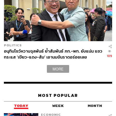
POLITICS
อนุทินโชว์หวานจุลพันธ์ ย้ำสัมพันธ์ ภท.-พท. ยังแน่น แซว
109
กระแส ‘เขียว-แดง-ส้ม’ เอานมข้นราดอร่อยเลย
MORE
MOST POPULAR
TODAY
WEEK
MONTH
ECONOMIC