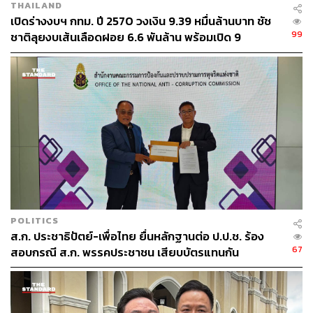
THAILAND
เปิดร่างงบฯ กทม. ปี 2570 วงเงิน 9.39 หมื่นล้านบาท ชัช
99
ชาติลุยงบเส้นเลือดฝอย 6.6 พันล้าน พร้อมเปิด 9
ยุทธศาสตร์พัฒนาเมือง
POLITICS
ส.ก. ประชาธิปัตย์-เพื่อไทย ยื่นหลักฐานต่อ ป.ป.ช. ร้อง
67
สอบกรณี ส.ก. พรรคประชาชน เสียบบัตรแทนกัน