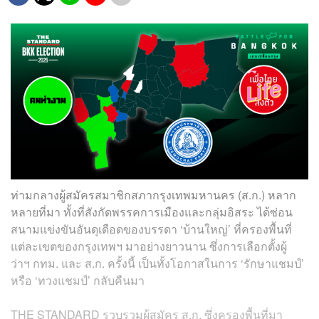
ท่ามกลางผู้สมัครสมาชิกสภากรุงเทพมหานคร (ส.ก.) หลาก
หลายที่มา ทั้งที่สังกัดพรรคการเมืองและกลุ่มอิสระ ได้ซ่อน
สนามแข่งขันอันดุเดือดของบรรดา ‘บ้านใหญ่’ ที่ครองพื้นที่
แต่ละเขตของกรุงเทพฯ มาอย่างยาวนาน ซึ่งการเลือกตั้งผู้
ว่าฯ กทม. และ ส.ก. ครั้งนี้ เป็นทั้งโอกาสในการ ‘รักษาแชมป์’
หรือ ‘ทวงแชมป์’ กลับคืนมา
THE STANDARD รวบรวมผู้สมัคร ส.ก. ซึ่งครองพื้นที่มา