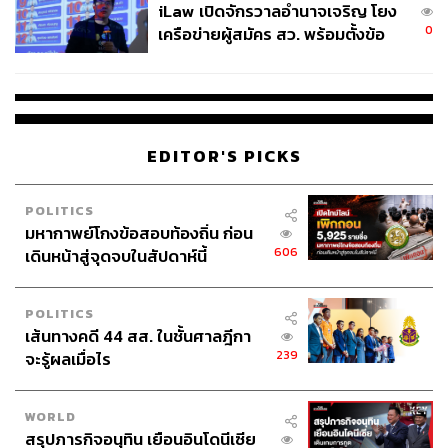
iLaw เปิดจักรวาลอำนาจเจริญ โยง
0
เครือข่ายผู้สมัคร สว. พร้อมตั้งข้อ
สังเกตลงสมัครตรงคุณสมบัติหรือ
ไม่
EDITOR'S PICKS
POLITICS
มหากาพย์โกงข้อสอบท้องถิ่น ก่อน
606
เดินหน้าสู่จุดจบในสัปดาห์นี้
POLITICS
เส้นทางคดี 44 สส. ในชั้นศาลฎีกา
239
จะรู้ผลเมื่อไร
WORLD
สรุปภารกิจอนุทิน เยือนอินโดนีเซีย