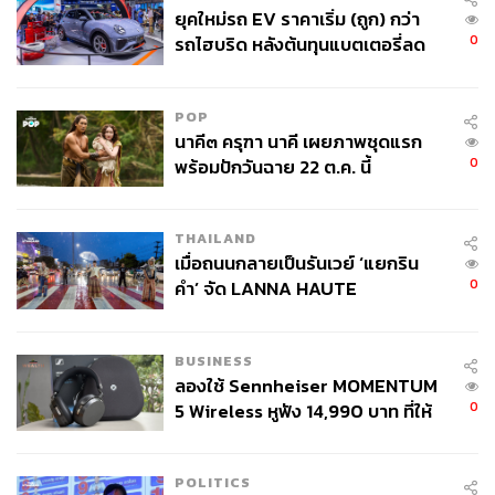
ยุคใหม่รถ EV ราคาเริ่ม (ถูก) กว่า
0
รถไฮบริด หลังต้นทุนแบตเตอรี่ลด
ลง - จีนแห่บุกตลาดเกิดใหม่
POP
นาคี๓ ครุฑา นาคี เผยภาพชุดแรก
0
พร้อมปักวันฉาย 22 ต.ค. นี้
THAILAND
เมื่อถนนกลายเป็นรันเวย์ ‘แยกริน
0
คำ’ จัด LANNA HAUTE
COUTURE กลางสายฝน
BUSINESS
ลองใช้ Sennheiser MOMENTUM
0
5 Wireless หูฟัง 14,990 บาท ที่ให้
ผู้ใช้ถอดเปลี่ยนแบตเองได้ ก่อนกฎ
EU บังคับปีหน้า
POLITICS