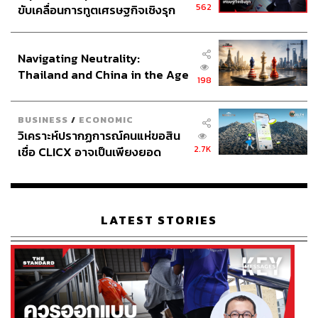
562
ขับเคลื่อนการทูตเศรษฐกิจเชิงรุก
ประกาศหุ้นส่วนยุทธศาสตร์ไทย –
อินโดนีเซีย
Navigating Neutrality:
Thailand and China in the Age
198
of a New Global Order
BUSINESS
/
ECONOMIC
วิเคราะห์ปรากฏการณ์คนแห่ขอสิน
2.7K
เชื่อ CLICX อาจเป็นเพียงยอด
ภูเขาน้ำแข็ง ของปัญหาหนี้ครัว
เรือนไทยที่ถูกซุกไว้
LATEST STORIES