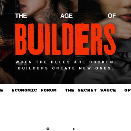
E
ECONOMIC FORUM
THE SECRET SAUCE​
OP