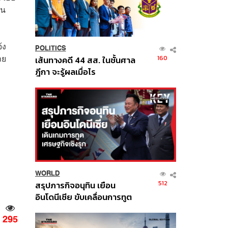
ใน
้ง
POLITICS
าย
160
เส้นทางคดี 44 สส. ในชั้นศาล
ฎีกา จะรู้ผลเมื่อไร
WORLD
512
สรุปภารกิจอนุทิน เยือน
อินโดนีเซีย ขับเคลื่อนการทูต
เศรษฐกิจเชิงรุก ประกาศหุ้น
295
ส่วนยุทธศาสตร์ไทย –