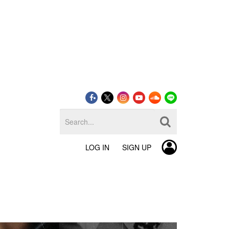
LOG IN
SIGN UP