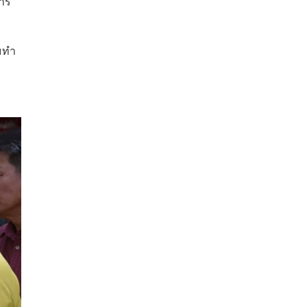
าร
อมทำ