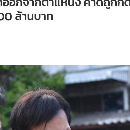
าฯ ลาออกจากตำแหน่ง คาดถู
00 ล้านบาท