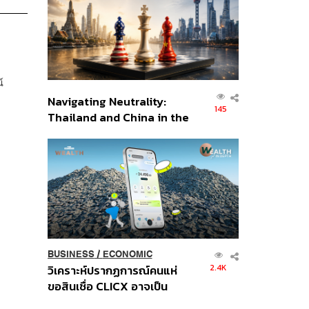
อินโดนีเซีย
์
Navigating Neutrality:
145
Thailand and China in the
Age of a New Global
Order
BUSINESS
/
ECONOMIC
2.4K
วิเคราะห์ปรากฏการณ์คนแห่
ขอสินเชื่อ CLICX อาจเป็น
เพียงยอดภูเขาน้ำแข็ง ของ