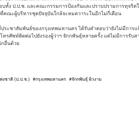
สอบทั้ง ป.ป.ช. และคณะกรรมการป้องกันและปราบปรามการทุจริต
ี่คณะผู้บริหารชุดปัจจุบันใกล้จะหมดวาระในอีกไม่กี่เดือน
ที่ประชาสัมพันธ์ของกรุงเทพมหานคร ได้รับคำตอบว่ายังไม่มีการแจ
มโทรศัพท์ติดต่อไปยังรองผู้ว่าฯ จักกพันธ์ุหลายครั้ง แต่ไม่มีการรับส
กอื่นด้วย
งชาติ (ป.ป.ช.)
กรุงเทพมหานคร
จักกพันธุ์ ผิวงาม