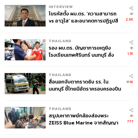
INTERVIEW
ไขรหัสตั้ง ผบ.ตร. ‘ความสามารถ
2.5K
vs อาวุโส’ และอนาคตการปฏิรูปสี
กากี กับ พล.ต.อ. เอก อังสนานนท์
THAILAND
รอง ผบ.ตร. บัญชาการเหตุยิง
1.1K
โรงเรียนเทพศิรินทร์ นนทบุรี สั่ง
ค้นหา 2 รอบยืนยันไร้คนติดค้าง พบ
ศพปู่-ย่าที่บ้านพักผู้ก่อเหตุ
THAILAND
สื่อนอกจับตากราดยิง รร. ใน
1K
นนทบุรี ชี้ไทยมีอัตราครอบครองปืน
สูงในระดับต้นของภูมิภาค
THAILAND
สรุปมหากาพย์กล้องส่องพระ
777
ZEISS Blue Marine จากสัญญา
ผลิต 8.3 ล้าน สู่ข้อพิพาท ‘มา
เวลล์ฯ’ ฟ้อง ‘โทน บางแค’ ผิดนัด