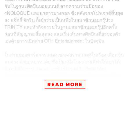
กันในฐานะศิลปินบอยแบนด์ จากความร่วมมือของ
4NOLOGUE และนาดาวบางกอก ซึ่งหลังจากโปรเจกต์สิ้นสุด
ลง แจ๊คกี้ จักริน ก็เข้าร่วมเป็นหนึ่งในสมาชิกบอยกรุ๊ปวง
TRINITY และทำกิจกรรมในฐานะสมาชิกบอยกรุ๊ปอีกครั้ง
ก่อนที่สัญญาจะสิ้นสุดลง และเริ่มเส้นทางศิลปินเดี่ยวของตัว
เองด้วยการเปิดค่าย OTH Entertainment ในปัจจุบัน
ในส่วนของพาร์ตการแสดงเขาเคยร่วมแสดงในเรื่อง เลือดข้น
คนจาง ด้วยบทบาท เต้ย ซึ่งเป็นหนึ่งในผลงานที่ทำให้เขาได้
พิสูจน์ฝีมือการแสดงอย่างเข้มข้น รวมถึง Great Men
Academy สุภาพบุรุษสุดที่เลิฟ ในบทบาท เม่น นอกจากนี้เขา
ยังมีผลงานภาพยนตร์เรื่อง พนอ ในบทบาท เปี๊ยก อีกทั้งกำลัง
READ MORE
จะมีผลงานการแสดงเรื่อง บ้านซ่อนศพ เร็วๆ นี้ ทาง
TrueVusions NOW
สำหรับ OTH Entertainment ค่ายของเจ้าตัวนั้น จะยุติบทบาท
ในพาร์ตของ Artist Management และ แจ๊คกี้ จักริน จะเข้า
ร่วมเป็นนักแสดงภายใต้สังกัด GMMTV ซึ่งจะเข้ามารับหน้าที่