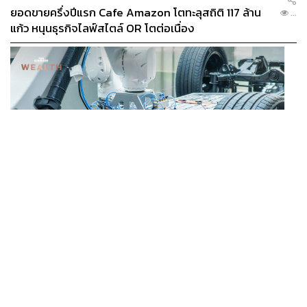
ยอดขายครึ่งปีแรก Cafe Amazon โตทะลุสถิติ 117 ล้าน
...
แก้ว หนุนธุรกิจไลฟ์สไตล์ OR โตต่อเนื่อง
BUSINESS
/
ECONOMIC
‘เอกนิติ’ เล็งงัดมาตรการใหม่ ลดภาษีสรรพสามิต หวังดึง
...
ผู้ผลิต EV มาตั้งโรงงานในไทย