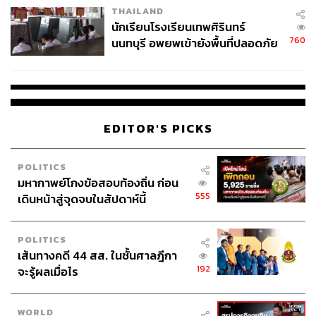
THAILAND
จ่ายหนี้-แอบระบุแบรนด์
นักเรียนโรงเรียนเทพศิรินทร์
760
นนทบุรี อพยพเข้ายังพื้นที่ปลอดภัย
ชั่วคราว หลังเหตุใช้อาวุธปืนภายใน
โรงเรียนคลี่คลาย
EDITOR'S PICKS
POLITICS
มหากาพย์โกงข้อสอบท้องถิ่น ก่อน
555
เดินหน้าสู่จุดจบในสัปดาห์นี้
POLITICS
เส้นทางคดี 44 สส. ในชั้นศาลฎีกา
192
จะรู้ผลเมื่อไร
WORLD