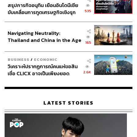
สรุปภารกิจอนุทิน เยือนอินโดนีเซีย
535
ขับเคลื่อนการทูตเศรษฐกิจเชิงรุก
ประกาศหุ้นส่วนยุทธศาสตร์ไทย –
อินโดนีเซีย
Navigating Neutrality:
Thailand and China in the Age
165
of a New Global Order
BUSINESS
/
ECONOMIC
วิเคราะห์ปรากฏการณ์คนแห่ขอสิน
2.6K
เชื่อ CLICX อาจเป็นเพียงยอด
ภูเขาน้ำแข็ง ของปัญหาหนี้ครัว
เรือนไทยที่ถูกซุกไว้
LATEST STORIES