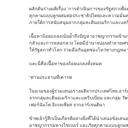
ผลักดันร่างมติเรื่อง ‘การดำเนินการของรัฐสภาเ
คุกคามแบบลูกผสมต่อประชาธิปไตยและความมั่นคงขอ
ภายใต้การสนับสนุนจากกลุ่มละตินอเมริกาและแคริ
เนื้อหาถ้อยแถลงเน้นย้ำถึงปัญหาอาชญากรรมข้ามชาต
กลัวและการหลอกลวง โดยมีอำนาจบ่อนทำลายเศรษฐกิ
ให้รัฐสภาทั่วโลก ร่วมมือกันอุดช่องโหว่ทางกฎหมาย
และนี่คือเนื้อหาของถ้อยแถลงทั้งหมด
“ท่านประธานที่เคารพ
ในนามของผู้ร่วมเสนอร่างมติจากประเทศไทย อาร์เ
จากกลุ่มละตินอเมริกาและแคริบเบียน และกลุ่ม Twe
เฟอร์นันโด อิเกลเซียส จากอาร์เจนตินา
ข้าพเจ้ารู้สึกเป็นเกียรติอย่างยิ่งที่ได้นำเสนอข้
อาชญากรรมทางไซเบอร์ และภัยคุกคามแบบลูกผสม