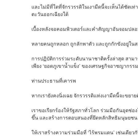
และไม่มีที่ใดที่จักรวรรดิในเงามืดนี้จะเห็นได้ช
ตะวันออกเฉียงใต้
เบื้องหลังจอคอมพิวเตอร์และคำสัญญาอันจอมปลอ
หลายคนถูกหลอก ถูกลักพาตัว และถูกกักขังอยู่ในสภา
การปฏิบัติการร่วมระดับนานาชาติครั้งล่าสุด สามาร
เพียง ‘ยอดภูเขาน้ำแข็ง’ ของเศรษฐกิจอาชญากรรมข
ท่านประธานที่เคารพ
หากเรายังคงนิ่งเฉย จักรวรรดิแห่งเงามืดนี้จะขย
เราขอเรียกร้องให้รัฐสภาทั่วโลก ร่วมมือกันอุดช่
ขึ้น และสร้างการตอบสนองที่ยึดหลักสิทธิมนุษยชน 
ให้เราสร้างความร่วมมือที่ ‘ไร้พรมแดน’ เช่นเดีย