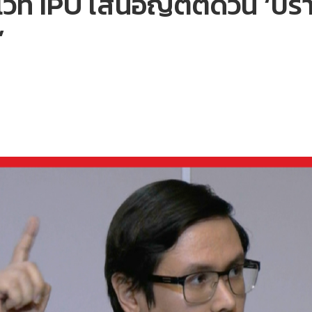
วที IPU เสนอญัตติด่วน ‘ป
’