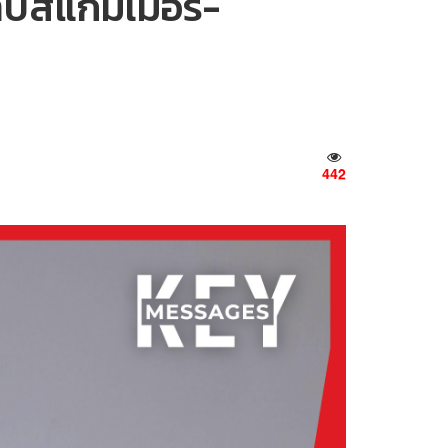
ราบสแกมเมอร์-
442