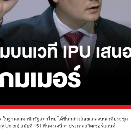
ชน ในฐานะสมาชิกรัฐสภาไทย ได้ขึ้นกล่าวถ้อยแถลงบนเวทีประชุม
y Union) สมัยที่ 151 ที่นครเจนีวา ประเทศสวิตเซอร์แลนด์