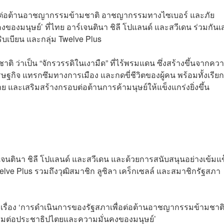
พื่อต่อต้านอาชญากรรมข้ามชาติ อาชญากรรมทางไซเบอร์ และภัย
งมนุษย์’ ที่ไทย อาร์เจนตินา ชิลี โปแลนด์ และสวีเดน ร่วมกัน
บเบียน และกลุ่ม Twelve Plus
ิ ว่าเป็น “จักรวรรดิในเงามืด” ที่ไร้พรมแดน ซึ่งสร้างขึ้นจากคว
จ แทรกซึมทางการเมือง และกดขี่ชีวิตของผู้คน พร้อมทั้งเรียก
 และเสริมสร้างกรอบต่อต้านการค้ามนุษย์ให้แข็งแกร่งยิ่งขึ้น
จนตินา ชิลี โปแลนด์ และสวีเดน และด้วยการสนับสนุนอย่างเข้มแข
lve Plus รวมถึงวุฒิสมาชิก ลูซิลา เคร็กเซลล์ และสมาชิกรัฐสภา
อเสนอเรื่อง ‘การดำเนินการของรัฐสภาเพื่อต่อต้านอาชญากรรมข้ามชาต
ต่อประชาธิปไตยและความมั่นคงของมนุษย์’