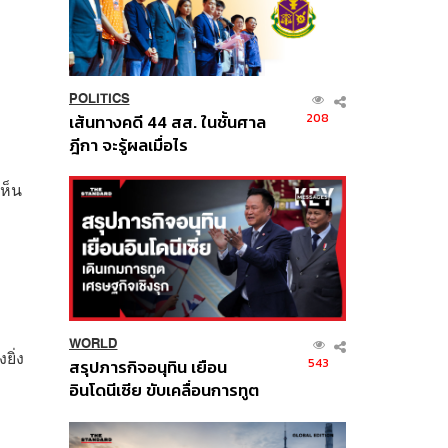
POLITICS
208
เส้นทางคดี 44 สส. ในชั้นศาล
ฎีกา จะรู้ผลเมื่อไร
เห็น
WORLD
ยิ่ง
543
สรุปภารกิจอนุทิน เยือน
อินโดนีเซีย ขับเคลื่อนการทูต
เศรษฐกิจเชิงรุก ประกาศหุ้น
ส่วนยุทธศาสตร์ไทย –