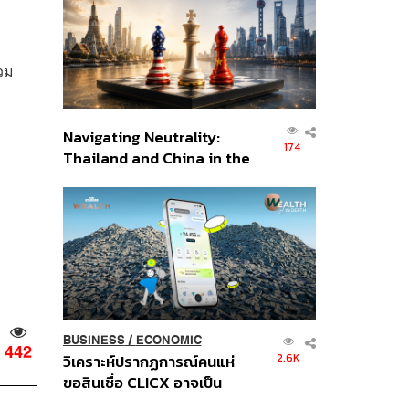
อินโดนีเซีย
วม
Navigating Neutrality:
174
Thailand and China in the
Age of a New Global
Order
BUSINESS
/
ECONOMIC
442
2.6K
วิเคราะห์ปรากฏการณ์คนแห่
ขอสินเชื่อ CLICX อาจเป็น
เพียงยอดภูเขาน้ำแข็ง ของ