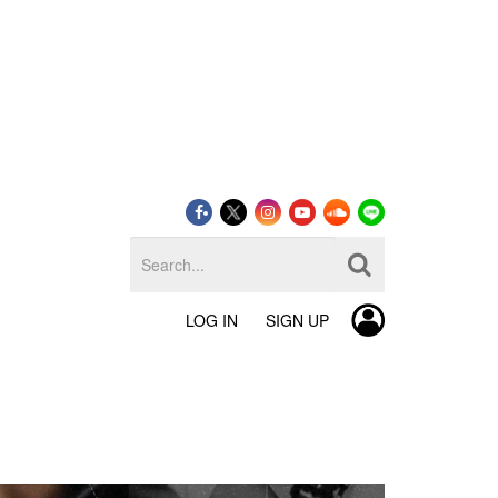
LOG IN
SIGN UP