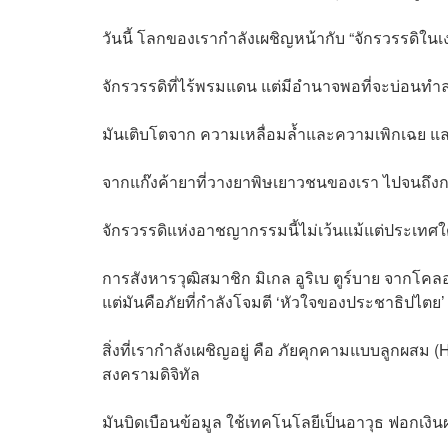
วันนี้ โลกของเรากำลังเผชิญหน้ากับ “จักรวรรดิใ
จักรวรรดิที่ไร้พรมแดน แต่มีอำนาจพอที่จะบ่อนทำ
มันเติบโตจาก ความเหลื่อมล้ำและความเพิกเฉย แล
จากแก๊งค้ายาที่วางยาพิษเยาวชนของเรา ไปจนถึงการ
จักรวรรดิแห่งอาชญากรรมนี้ไม่เว้นแม้แต่ประเท
การสังหารวุฒิสมาชิก มิเกล อูริเบ ตูร์บาย จากโคลอ
แต่มันคือภัยที่กำลังโจมตี ‘หัวใจของประชาธิปไตย
สิ่งที่เรากำลังเผชิญอยู่ คือ ภัยคุกคามแบบลูกผส
สงครามดิจิทัล
มันบิดเบือนข้อมูล ใช้เทคโนโลยีเป็นอาวุธ ฟอก