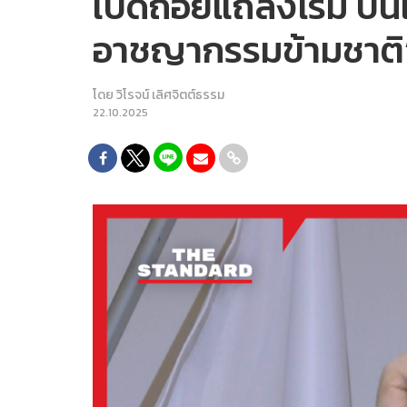
เปิดถ้อยแถลงโรม บนเ
อาชญากรรมข้ามชาติ
โดย
วิโรจน์ เลิศจิตต์ธรรม
22.10.2025