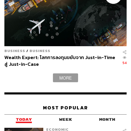
BUSINESS
/
BUSINESS
Wealth Expert: โลกการลงทุนขยับจาก Just-in-Time
54
สู่ Just-in-Case
MORE
MOST POPULAR
TODAY
WEEK
MONTH
ECONOMIC