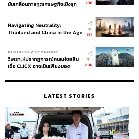
496
ขับเคลื่อนการทูตเศรษฐกิจเชิงรุก
ประกาศหุ้นส่วนยุทธศาสตร์ไทย –
อินโดนีเซีย
Navigating Neutrality:
Thailand and China in the Age
137
of a New Global Order
BUSINESS
/
ECONOMIC
วิเคราะห์ปรากฏการณ์คนแห่ขอสิน
2.3K
เชื่อ CLICX อาจเป็นเพียงยอด
ภูเขาน้ำแข็ง ของปัญหาหนี้ครัว
เรือนไทยที่ถูกซุกไว้
LATEST STORIES