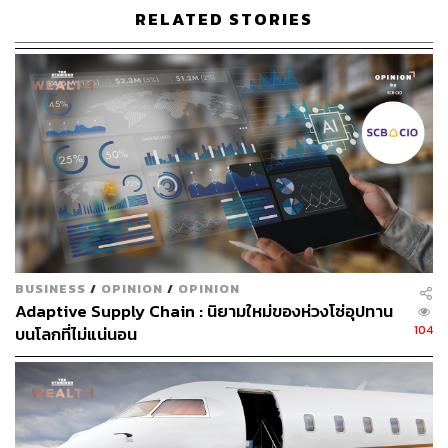
แผนการกลับมาเปิดประเทศและการทำ Travel Bubble เป็น
RELATED STORIES
สำคัญ โดยมาตรการการควบคุมนักท่องเที่ยวหลังจากนี้จะมี
แนวโน้มที่ผ่อนคลายมากขึ้น สะท้อนได้จากจำนวนวันกักตัว
นักท่องเที่ยวต่างชาติในแต่ละประเทศลดลง ประกอบกับ
มาตรการคุมเข้มตามสถานที่ท่องเที่ยว รวมไปถึงการใช้
บริการขนส่งสาธารณะมีความผ่อนคลายมากขึ้น
อย่างไรก็ตาม อุตสาหกรรมการท่องเที่ยวก็ยังคงไม่ได้ฟื้นตัว
เต็มที่ และยังมีโอกาสเติบโตได้อีกในระยะข้างหน้านี้ โดย
เฉพาะหุ้นในกลุ่มสายการบิน และโรงแรมที่ผลตอบแทนยังต่ำ
กว่าผลตอบแทนของตลาดหุ้นโลกอยู่มาก แต่ก็มีความเป็นไป
ได้ว่าในระยะยาวธุรกิจท่องเที่ยวจะกลับมาขยายตัวได้ดีกว่า
BUSINESS
/
OPINION
/
OPINION
ช่วงก่อนการระบาดของโควิด เนื่องจากหลายบริษัทเริ่มหัน
Adaptive Supply Chain : นิยามใหม่ของห่วงโซ่อุปทาน
มาปรับเปลี่ยนให้พนักงาน Work from Anywhere มากขึ้น นั่น
104
บนโลกที่ไม่แน่นอน
หมายถึงพนักงานสามารถทำงานให้กับบริษัทที่ไหนก็ได้ ซึ่ง
อาจจะเป็นการเปลี่ยนแปลงที่สำคัญของธุรกิจการท่องเที่ยว
ในอนาคต
สำหรับนักลงทุนที่สนใจลงทุนในกองทุนกลุ่มท่องเที่ยวนั้น