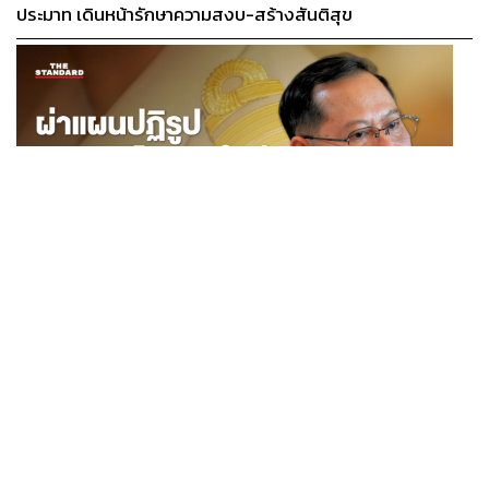
ประมาท เดินหน้ารักษาความสงบ-สร้างสันติสุข
POLITICS
ผ่าแผนปฏิรูปราชการไทยยุคใหม่ ‘รัฐจิ๋วแต่แจ๋ว’ ในแบบ
...
ปกรณ์ นิลประพันธ์