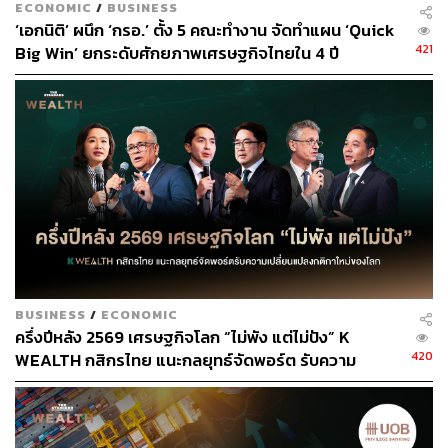
ECONOMIC
/
BUSINESS
‘เอกนิติ’ ผนึก ‘กรอ.’ ตั้ง 5 คณะทำงาน จัดทำแผน ‘Quick
421
Big Win’ ยกระดับศักยภาพเศรษฐกิจไทยใน 4 ปี
TAGS:
World Economic Forum
การลงทุน
การเงิน
การท่องเที่ยว
35
BUSINESS
/
ECONOMIC
ครึ่งปีหลัง 2569 เศรษฐกิจโลก “ไม่พัง แต่ไม่ปัง” K
ABOUT THE AUTHOR
420
WEALTH กสิกรไทย แนะกลยุทธ์จัดพอร์ต รับความ
ยุทธพล วิทยพาณิชกร
เปลี่ยนแปลงกติกาใหม่ของโลก
Executive Director, กลุ่มจัดสรรสินทรัพย์ และ
กองทุนต่างประเทศ บริษัทหลักทรัพย์จัดการ
กองทุน ไทยพาณิชย์ จำกัด