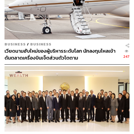
บลจ.ไทยพาณิชย์ ได้นำเสนอกองทุนประเภทนี้เพื่อเป็นอีกหนึ่ง
ทางเลือกของนักลงทุน ได้แก่ กองทุนเปิดไทยพาณิชย์ Travel
and Leisure (SCB Travel and Leisure: SCBTRAVEL) ด้วย
เงินลงทุนขั้นต่ำเพียง 1,000 บาท โดยกองทุนจะกระจายการ
ลงทุนในหลากหลายกองทุน ETF ที่เน้นลงทุนในหุ้นของธุรกิจ
ที่เกี่ยวข้องกับการท่องเที่ยวและสันทนาการทั่วโลก ประกอบ
BUSINESS
/
BUSINESS
ด้วย Booking Platform, Entertainment, Airlines, Cruises
เวียดนามฮับใหม่ของผู้บริหารระดับโลก นักลงทุนไหลเข้า
และ Hotels and Resorts หรือที่เรียกว่า
BEACH Stock
โดย
247
ดันตลาดเครื่องบินเจ็ตส่วนตัวโตตาม
กองทุนจะกระจายน้ำหนักการลงทุนในแต่ละ Sub-theme เท่า
กัน เพื่อโอกาสสร้างผลตอบแทนจากกลุ่มธุรกิจที่ได้ประโยชน์
จากการฟื้นตัวของการเปิดเมืองหลังโควิด
พิสูจน์อักษร: ลักษณ์นารา พักตร์เพียงจันทร์
สามารถติดตาม THE STANDARD WEALTH
ผ่านแอปพลิเคชันต่างๆ ที่คุณสะดวกหรือใช้งานอยู่แล้วได้เลย