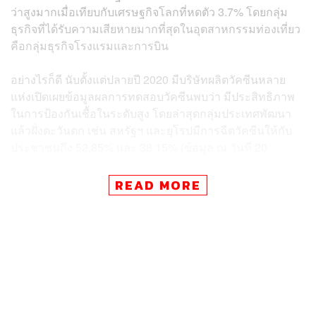
ว่าสูงมากเมื่อเทียบกับเศรษฐกิจโลกที่หดตัว 3.7% โดยกลุ่ม
ธุรกิจที่ได้รับความเสียหายมากที่สุดในอุตสาหกรรมท่องเที่ยว
คือกลุ่มธุรกิจโรงแรมและการบิน
อย่างไรก็ดี นับตั้งแต่ปลายปี 2020 มีบริษัทผลิตวัคซีนหลาย
แห่งเปิดเผยข้อมูลผลการทดสอบวัคซีนพบว่า มีประสิทธิภาพ
ในการป้องกันเชื้อในระดับสูง โดยล่าสุดกลุ่มประเทศพัฒนา
แล้วฝั่งตะวันตก เช่น สหรัฐฯ และยุโรปมีการฉีดวัคซีนให้กับ
ประชาชนถึง 52.85% และ 38.15% (ข้อมูล ณ วันที่ 20
มิถุนายน 2021) ของจำนวนประชากรทั้งหมดตามลำดับ โดย
คาดว่าสหรัฐฯ และยุโรปจะได้รับภูมิคุ้มกันหมู่ ซึ่งมากกว่า
READ MORE
60% ของประชากรในประเทศได้รับวัคซีนภายในไตรมาสที่
2-3 ของปีนี้ ส่งผลให้กลุ่มประเทศดังกล่าวเริ่มส่งสัญญาณการ
เปิดประเทศ และมีแผนการทำ Travel Bubble นำโดยสหรัฐฯ
ที่เริ่มรับนักท่องเที่ยวต่างชาติที่ได้รับวัคซีน Pfizer, Johnson
& Johnson และ Moderna ครบจำนวน 2 โดสแล้ว ขณะที่
ยุโรปจะเริ่มใช้ EU Digital COVID Certificate ตั้งแต่วันที่ 1
กรกฎาคม ซึ่งจะอนุญาตให้ประชาชนที่ได้รับการรับรอง