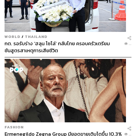
WORLD
/
THAILAND
กต. รอรับร่าง ‘ฮลุน โซโล่’ กลับไทย ครอบครัวเตรียม
...
ชันสูตรสาเหตุการเสียชีวิต
FASHION
Ermenegildo Zegna Group มียอดขายเติบโตขึ้น 10.3%
...