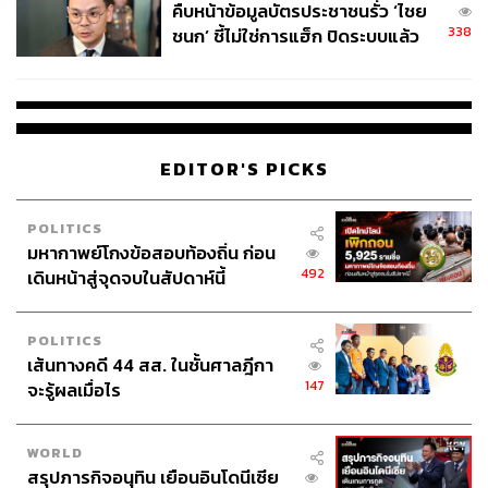
คืบหน้าข้อมูลบัตรประชาชนรั่ว ‘ไชย
338
ชนก’ ชี้ไม่ใช่การแฮ็ก ปิดระบบแล้ว
พบต้นตอจาก IP เดียว
EDITOR'S PICKS
POLITICS
มหากาพย์โกงข้อสอบท้องถิ่น ก่อน
492
เดินหน้าสู่จุดจบในสัปดาห์นี้
POLITICS
เส้นทางคดี 44 สส. ในชั้นศาลฎีกา
147
จะรู้ผลเมื่อไร
WORLD
สรุปภารกิจอนุทิน เยือนอินโดนีเซีย