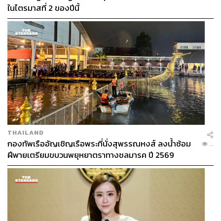
ในไตรมาสที่ 2 ของปีนี้
THAILAND
กองทัพเรืออัญเชิญเรือพระที่นั่งสุพรรณหงส์ ลงน้ำซ้อม
...
ฝีพายเตรียมขบวนพยุหยาตราทางชลมารค ปี 2569