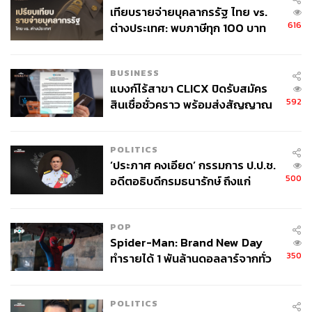
เทียบรายจ่ายบุคลากรรัฐ ไทย vs.
616
ต่างประเทศ: พบภาษีทุก 100 บาท
ของคนไทยใช้ไปกับข้าราชการเฉียด
40 บาท
BUSINESS
แบงก์ไร้สาขา CLICX ปิดรับสมัคร
592
สินเชื่อชั่วคราว พร้อมส่งสัญญาณ
เตือนกลุ่มกู้เงินผิดวัตถุประสงค์-ให้
ข้อมูลเท็จ เตรียมดำเนินคดีเด็ดขาด
POLITICS
‘ประภาศ คงเอียด’ กรรมการ ป.ป.ช.
500
อดีตอธิบดีกรมธนารักษ์ ถึงแก่
อนิจกรรม
POP
Spider-Man: Brand New Day
350
ทำรายได้ 1 พันล้านดอลลาร์จากทั่ว
โลกภายใน 6 วัน
POLITICS