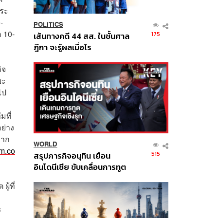
ประ
-
POLITICS
 10-
175
เส้นทางคดี 44 สส. ในชั้นศาล
ฎีกา จะรู้ผลเมื่อไร
ิจ
ยะ
ไป
มที่
ย่าง
มาก
WORLD
m.co
515
สรุปภารกิจอนุทิน เยือน
อินโดนีเซีย ขับเคลื่อนการทูต
เศรษฐกิจเชิงรุก ประกาศหุ้น
ู้ที่
ส่วนยุทธศาสตร์ไทย –
อินโดนีเซีย
ะ