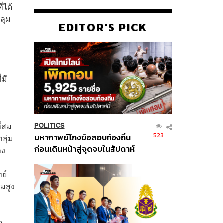
่ได้
ลุม
EDITOR'S PICK
่มี
ี่สม
POLITICS
523
มหากาพย์โกงข้อสอบท้องถิ่น
ลุ่ม
ก่อนเดินหน้าสู่จุดจบในสัปดาห์
าง
นี้
ย์
มสูง
ด