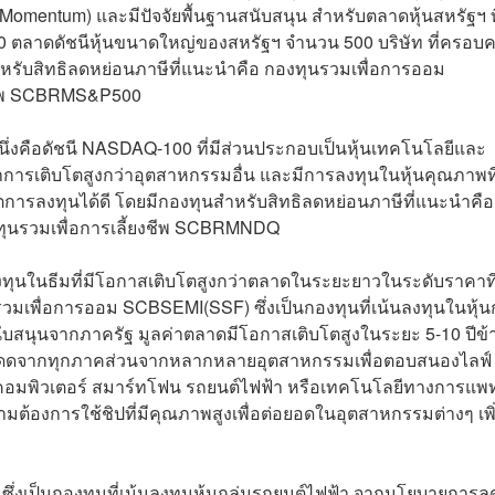
omentum) และมีปัจจัยพื้นฐานสนับสนุน สำหรับตลาดหุ้นสหรัฐฯ ที
0 ตลาดดัชนีหุ้นขนาดใหญ่ของสหรัฐฯ จำนวน 500 บริษัท ที่ครอบค
หรับสิทธิลดหย่อนภาษีที่แนะนำคือ กองทุนรวมเพื่อการออม
งชีพ SCBRMS&P500
หนึ่งคือดัชนี NASDAQ-100 ที่มีส่วนประกอบเป็นหุ้นเทคโนโลยีและ
าการเติบโตสูงกว่าอุตสาหกรรมอื่น และมีการลงทุนในหุ้นคุณภาพที
ารลงทุนได้ดี โดยมีกองทุนสำหรับสิทธิลดหย่อนภาษีที่แนะนำคือ
นรวมเพื่อการเลี้ยงชีพ SCBRMNDQ
ลงทุนในธีมที่มีโอกาสเติบโตสูงกว่าตลาดในระยะยาวในระดับราคาท
รวมเพื่อการออม SCBSEMI(SSF) ซึ่งเป็นกองทุนที่เน้นลงทุนในหุ้นก
สนับสนุนจากภาครัฐ มูลค่าตลาดมีโอกาสเติบโตสูงในระยะ 5-10 ปีข้
วกระโดดจากทุกภาคส่วนจากหลากหลายอุตสาหกรรมเพื่อตอบสนองไลฟ์
กรณ์คอมพิวเตอร์ สมาร์ทโฟน รถยนต์ไฟฟ้า หรือเทคโนโลยีทางการแพท
้องการใช้ชิปที่มีคุณภาพสูงเพื่อต่อยอดในอุตสาหกรรมต่างๆ เพิ่
่งเป็นกองทุนที่เน้นลงทุนหุ้นกลุ่มรถยนต์ไฟฟ้า จากนโยบายการล