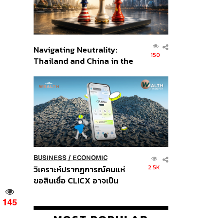
Navigating Neutrality:
150
Thailand and China in the
Age of a New Global
Order
BUSINESS
/
ECONOMIC
2.5K
วิเคราะห์ปรากฏการณ์คนแห่
ขอสินเชื่อ CLICX อาจเป็น
เพียงยอดภูเขาน้ำแข็ง ของ
145
ปัญหาหนี้ครัวเรือนไทยที่ถูกซุก
ไว้