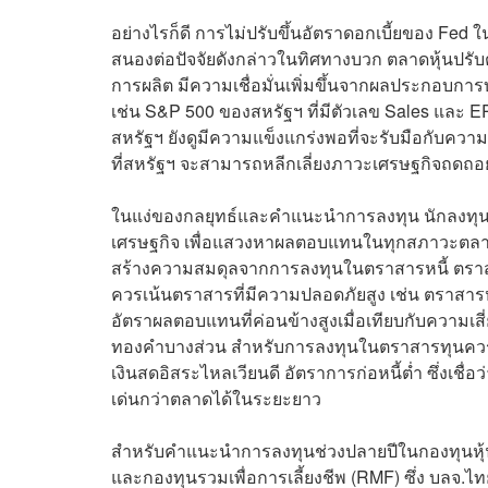
อย่างไรก็ดี การไม่ปรับขึ้นอัตราดอกเบี้ยของ Fed
สนองต่อปัจจัยดังกล่าวในทิศทางบวก ตลาดหุ้นปรับต
การผลิต มีความเชื่อมั่นเพิ่มขึ้นจากผลประกอบก
เช่น S&P 500 ของสหรัฐฯ ที่มีตัวเลข Sales และ EP
สหรัฐฯ ยังดูมีความแข็งแกร่งพอที่จะรับมือกับความ
ที่สหรัฐฯ จะสามารถหลีกเลี่ยงภาวะเศรษฐกิจถดถอย
ในแง่ของกลยุทธ์และคำแนะนำการลงทุน นักลงทุนยัง
เศรษฐกิจ เพื่อแสวงหาผลตอบแทนในทุกสภาวะตลา
สร้างความสมดุลจากการลงทุนในตราสารหนี้ ตราส
ควรเน้นตราสารที่มีความปลอดภัยสูง เช่น ตราสารหนี้
อัตราผลตอบแทนที่ค่อนข้างสูงเมื่อเทียบกับความ
ทองคำบางส่วน สำหรับการลงทุนในตราสารทุนควรให
เงินสดอิสระไหลเวียนดี อัตราการก่อหนี้ต่ำ ซึ่ง
เด่นกว่าตลาดได้ในระยะยาว
สำหรับคำแนะนำการลงทุนช่วงปลายปีในกองทุนหุ้นที
และกองทุนรวมเพื่อการเลี้ยงชีพ (RMF) ซึ่ง บลจ.ไ