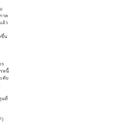
อบ
งภาค
แล้ว
ขึ้น
าร
หนี้
ระดับ
น
นที่
F)