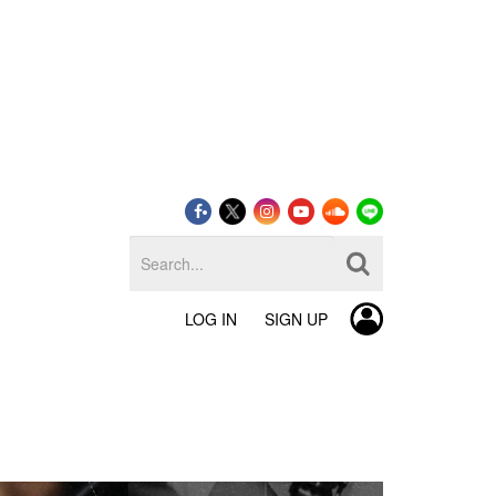
LOG IN
SIGN UP