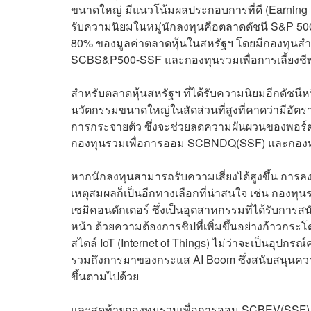
ขนาดใหญ่ มีแนวโน้มผลประกอบการที่ดี (Earning M
รับความนิยมในหมู่นักลงทุนคือตลาดดัชนี S&P 50
80% ของมูลค่าตลาดหุ้นในสหรัฐฯ โดยมีกองทุนสำ
SCBS&P500-SSF และกองทุนรวมเพื่อการเลี้ย
สำหรับตลาดหุ้นสหรัฐฯ ที่ได้รับความนิยมอีกดัชนี
นวัตกรรมขนาดใหญ่ในสัดส่วนที่สูงที่คาดว่ามีอัตร
การกระจายตัว ซึ่งจะช่วยลดความผันผวนของพอร์ตก
กองทุนรวมเพื่อการออม SCBNDQ(SSF) และกองทุ
หากนักลงทุนสามารถรับความเสี่ยงได้สูงขึ้น การ
เหตุสมผลก็เป็นอีกทางเลือกที่น่าสนใจ เช่น กองทุน
เซมิคอนดักเตอร์ ซึ่งเป็นอุตสาหกรรมที่ได้รับการ
หน้า ด้วยความต้องการชิปที่เพิ่มขึ้นอย่างก้า
สไตล์ IoT (Internet of Things) ไม่ว่าจะเป็นอุป
รวมถึงการมาของกระแส AI Boom ซึ่งสนับสนุนความต
ขึ้นตามไปด้วย
และสุดท้ายกองทุนรวมเพื่อการออม SCBEV(SSF) ซึ