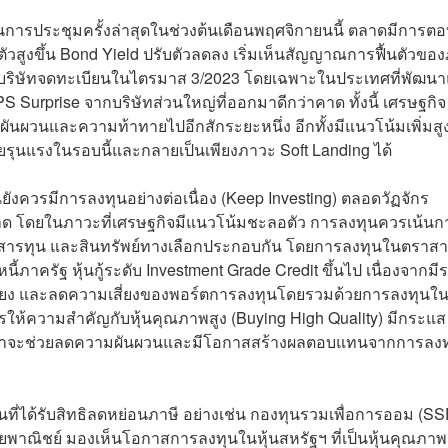
 ในการประชุมครั้งล่าสุดในช่วงต้นเดือนพฤศจิกายนนี้ ตลาดมีการต
ัวสูงขึ้น Bond Yield ปรับตัวลดลง เริ่มเห็นสัญญาณการฟื้นตัวขอ
ารบริษัทจดทะเบียนในไตรมาส 3/2023 โดยเฉพาะในประเทศที่พัฒนา
S Surprise จากบริษัทส่วนใหญ่ที่ออกมาดีกว่าคาด ทั้งนี้ เศรษฐกิจ
ผันผวนและความท้าทายไปอีกสักระยะหนึ่ง อีกทั้งมีแนวโน้มเพิ่มสูง
รุนแรงในรอบนี้และกลายเป็นเพียงภาวะ Soft Landing ได้
ควรมีการลงทุนอย่างต่อเนื่อง (Keep Investing) ตลอดวัฏจักร
ด โดยในภาวะที่เศรษฐกิจมีแนวโน้มชะลอตัว การลงทุนควรเน้นก
ารทุน และสินทรัพย์ทางเลือกประกอบกัน โดยการลงทุนในตราสาร
ภาครัฐ หุ้นกู้ระดับ Investment Grade Credit ขึ้นไป เนื่องจากมี
เสี่ยง และลดความเสี่ยงของพอร์ตการลงทุนโดยรวมด้วยการลงทุนใ
้ความสำคัญกับหุ้นคุณภาพสูง (Buying High Quality) มีกระแส
เชื่อว่าจะช่วยลดความผันผวนและมีโอกาสสร้างผลตอบแทนจากการลงทุ
่ได้รับสิทธิลดหย่อนภาษี อย่างเช่น กองทุนรวมเพื่อการออม (SS
ทยพาณิชย์ มองเห็นโอกาสการลงทุนในหุ้นสหรัฐฯ ที่เป็นหุ้นคุณภาพ