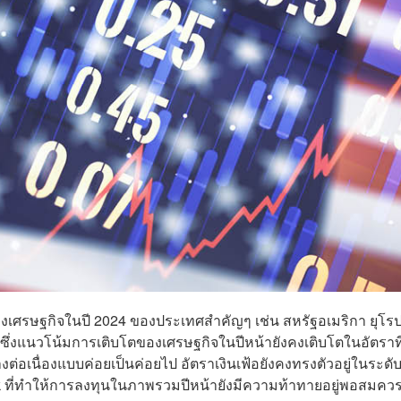
เศรษฐกิจในปี 2024 ของประเทศสำคัญๆ เช่น สหรัฐอเมริกา ยุโร
หลัง ซึ่งแนวโน้มการเติบโตของเศรษฐกิจในปีหน้ายังคงเติบโตในอัตราที
เนื่องแบบค่อยเป็นค่อยไป อัตราเงินเฟ้อยังคงทรงตัวอยู่ในระดับ
sk ที่ทำให้การลงทุนในภาพรวมปีหน้ายังมีความท้าทายอยู่พอสมคว