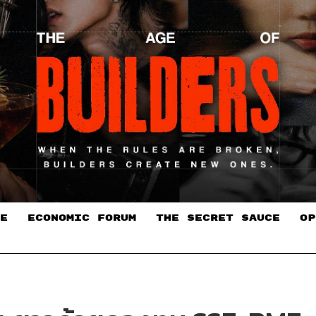
E
ECONOMIC FORUM
THE SECRET SAUCE​
OP