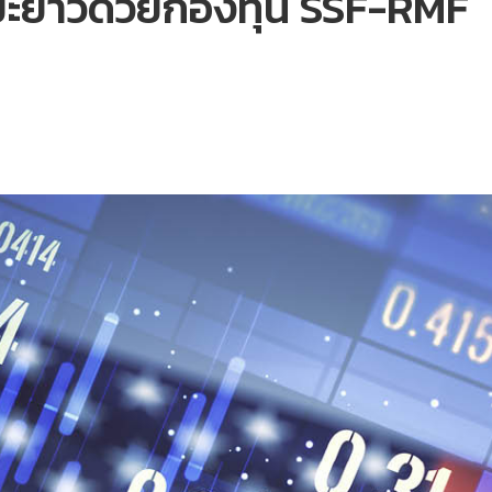
ยะยาวด้วยกองทุน SSF-RMF