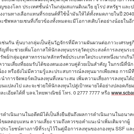
ัญของโลก ประเทศชั้นนำในกลุ่มสแกนดิเนเวีย ยุโรป สหรัฐฯ และ
ังงานทางเลือกแทนที่รถยนต์ที่ใช้น้ำมันให้ได้ทั้งหมดภายในปี 2040
ซัพพลายเชนที่เกี่ยวข้องทั้งหมดจะมีโอกาสเติบโตอย่างน้อยในอีก
่นกัน หุ้นบางกลุ่มเป็นหุ้นวัฏจักรที่มีความผันผวนต่อภาวะเศรษฐก
ำคัญที่จะช่วยเพิ่มโอกาสให้นักลงทุนบรรลุวัตถุประสงค์การลงทุนระ
นทรัพย์/กลุ่มอุตสาหกรรม/หลักทรัพย์ประเภทใดประเภทหนึ่งมากเกิน
มเสี่ยงที่ยอมรับได้ของตนเองควบคู่ด้วยเป็นสำคัญ ในกรณีที่นัก
่อง หรือยังไม่มีความรู้และประสบการณ์ลงทุนมากเพียงพอ การมีที
ะนำการจัดพอร์ตเงินลงทุนที่เหมาะสม เพิ่มความเสี่ยงการลงทุนได้อ
ลี่ยนแปลงไป และจะช่วยให้นักลงทุนไปสู่เป้าหมายได้อย่างปลอดภัย
ละเอียดได้ที่ บลจ.ไทยพาณิชย์ โทร. 0 2777 7777 หรือ
www.scba
เนินงานในอดีตมิได้เป็นสิ่งยืนยันถึงผลการดำเนินงานในอนาคต ผ
ไขผลตอบแทน ความเสี่ยง รวมถึงควรขอคำแนะนำเพิ่มเติมจากผู้
ิประโยชน์ทางภาษีที่ระบุไว้ในคู่มือการลงทุนของกองทุน SSF แล