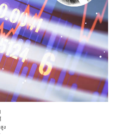
ป
่
สูง
ร