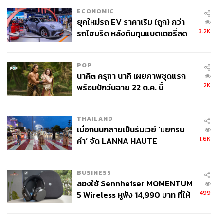
ECONOMIC
ยุคใหม่รถ EV ราคาเริ่ม (ถูก) กว่า
3.2K
รถไฮบริด หลังต้นทุนแบตเตอรี่ลด
ลง - จีนแห่บุกตลาดเกิดใหม่
POP
นาคี๓ ครุฑา นาคี เผยภาพชุดแรก
2K
พร้อมปักวันฉาย 22 ต.ค. นี้
THAILAND
เมื่อถนนกลายเป็นรันเวย์ ‘แยกริน
1.6K
คำ’ จัด LANNA HAUTE
COUTURE กลางสายฝน
BUSINESS
ลองใช้ Sennheiser MOMENTUM
499
5 Wireless หูฟัง 14,990 บาท ที่ให้
ผู้ใช้ถอดเปลี่ยนแบตเองได้ ก่อนกฎ
EU บังคับปีหน้า