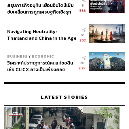
สรุปภารกิจอนุทิน เยือนอินโดนีเซีย
563
ขับเคลื่อนการทูตเศรษฐกิจเชิงรุก
ประกาศหุ้นส่วนยุทธศาสตร์ไทย –
อินโดนีเซีย
Navigating Neutrality:
Thailand and China in the Age
202
of a New Global Order
BUSINESS
/
ECONOMIC
วิเคราะห์ปรากฏการณ์คนแห่ขอสิน
2.7K
เชื่อ CLICX อาจเป็นเพียงยอด
ภูเขาน้ำแข็ง ของปัญหาหนี้ครัว
เรือนไทยที่ถูกซุกไว้
LATEST STORIES