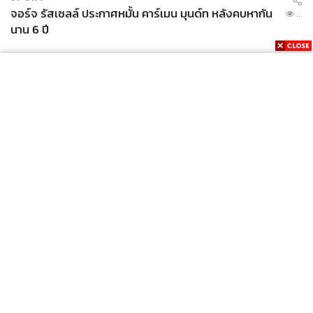
จอร์จ รัสเซลล์ ประกาศหมั้น คาร์เมน มุนด์ท หลังคบหากัน
...
นาน 6 ปี
News
Wealth
Pop
Podcast
Video
Now
Opinion
Careers
Events
Privacy
About
Contact
Policy
FOR
ADVERTISING
MEMBERSHIP