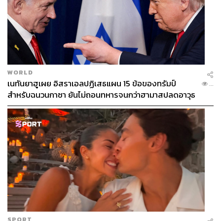
WORLD
เนทันยาฮูเผย อิสราเอลปฏิเสธแผน 15 ข้อของทรัมป์
...
สำหรับฉนวนกาซา ยันไม่ถอนทหารจนกว่าฮามาสปลดอาวุธ
แท้จริง
SPORT