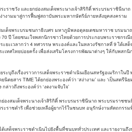
ราชวัง และยกย่องสมเด็จพระนางเจ้าสิริกิติ์ พระบรมราชินีนาถ
่างามมาสู่การฟื้นฟูสถาบันพระมหากษัตริย์ภายหลังยุคสงคราม
บาทสมเด็จพระบรมชนกาธิเบศร มหาภูมิพลอดุลยเดชมหาราช บรมนา
ึง 70 ปี โดยชนะใจพสกนิกรชาวไทยด้วยการประกอบพระราชกรณีย
ระยะเวลากว่า 4 ทศวรรษ พระองค์และในหลวงรัชกาลที่ 9 ได้เสด็
เทศไทยบ่อยครั้ง เพื่อส่งเสริมโครงการพัฒนาต่างๆ ให้กับพสกนิ
ระบุถึงเรื่องราวการเสด็จพระราชดำเนินเยือนสหรัฐอเมริกาในปี พ
ดยนิตยสาร TIME ได้ยกย่องพระองค์ว่า ‘สง่างาม’ และ ‘เป็นสตรีนิย
re กล่าวถึงพระองค์ว่า ‘งดงามจับใจ’
่องสมเด็จพระนางเจ้าสิริกิติ์ พระบรมราชินีนาถ พระบรมราชชนน
ะราชดำริ เพื่อช่วยเหลือผู้ยากไร้ในชนบท อนุรักษ์งานหัตถกรรมพ
ได้เสด็จพระราชดำเนินไปยังพื้นที่ชนบททั่วประเทศ และรายงานถึ