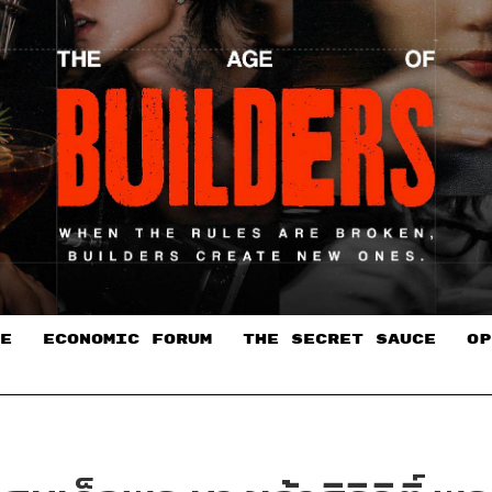
E
ECONOMIC FORUM
THE SECRET SAUCE​
OP