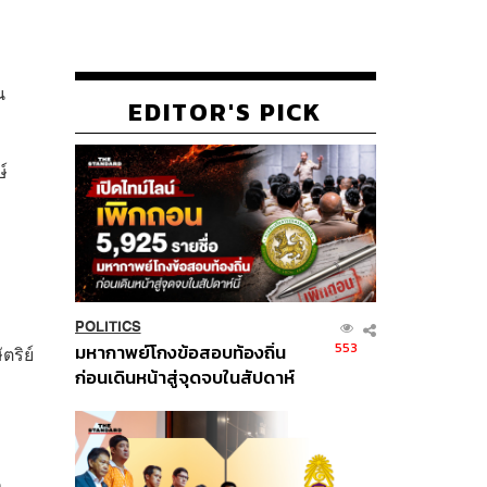
น
EDITOR'S PICK
์
POLITICS
553
มหากาพย์โกงข้อสอบท้องถิ่น
ริย์
ก่อนเดินหน้าสู่จุดจบในสัปดาห์
นี้
ก