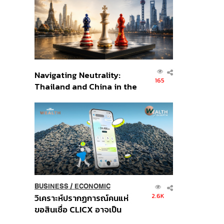
อินโดนีเซีย
Navigating Neutrality:
165
Thailand and China in the
Age of a New Global
Order
BUSINESS
/
ECONOMIC
2.6K
วิเคราะห์ปรากฏการณ์คนแห่
ขอสินเชื่อ CLICX อาจเป็น
เพียงยอดภูเขาน้ำแข็ง ของ