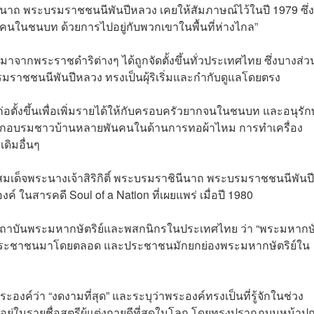
ินีนาถ พระบรมราชชนนีพันปีหลวง เคยให้สัมภาษณ์ไว้ในปี 1979 ซึ่ง
้คนในชนบท ด้วยการไปอยู่กับพวกเขาในพื้นที่ห่างไกล”
าจากพระราชดำริต่างๆ ได้ถูกจัดตั้งขึ้นทั่วประเทศไทย ซึ่งบางส่ว
รมราชชนนีพันปีหลวง ทรงเป็นผุ้ริเริ่มและกำกับดูแลโดยตรง
ก่อตั้งขึ้นเพื่อเพิ่มรายได้ให้กับครอบครัวยากจนในชนบท และอนุรักษ
ฝึกอบรมชาวบ้านหลายพันคนในด้านการทอผ้าไหม การทำเครื่อง
ดิมอื่นๆ
ด็จพระนางเจ้าสิริกิติ์ พระบรมราชินีนาถ พระบรมราชชนนีพันปี
 ในสารคดี Soul of a Nation ที่เผยแพร่ เมื่อปี 1980
ถาบันพระมหากษัตริย์และพสกนิกรในประเทศไทย ว่า “พระมหากษัต
ับประชาชนมาโดยตลอด และประชาชนมักยกย่องพระมหากษัตริย์ใน
์ว่า “งดงามที่สุด” และระบุว่าพระองค์ทรงเป็นที่รู้จักในช่วง
่ในรายชื่อสตรีผู้แต่งกายดีที่สุดในโลก โดยทรงปรากฏบนหน้าป