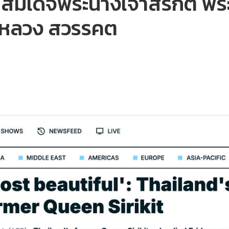
 สมเด็จพระนางเจ้าสิริกิติ์ 
ีหลวง สวรรคต