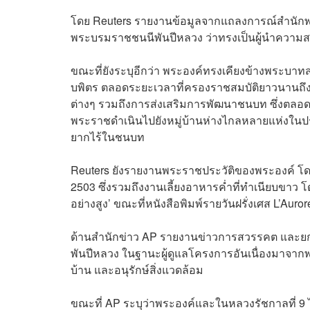
โดย Reuters รายงานข้อมูลจากแถลงการณ์สำนักพระ
พระบรมราชชนนีพันปีหลวง ว่าทรงเป็นผู้นำความสง
ขณะที่ยังระบุอีกว่า พระองค์ทรงเคียงข้างพระ
บพิตร ตลอดระยะเวลาที่ครองราชสมบัติยาวนานถ
ต่างๆ รวมถึงการส่งเสริมการพัฒนาชนบท ซึ่งตลอด
พระราชดำเนินไปยังหมู่บ้านห่างไกลหลายแห่งในประ
ยากไร้ในชนบท
Reuters ยังรายงานพระราชประวัติของพระองค์ โดย
2503 ซึ่งรวมถึงงานเลี้ยงอาหารค่ำที่ทำเนียบขาว โ
อย่างสูง’ ขณะที่หนังสือพิมพ์รายวันฝรั่งเศส L’Auro
ด้านสำนักข่าว AP รายงานข่าวการสวรรคต และยกย
พันปีหลวง ในฐานะผู้ดูแลโครงการอันเนื่องมาจากพร
บ้าน และอนุรักษ์สิ่งแวดล้อม
ขณะที่ AP ระบุว่าพระองค์และในหลวงรัชกาลที่ 9 