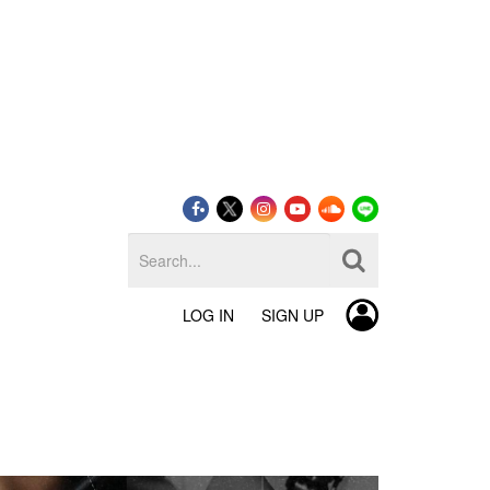
LOG IN
SIGN UP