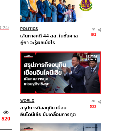
0-24/
POLITICS
192
เส้นทางคดี 44 สส. ในชั้นศาล
ฎีกา จะรู้ผลเมื่อไร
WORLD
533
สรุปภารกิจอนุทิน เยือน
อินโดนีเซีย ขับเคลื่อนการทูต
520
เศรษฐกิจเชิงรุก ประกาศหุ้น
ส่วนยุทธศาสตร์ไทย –