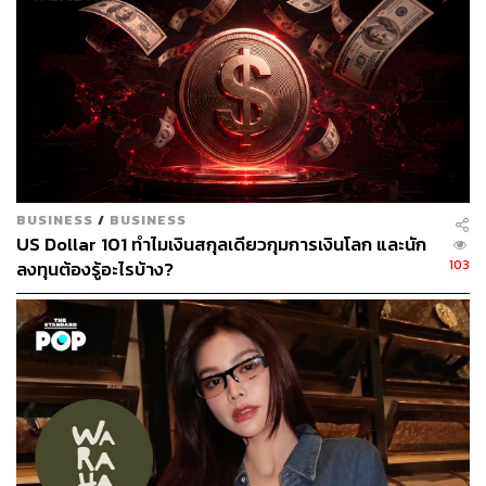
ตัวเองบนแพลตฟอร์มของเรามีความแปลกใหม่ ตรงไปตรง
มา ไม่ผ่านการปรุงแต่ง และสนุกสนาน อีกทั้งพวกเขายังให้
ความสำคัญกับกลุ่มคนในสังคมเดียวกัน คนใกล้ชิด และ
ความสัมพันธ์ระหว่างกันอย่างลึกซึ้ง” เรวี ซิลเวียนา ผู้อำนวย
การด้านพันธมิตรระดับโลก ประจำภูมิภาคเอเชียตะวันออก
เฉียงใต้และตลาดเกิดใหม่จาก Meta กล่าว
ส่วน Threads นั้นมีการระบุว่า กลายเป็นแอปที่มียอด
ดาวน์โหลดเร็วที่สุดในประวัติศาสตร์ กับผู้สมัครใช้งาน 100
BUSINESS
/
BUSINESS
ล้านคนในเพียง 5 วัน และ Threads มีผู้ใช้งานที่ใช้งานประจำ
US Dollar 101 ทำไมเงินสกุลเดียวกุมการเงินโลก และนัก
รายเดือน 100 ล้านราย
103
ลงทุนต้องรู้อะไรบ้าง?
นี่คือบางส่วนของแท็กยอดนิยมที่ถูกแชร์บน Instagram ใน
ช่วง 30 วันที่ผ่านมา (ตุลาคม 2566)
#halloween2023
#octopop2023
#bambamarea52inbkk
#สัปเหร่อ
#ธี่หยด