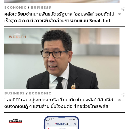
ECONOMIC
/
BUSINESS
คลังเตรียมจำหน่ายพันธบัตรรัฐบาล ‘ออมพลัส’ รอบถัดไป
...
เร็วสุด 4 ก.ย.นี้ อาจเพิ่มสัดส่วนการขายแบบ Small Lot
First มากขึ้น
BUSINESS
/
ECONOMIC
‘เอกนิติ’ เผยอยู่ระหว่างหารือ ‘ไทยเที่ยวไทยพลัส’ มีสิทธิใช้
...
งบจากเงินกู้ 4 แสนล้าน มั่นใจงบต่อ ‘ไทยช่วยไทย พลัส’
เฟส 2 มีเพียงพอ