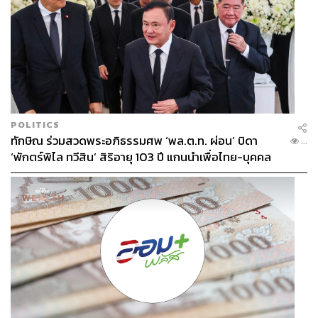
POLITICS
ทักษิณ ร่วมสวดพระอภิธรรมศพ ‘พล.ต.ท. ผ่อน’ บิดา
...
‘พักตร์พิไล ทวีสิน’ สิริอายุ 103 ปี แกนนำเพื่อไทย-บุคคล
หลากวงการร่วมอาลัย