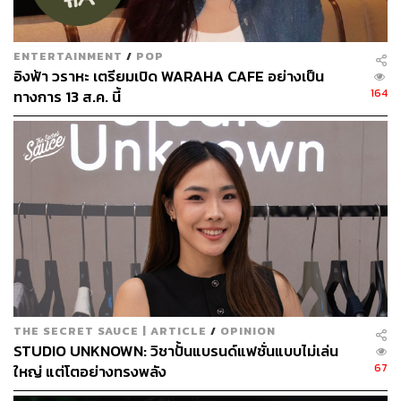
#กินเจ
ENTERTAINMENT
/
POP
อิงฟ้า วราหะ เตรียมเปิด WARAHA CAFE อย่างเป็น
สามารถติดตาม THE STANDARD WEALTH
164
ทางการ 13 ส.ค. นี้
ผ่านแอปพลิเคชันต่างๆ ที่คุณสะดวกหรือใช้งานอยู่แล้วได้เลย
TAGS:
Instagram
Facebook
Gen Z
Meta
Instagram Day Thailand
THE SECRET SAUCE | ARTICLE
/
OPINION
STUDIO UNKNOWN: วิชาปั้นแบรนด์แฟชั่นแบบไม่เล่น
67
ใหญ่ แต่โตอย่างทรงพลัง
689