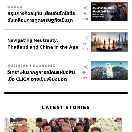
WORLD
สรุปภารกิจอนุทิน เยือนอินโดนีเซีย
514
ขับเคลื่อนการทูตเศรษฐกิจเชิงรุก
ประกาศหุ้นส่วนยุทธศาสตร์ไทย –
อินโดนีเซีย
Navigating Neutrality:
Thailand and China in the Age
150
of a New Global Order
BUSINESS
/
ECONOMIC
วิเคราะห์ปรากฏการณ์คนแห่ขอสิน
2.5K
เชื่อ CLICX อาจเป็นเพียงยอด
ภูเขาน้ำแข็ง ของปัญหาหนี้ครัว
เรือนไทยที่ถูกซุกไว้
LATEST STORIES