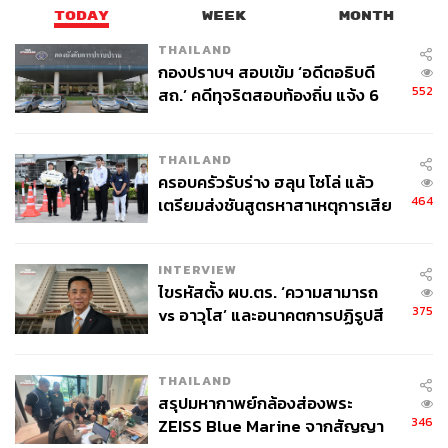
TODAY
WEEK
MONTH
THAILAND
กองปราบฯ สอบเข้ม ‘อดีตอธิบดี
552
สถ.’ คดีทุจริตสอบท้องถิ่น แจ้ง 6
ข้อหาหนัก จ่อชง ป.ป.ช. 12 ส.ค. นี้
THAILAND
ครอบครัวรับร่าง ฮลุน โซโล่ แล้ว
464
เตรียมส่งชันสูตรหาสาเหตุการเสีย
ชีวิต
INTERVIEW
ไขรหัสตั้ง ผบ.ตร. ‘ความสามารถ
375
vs อาวุโส’ และอนาคตการปฏิรูปสี
กากี กับ พล.ต.อ. เอก อังสนานนท์
THAILAND
สรุปมหากาพย์กล้องส่องพระ
346
ZEISS Blue Marine จากสัญญา