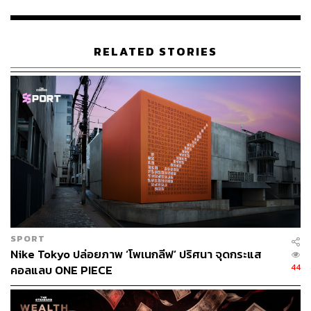
Gen Z ต้องการเชื่อมต่อในพื้นที่ส่วนตัวเช่น DMs และ
การแชร์ผ่านฟีเจอร์เพื่อนสนิท (Close Friends)
Stories ที่แชร์ให้ Close Friends มีมากกว่า 700 ครั้งต่อ
RELATED STORIES
วินาที
ในสหรัฐอเมริกา วัยรุ่นใช้ฟีเจอร์สร้าง Notes มากกว่า
ช่วงวัยอื่นๆ ถึง 10 เท่า
การโพสต์รูปภาพแบบ Photo Dump บน Instagram ส่วน
ใหญ่โพสต์โดยวัยรุ่น
ในประเทศไทย Gen Z มีความชื่นชอบดนตรี เกม และ
การแสดงออกถึงความเป็นตัวเอง
เนื้อหายอดนิยมในหมู่ Gen Z ใน Reels คือวันหยุดและ
การเดินทาง Dance Challenge คลิปเบื้องหลัง การใช้
ฟิลเตอร์ต่างๆ มีม และแมว
“Instagram เป็นพื้นที่ที่ผู้คนทั่วโลกใช้เพื่อเปลี่ยนแปลงขนบ
SPORT
และสร้างวัฒนธรรมขึ้นใหม่ โดยเฉพาะกลุ่มคนรุ่นใหม่และ
Nike Tokyo ปล่อยภาพ ‘โพเนกลีฟ’ ปริศนา จุดกระแส
คน Gen Z Instagram ไม่ใช่เพียงการลงรูปภาพที่สวยสมบูรณ์
44
คอลแลบ ONE PIECE
แบบ หรือการสร้างคอนเทนต์ที่ต้องสวยเพื่อลง IG แบบความ
Instaworthy อีกต่อไป วิธีการที่ Gen Z แสดงออกถึงความเป็น