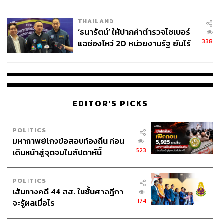
ผลิต 8.3 ล้าน สู่ข้อพิพาท ‘มา
เวลล์ฯ’ ฟ้อง ‘โทน บางแค’ ผิดนัด
THAILAND
จ่ายหนี้-แอบระบุแบรนด์
‘ธนารัตน์’ ให้ปากคำตำรวจไซเบอร์
338
แฉช่องโหว่ 20 หน่วยงานรัฐ ยันไร้
นัยทางการเมือง
EDITOR'S PICKS
POLITICS
มหากาพย์โกงข้อสอบท้องถิ่น ก่อน
523
เดินหน้าสู่จุดจบในสัปดาห์นี้
POLITICS
เส้นทางคดี 44 สส. ในชั้นศาลฎีกา
174
จะรู้ผลเมื่อไร