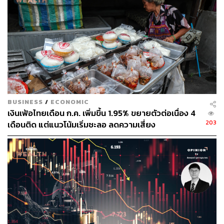
TAGS:
Energy Shock
Australia
Middle East
ก๊าซธรรมชาติ
IEA
น้ำมัน
วิกฤตพลังงาน
Fatih Birol
Oil Shock
BUSINESS
/
ECONOMIC
เงินเฟ้อไทยเดือน ก.ค. เพิ่มขึ้น 1.95% ขยายตัวต่อเนื่อง 4
203
เดือนติด แต่แนวโน้มเริ่มชะลอ ลดความเสี่ยง
331
Stagflation
ABOUT THE AUTHOR
อัยย์ลดา แซ่โค้ว
Content Creator กองบรรณาธิการข่าวต่าง
ประเทศ THE STANDARD