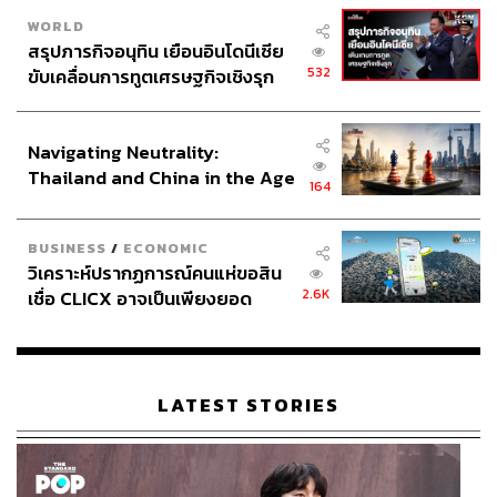
WORLD
สรุปภารกิจอนุทิน เยือนอินโดนีเซีย
532
ขับเคลื่อนการทูตเศรษฐกิจเชิงรุก
ประกาศหุ้นส่วนยุทธศาสตร์ไทย –
อินโดนีเซีย
Navigating Neutrality:
Thailand and China in the Age
164
of a New Global Order
BUSINESS
/
ECONOMIC
วิเคราะห์ปรากฏการณ์คนแห่ขอสิน
2.6K
เชื่อ CLICX อาจเป็นเพียงยอด
ภูเขาน้ำแข็ง ของปัญหาหนี้ครัว
เรือนไทยที่ถูกซุกไว้
LATEST STORIES