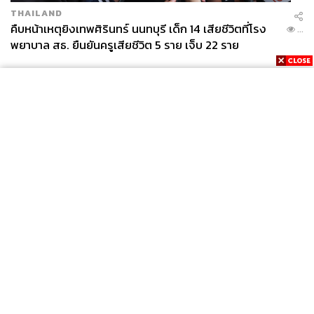
THAILAND
คืบหน้าเหตุยิงเทพศิรินทร์ นนทบุรี เด็ก 14 เสียชีวิตที่โรง
...
พยาบาล สธ. ยืนยันครูเสียชีวิต 5 ราย เจ็บ 22 ราย
News
Wealth
Pop
Podcast
Video
Now
Opinion
Careers
Events
Privacy
About
Contact
Policy
FOR
ADVERTISING
MEMBERSHIP