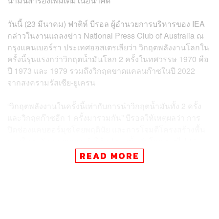
น้ำมันสำรองเพิ่มเติมในอนาคต
วันนี้ (23 มีนาคม) ฟาติห์ บีรอล ผู้อำนวยการบริหารของ IEA
กล่าวในงานแถลงข่าว National Press Club of Australia ณ
กรุงแคนเบอร์รา ประเทศออสเตรเลียว่า วิกฤตพลังงานโลกใน
ครั้งนี้รุนแรงกว่าวิกฤตน้ำมันโลก 2 ครั้งในทศวรรษ 1970 คือ
ปี 1973 และ 1979 รวมถึงวิกฤตขาดแคลนก๊าซในปี 2022
จากสงครามรัสเซีย-ยูเครน
“วิกฤตพลังงานในครั้งนี้เท่ากับการนำวิกฤตน้ำมันทั้ง 2 ครั้ง
และวิกฤตก๊าซอีก 1 ครั้งมารวมกัน” บีรอลให้เหตุผลว่า การ
ปิดช่องแคบฮอร์มุซโดยพฤตินัย และการโจมตีโครงสร้างพื้น
ฐานในตะวันออกกลาง ทำให้อุปทานน้ำมันโลกหายไป 11
ล้านบาร์เรลต่อวัน ซึ่งมากกว่าปริมาณน้ำมันที่หายไปใน
READ MORE
ทศวรรษ 1970 เกือบ 2 เท่า
นอกจากนี้ ผู้อำนวยการ IEA ยังชี้ว่า สงครามใน
ตะวันออกกลางทำให้อุปทานก๊าซธรรมชาติ ลดลงราว 140
พันล้านลูกบาศก์เมตร โดยเป็นตัวเลขที่มากกว่าสงคราม