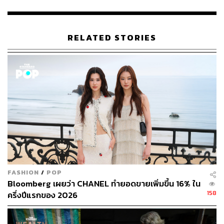
เห็นปัญหานี้หลายประเทศในเอเชีย ขณะที่ยุโรปกำลังได้รับ
ผลกระทบจากการผันผวนของอุปทานน้ำมันดีเซลและเชื้อ
เพลิงเครื่องบิน ทว่าการเพิ่มการผลิตน้ำมันในแคนาดาและ
RELATED STORIES
เม็กซิโกอาจช่วยบรรเทาได้บางส่วน
“ผมคิดว่า ไม่มีประเทศใดจะรอดพ้นจากผลกระทบของวิกฤต
นี้ได้ หากสถานการณ์ยังดำเนินไปในทิศทางนี้ ดังนั้นเราจึง
จำเป็นต้องร่วมมือกันในระดับโลก” บีรอลทิ้งท้าย
ภาพ:
Kim Hong-Ji / Reuters
อ้างอิง:
https://www.aljazeera.com/economy/2026/3/23/world
-in-energy-crisis-worse-than-1970s-oil-shocks-combi
FASHION
/
POP
ned-iea-head-says
Bloomberg เผยว่า CHANEL ทำยอดขายเพิ่มขึ้น 16% ใน
https://www.theguardian.com/world/2026/mar/23/iran
158
ครึ่งปีแรกของ 2026
-war-energy-crisis-1970s-oil-shocks-fatih-birol-iea