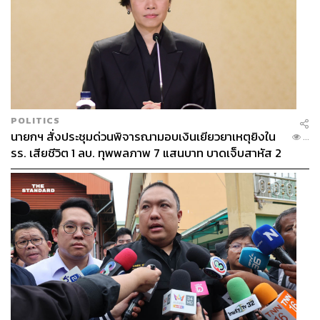
POLITICS
นายกฯ สั่งประชุมด่วนพิจารณามอบเงินเยียวยาเหตุยิงใน
...
รร. เสียชีวิต 1 ลบ. ทุพพลภาพ 7 แสนบาท บาดเจ็บสาหัส 2
แสนบาท บาดเจ็บเล็กน้อย 1 แสนบาท