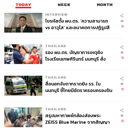
TODAY
WEEK
MONTH
INTERVIEW
ไขรหัสตั้ง ผบ.ตร. ‘ความสามารถ
0
vs อาวุโส’ และอนาคตการปฏิรูปสี
กากี กับ พล.ต.อ. เอก อังสนานนท์
THAILAND
รอง ผบ.ตร. บัญชาการเหตุยิง
0
โรงเรียนเทพศิรินทร์ นนทบุรี สั่ง
ค้นหา 2 รอบยืนยันไร้คนติดค้าง พบ
ศพปู่-ย่าที่บ้านพักผู้ก่อเหตุ
THAILAND
สื่อนอกจับตากราดยิง รร. ใน
0
นนทบุรี ชี้ไทยมีอัตราครอบครองปืน
สูงในระดับต้นของภูมิภาค
THAILAND
สรุปมหากาพย์กล้องส่องพระ
0
ZEISS Blue Marine จากสัญญา