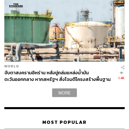
WORLD
จับตาสงครามอิหร่าน หลังขู่ถล่มแหล่งน้ำมัน
1.4K
ตะวันออกกลาง หากสหรัฐฯ สั่งโจมตีโครงสร้างพื้นฐาน
MORE
MOST POPULAR