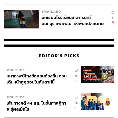
ผลิต 8.3 ล้าน สู่ข้อพิพาท ‘มา
เวลล์ฯ’ ฟ้อง ‘โทน บางแค’ ผิดนัด
THAILAND
จ่ายหนี้-แอบระบุแบรนด์
นักเรียนโรงเรียนเทพศิรินทร์
0
นนทบุรี อพยพเข้ายังพื้นที่ปลอดภัย
ชั่วคราว หลังเหตุใช้อาวุธปืนภายใน
โรงเรียนคลี่คลาย
EDITOR'S PICKS
POLITICS
มหากาพย์โกงข้อสอบท้องถิ่น ก่อน
551
เดินหน้าสู่จุดจบในสัปดาห์นี้
POLITICS
เส้นทางคดี 44 สส. ในชั้นศาลฎีกา
191
จะรู้ผลเมื่อไร