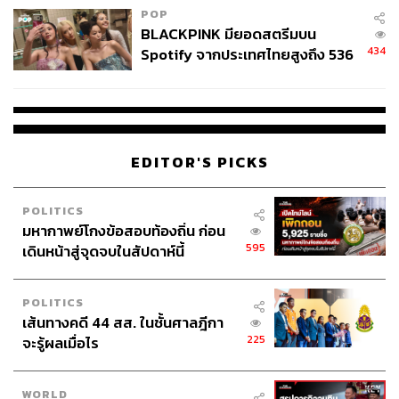
POP
BLACKPINK มียอดสตรีมบน
434
Spotify จากประเทศไทยสูงถึง 536
ล้านครั้ง ตลอด 10 ปีที่ผ่านมา
EDITOR'S PICKS
POLITICS
มหากาพย์โกงข้อสอบท้องถิ่น ก่อน
595
เดินหน้าสู่จุดจบในสัปดาห์นี้
POLITICS
เส้นทางคดี 44 สส. ในชั้นศาลฎีกา
225
จะรู้ผลเมื่อไร
WORLD