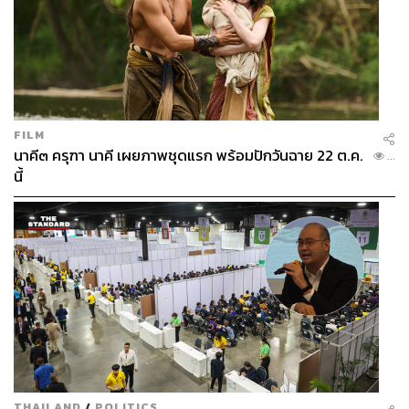
FILM
นาคี๓ ครุฑา นาคี เผยภาพชุดแรก พร้อมปักวันฉาย 22 ต.ค.
...
นี้
THAILAND
/
POLITICS