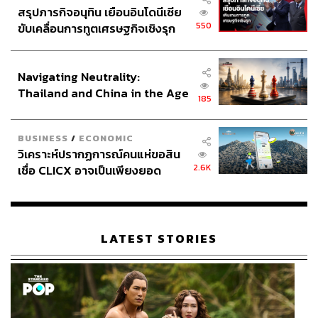
สรุปภารกิจอนุทิน เยือนอินโดนีเซีย
550
ขับเคลื่อนการทูตเศรษฐกิจเชิงรุก
ประกาศหุ้นส่วนยุทธศาสตร์ไทย –
อินโดนีเซีย
Navigating Neutrality:
Thailand and China in the Age
185
of a New Global Order
BUSINESS
/
ECONOMIC
วิเคราะห์ปรากฏการณ์คนแห่ขอสิน
2.6K
เชื่อ CLICX อาจเป็นเพียงยอด
ภูเขาน้ำแข็ง ของปัญหาหนี้ครัว
เรือนไทยที่ถูกซุกไว้
LATEST STORIES