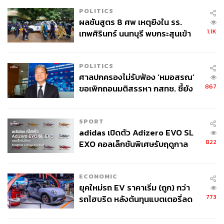
POLITICS
ผลชันสูตร 8 ศพ เหตุยิงใน รร.
1.1K
เทพศิรินทร์ นนทบุรี พบกระสุนเข้า
จุดสำคัญ ‘ศีรษะ-หน้าอก’ ครูถูกยิง
4 นัด จากระยะไกล
POLITICS
ศาลปกครองไม่รับฟ้อง ‘หมอสรณ’
867
ขอเพิกถอนมติสรรหา กสทช. ชี้ยัง
ไม่ใช่ผู้เดือดร้อนเสียหาย
SPORT
adidas เปิดตัว Adizero EVO SL
822
EXO คอลเล็กชันพิเศษรับฤดูกาล
College Football
ECONOMIC
ยุคใหม่รถ EV ราคาเริ่ม (ถูก) กว่า
773
รถไฮบริด หลังต้นทุนแบตเตอรี่ลด
ลง - จีนแห่บุกตลาดเกิดใหม่