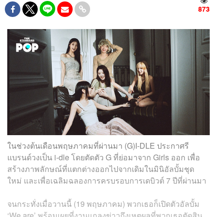
873
ในช่วงต้นเดือนพฤษภาคมที่ผ่านมา (G)I-DLE ประกาศรี
แบรนด์วงเป็น i-dle โดยตัดตัว G ที่ย่อมาจาก Girls ออก เพื่อ
สร้างภาพลักษณ์ที่แตกต่างออกไปจากเดิมในมินิอัลบั้มชุด
ใหม่ และเพื่อเฉลิมฉลองการครบรอบการเดบิวต์ 7 ปีที่ผ่านมา
จนกระทั่งเมื่อวานนี้ (19 พฤษภาคม) พวกเธอก็เปิดตัวอัลบั้ม
‘We are’ พร้อมเผยที่งานแถลงข่าวถึงเหตุผลที่พวกเธอตัดสิน