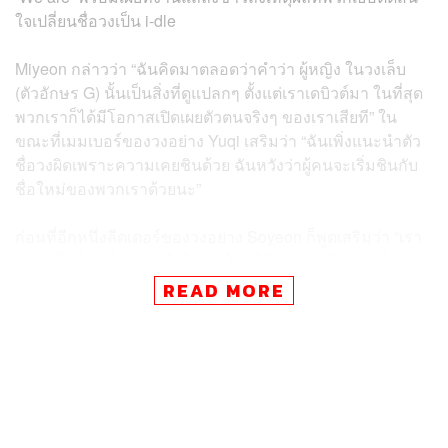
ใจเปลี่ยนชื่อวงเป็น i-dle
Miyeon กล่าวว่า “ฉันคิดมาตลอดว่าคำว่า ผู้หญิง ในวงเล็บ
(ตัวอักษร G) นั้นเป็นสิ่งที่ดูแปลกๆ ตั้งแต่เราเดบิวต์มา ในที่สุด
พวกเราก็ได้มีโอกาสเปิดเผยตัวตนจริงๆ ของเราเสียที” ใน
ขณะที่เมมเบอร์ของวงอย่าง Yuqi เสริมว่า “ฉันเพิ่งแนะนำตัว
ชื่อวงผิดเพราะความเคยชินด้วย ฉันหวังว่าผู้คนจะเริ่มชินกับ
ชื่อใหม่ของพวกเราด้วยนะ”
ก่อนที่อีกหนึ่งลีดเดอร์ของวงอย่าง Soyeon ก็พูดเสริมว่า “เรา
ตัดสินใจที่จะเริ่มทำอะไรใหม่ๆ โดยให้เมมเบอร์ทุกคนมีส่วน
ร่วมกับการเขียนและแต่งเพลงเป็นครั้งแรก นับตั้งแต่ต่อ
READ MORE
สัญญา ฉันเองก็กังวลว่าเราจะทำออกมาได้ดีไหม แต่กลาย
เป็นว่ามันออกมาสนุกและมีความหมายกับพวกเรามาก”
สำหรับอัลบั้มใหม่ We are ถือเป็นอัลบั้มที่ i-dle ใส่ความเป็น
ตัวของพวกเธอเองเข้าไปอย่างเต็มเปี่ยม ไม่ว่าจะเป็นเรื่องเนื้อ
เพลงที่พูดถึงความรู้สึกจากใจของผู้หญิง มุมมองความรักที่