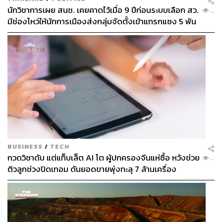
นักวิชาการเผย สนช. เคยคาดไว้เมื่อ 9 ปีก่อนระบบเลือก สว.
...
มีช่องโหว่ให้นักการเมืองส่งกลุ่มจัดตั้งเข้าแทรกแซง 5 พัน
ล้านยึดประเทศได้
BUSINESS
/
TECH
กวดวิชาดับ แต่แท็บเล็ต AI โต ผู้ปกครองจีนแห่ซื้อ หวังช่วย
...
ติวลูกช่วงปิดเทอม ดันยอดขายพุ่งทะลุ 7 ล้านเครื่อง