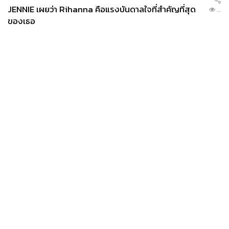
JENNIE เผยว่า Rihanna คือแรงบันดาลใจที่สำคัญที่สุด
...
ของเธอ
News
Wealth
Pop
Podcast
Video
Now
Opinion
Careers
Events
Privacy
About
Contact
Policy
FOR
ADVERTISING
MEMBERSHIP