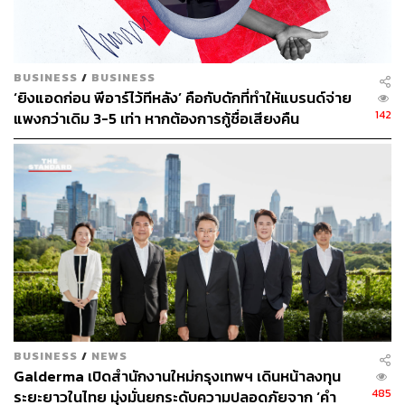
คาร์บอนไดออกไซด์กลับมาใช้ใหม่ได้ในวงกว้าง ซึ่งจะลด
ปริมาณก๊าซคาร์บอนไดออกไซด์ที่ปล่อยสู่ชั้นบรรยากาศได้
อย่างมหาศาล และชะลอการเปลี่ยนแปลงสภาพภูมิอากาศได้
BUSINESS
/
BUSINESS
ในที่สุด อีกทั้งยังคาดว่าจะลดค่าใช้จ่าย และระยะเวลาในการ
‘ยิงแอดก่อน พีอาร์ไว้ทีหลัง’ คือกับดักที่ทำให้แบรนด์จ่าย
พัฒนาวัสดุใหม่ลงได้ 90%
142
แพงกว่าเดิม 3-5 เท่า หากต้องการกู้ชื่อเสียงคืน
BUSINESS
/
NEWS
Galderma เปิดสำนักงานใหม่กรุงเทพฯ เดินหน้าลงทุน
485
ระยะยาวในไทย มุ่งมั่นยกระดับความปลอดภัยจาก ‘คำ