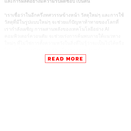
และการผลิตอย่างมีความรับผิดชอบ เป็นต้น
“เราเชื่อว่าในอีกครึ่งทศวรรษข้างหน้า วัสดุใหม่ๆ และการใช้
วัสดุที่มีในรูปแบบใหม่ๆ จะช่วยแก้ปัญหาท้าทายของโลกที่
เรากำลังเผชิญ การผสานพลังของเทคโนโลยีอย่าง AI
คอมพิวเตอร์ควอนตัม จะช่วยเร่งการค้นพบภายใต้แนวทาง
ใหม่ๆ ที่ไม่ใช่การตั้งความหวังในสิ่งที่ไม่รู้ว่าจะเป็นไปได้หรือ
ไม่ แต่เป็นการนำพาเราสู่ตัวเลือกของการเดินหน้าอย่าง
มั่นใจ” ปฐมา กล่าว
READ MORE
IBM 5 in 5 สะท้อนให้เห็นถึงความเป็นไปได้ของแนวทางทาง
วิทยาศาสตร์ ในการค้นพบวิธีและโซลูชันใหม่ๆ เพื่อต่อกรกับ
ความท้าทายต่างๆ วันนี้ คือช่วงเวลาที่โลกต้องการ
วิทยาศาสตร์อย่างเร่งด่วนมากกว่าครั้งไหนๆ และความก้าว
ล้ำทางวิทยาศาสตร์จะช่วยให้เราสามารถเปลี่ยนความไม่
แน่นอนในวันนี้เป็นความก้าวหน้าในวันพรุ่งนี้”
ปฐมา เสริม
สำหรับการคาดการณ์ IBM 5 in 5 ในครั้งนี้ ประกอบด้วย