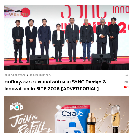
สัญญา’ ให้กลายเป็น ‘มาตรฐานที่ผู้บริโภคตรวจสอบได้’
2. การสร้างแบบจำลองธรรมชาติเพื่อหล่อเลี้ยง
[ADVERTORIAL]
ประชากรที่เพิ่มขึ้นเรื่อยๆ ไปพร้อมกับการลดการปล่อย
คาร์บอน
โลกอาจมีประชากรเพิ่มจาก 8,000 ล้านคนในปัจจุบัน สู่
10,000 ล้านคนภายในปี 2593 ทำให้แนวทางการเกษตรแบบ
ดั้งเดิมอาจไม่สามารถตอบสนองความต้องการด้านอาหารที่
เพิ่มสูงขึ้นได้
ปัจจุบันเทคนิคในการเปลี่ยนไนโตรเจนให้เป็นไนเตรท ซึ่งเป็น
BUSINESS
/
BUSINESS
ส่วนผสมหลักของปุ๋ยที่ใช้ในการเกษตร จะต้องอาศัยการเผา
ติดปีกธุรกิจด้วยพลังดีไซน์ในงาน SYNC Design &
เชื้อเพลิงฟอสซิลจำนวนหนึ่งตันต่อปุ๋ยทุกๆ หนึ่งตัน โดย
161
Innovation in SITE 2026 [ADVERTORIAL]
กระบวนการ Haber-Bosch นี้ก่อให้เกิดการปล่อยคาร์บอน
ถึงร้อยละ 1 จากทั่วโลก
ในอีก 5 ปีข้างหน้า เราจะจำลองความสามารถของ
ธรรมชาติในการเปลี่ยนไนโตรเจนในชั้นบรรยากาศให้