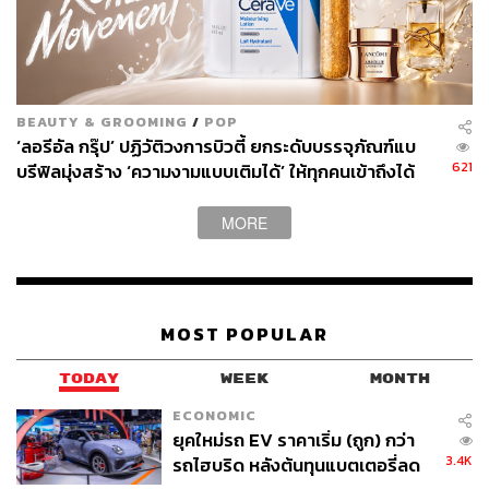
เป็นปุ๋ยที่อุดมด้วยไนเตรทได้ เพื่อผลิตอาหารให้แก่
ประชากรโลกที่กำลังเพิ่มขึ้น พร้อมกับการลดผลกระทบ
ต่อสิ่งแวดล้อมที่เกิดจากการผลิตปุ๋ย
BEAUTY & GROOMING
/
POP
ก๊าซไนโตรเจนซึ่งเป็นส่วนประกอบ 4 ใน 5 ส่วนของอากาศที่
‘ลอรีอัล กรุ๊ป’ ปฏิวัติวงการบิวตี้ ยกระดับบรรจุภัณฑ์แบ
เราหายใจ
คือส่วนประกอบสำคัญของโปรตีน ดีเอ็นเอ และโม
621
บรีฟิลมุ่งสร้าง ‘ความงามแบบเติมได้’ ให้ทุกคนเข้าถึงได้
เลกุลอื่นๆ ที่จำเป็นต่อชีวิต แต่พืชจะสามารถใช้ไนโตรเจนที่
[Advertorial]
อยู่ในรูปแบบ ‘คงที่’ เท่านั้น แบคทีเรียบางชนิดบนรากของพืช
MORE
จะตรึงไนโตรเจนที่มีอยู่ตามธรรมชาติ ซึ่งเป็นวิธีการอันชาญ
ฉลาดในการสร้างปุ๋ยขึ้นเอง
เป็นเวลากว่าครึ่งศตวรรษมาแล้วที่นักวิจัยได้พยายามสร้างตัว
MOST POPULAR
เร่งปฏิกิริยาในการปรับปรุงกระบวนการทางชีววิทยานี้ เพื่อ
แก้ปัญหาในเรื่องของปริมาณไนโตรเจนแบบคงที่ตาม
TODAY
WEEK
MONTH
ธรรมชาติที่มีอยู่อย่างจำกัด และรับมือกับวิกฤตอาหารโลกที่
ECONOMIC
กำลังจะเกิดขึ้น
ยุคใหม่รถ EV ราคาเริ่ม (ถูก) กว่า
3.4K
รถไฮบริด หลังต้นทุนแบตเตอรี่ลด
การใช้วงจรเร่งการค้นพบจะช่วยให้นักวิจัยสามารถค้นหา