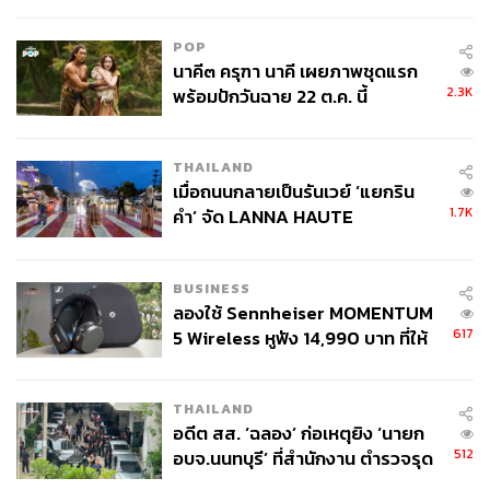
ลง - จีนแห่บุกตลาดเกิดใหม่
ความรู้เกี่ยวกับตัวเร่งปฏิกิริยาที่มีอยู่ ขณะที่คอมพิวเตอร์ค
วอนตัมจะสามารถจำลองกระบวนการเร่งปฏิกิริยาการตรึง
POP
ไนโตรเจนแบบต่างๆ ได้อย่างแม่นยำ จากนั้นนักวิจัยจะใช้
นาคี๓ ครุฑา นาคี เผยภาพชุดแรก
ข้อมูลที่ได้เพื่อสร้างแบบจำลองการคาดการณ์ และระบุ
2.3K
พร้อมปักวันฉาย 22 ต.ค. นี้
โมเลกุลใหม่ที่ใช้พลังงานเพียงเล็กน้อยเมื่อเทียบกับปัจจุบัน
พร้อมตรวจสอบการคาดการณ์เหล่านั้นว่าใช้ได้จริงหรือไม่
โดยวัสดุที่คาดว่าจะมีคุณสมบัติเหมาะสมจะถูกนำมาทดสอบ
THAILAND
เมื่อถนนกลายเป็นรันเวย์ ‘แยกริน
ในห้องปฏิบัติการทางเคมีที่ขับเคลื่อนด้วย AI ผ่านระบบคลา
1.7K
คำ’ จัด LANNA HAUTE
วด์ และได้รับการคัดกรองเพื่อตรวจสอบประสิทธิภาพของ
COUTURE กลางสายฝน
วัสดุเหล่านั้น
BUSINESS
3. แบตเตอรี่รูปแบบใหม่ เพื่อความปลอดภัยยั่งยืน
ลองใช้ Sennheiser MOMENTUM
617
5 Wireless หูฟัง 14,990 บาท ที่ให้
การใช้พลังงานของโลกคาดว่าจะเพิ่มขึ้นอีกร้อยละ 50
ผู้ใช้ถอดเปลี่ยนแบตเองได้ ก่อนกฎ
ภายในปี 2593 อันเป็นผลมาจากภาคอุตสาหกรรมและการ
EU บังคับปีหน้า
ขนส่ง แม้แหล่งพลังงานหมุนเวียนจะเป็นอีกทางเลือก แต่ส่วน
THAILAND
ใหญ่พลังงานไม่ได้มีอยู่อย่างต่อเนื่อง เช่น แสงแดดสำหรับ
อดีต สส. ‘ฉลอง’ ก่อเหตุยิง ‘นายก
ผลิตพลังงานแสงอาทิตย์อาจมีเฉพาะในช่วงเวลากลางวัน
512
อบจ.นนทบุรี’ ที่สำนักงาน ตำรวจรุด
เท่านั้น พลังงานลมก็ขึ้นอยู่กับลมฟ้าอากาศ ขณะที่ปัจจุบันเรา
ลงพื้นที่