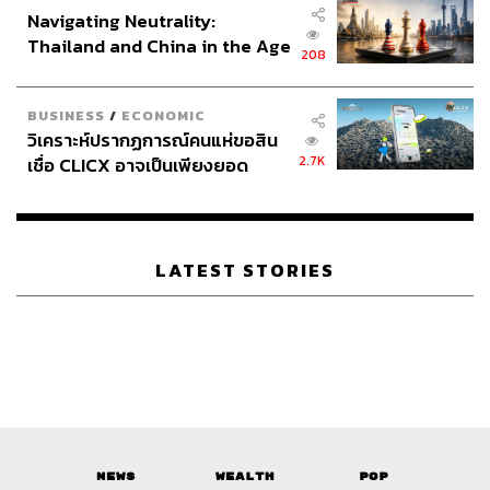
ใหม่ๆ ในการแก้ปัญหาการจัดเก็บพลังงาน รวมถึงวัสดุที่
Navigating Neutrality:
Thailand and China in the Age
ปลอดภัยและมีประสิทธิภาพมากขึ้นสำหรับการผลิต
208
of a New Global Order
แบตเตอรี่
BUSINESS
/
ECONOMIC
เมื่อต้นปีที่ผ่านมา นักวิจัยของไอบีเอ็มได้พัฒนา
แบตเตอรี่ที่ปร
วิเคราะห์ปรากฏการณ์คนแห่ขอสิน
าศจากโคบอลต์และนิกเกิล
ซึ่งใช้ขั้วแคโทดแบบไอโอดีน
2.7K
เชื่อ CLICX อาจเป็นเพียงยอด
แทน แบตเตอรี่ชนิดดังกล่าวจะมีความหนาแน่นของกำลัง
ภูเขาน้ำแข็ง ของปัญหาหนี้ครัว
ไฟฟ้าสูงกว่า มีความสามารถในการติดไฟต่ำกว่า และชาร์จ
เรือนไทยที่ถูกซุกไว้
พลังงานได้รวดเร็วกว่าแบตเตอรี่ลิเทียมไอออนแบบทั่วไป
LATEST STORIES
คอมพิวเตอร์ควอนตัมยังอาจนำไปสู่การค้นพบแบตเตอรี่
ลิเทียมซัลเฟอร์ที่อาจมีประสิทธิภาพมากกว่า ใช้งานได้นาน
กว่า และราคาถูกกว่าแบตเตอรี่ลิเทียมไอออน เพื่อตอบสนอง
ความต้องการในการใช้ไฟฟ้าที่เพิ่มขึ้นทั่วโลก โดยไม่ทำให้
อุณหภูมิของโลกสูงขึ้น
News
Wealth
Pop