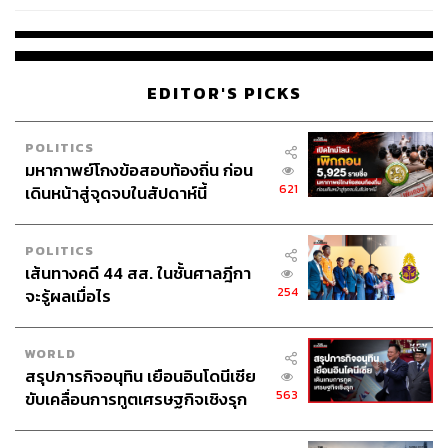
สามารถกักเก็บไฟฟ้าได้เพียงประมาณร้อยละ 3 ของไฟฟ้าที่
ผลิตได้ทั่วโลก
นอกจากนี้ การเติบโตของตลาดรถยนต์ไฟฟ้า
ยังขึ้นอยู่กับความพร้อมของแบตเตอรี่ทั้งในแง่ประสิทธิภาพ
ราคา และความปลอดภัย สรุปก็คือ โลกต้องการแบตเตอรี่ที่ดี
EDITOR'S PICKS
ขึ้น
POLITICS
ในอีก 5 ปีข้างหน้า เราจะค้นพบวัสดุใหม่ๆ สำหรับใช้ใน
มหากาพย์โกงข้อสอบท้องถิ่น ก่อน
การผลิตแบตเตอรี่ที่ปลอดภัยและเป็นมิตรต่อสิ่ง
621
เดินหน้าสู่จุดจบในสัปดาห์นี้
แวดล้อมมากขึ้น รวมทั้งสามารถรองรับโครงข่าย
พลังงานหมุนเวียนและการขนส่งที่ยั่งยืนมากขึ้น
POLITICS
เส้นทางคดี 44 สส. ในชั้นศาลฎีกา
254
จะรู้ผลเมื่อไร
แบตเตอรี่ลิเทียมไอออน (Li-ion) มีน้ำหนักเบาและมี
ประสิทธิภาพ แต่จำเป็นต้องใช้โคบอลต์และนิกเกิล ซึ่งเป็น
วัตถุดิบที่พบได้น้อยลงเรื่อยๆ และอาจเป็นอันตรายต่อสิ่ง
WORLD
แวดล้อมหากกำจัดไม่ถูกวิธี
สรุปภารกิจอนุทิน เยือนอินโดนีเซีย
563
ขับเคลื่อนการทูตเศรษฐกิจเชิงรุก
นักวิทยาศาสตร์ของไอบีเอ็มคาดว่าในอีก 5 ปี AI และ
ประกาศหุ้นส่วนยุทธศาสตร์ไทย –
คอมพิวเตอร์ควอนตัมจะสามารถช่วยนักวิจัยค้นพบแนวทาง
อินโดนีเซีย