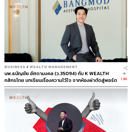
คาร์บอนไดออกไซด์ได้อย่างมีประสิทธิภาพมากขึ้น และ
เปลี่ยนแปลงก๊าซให้กลายเป็นสิ่งที่มีประโยชน์ได้
ปัจจุบันวิธีการทั่วไปในการดักจับก๊าซคาร์บอนไดออกไซด์คือ
การดูดซับก๊าซด้วยสารเคมี และใช้เมมเบรนเพื่อกรองก๊าซ
คาร์บอนไดออกไซด์ออกจากก๊าซอื่นๆ ถึงแม้ว่ากระบวนการนี้
จะมีประสิทธิภาพในแง่ของปริมาณก๊าซคาร์บอนไดออกไซด์
ที่กำจัดออกไปได้ แต่ก็ยังใช้พลังงานมากเกินไป และมีค่าใช้
จ่ายสูงเกินกว่าที่จะนำไปใช้งานในวงกว้างทั่วโลก
BUSINESS
/
WEALTH MANAGEMENT
นพ.ธนัญชัย อัศดามงคล (ว.35094) กับ K WEALTH
เพื่อแก้ปัญหาดังกล่าว ทีมนักวิจัยของไอบีเอ็มได้ริเริ่มสร้าง
1.9K
กสิกรไทย บทเรียนเรื่องความไว้ใจ จากห้องผ่าตัดสู่พอร์ต
ฐานข้อมูลจากสิทธิบัตรและงานวิจัยเกี่ยวกับการดักจับก๊าซ
การลงทุน [เนื้อหาสนับสนุนโดยธนาคารกสิกรไทย]
คาร์บอนไดออกไซด์บนระบบคลาวด์ และใช้ AI รวมถึงการ
ประมวลผลภาษาธรรมชาติ (NLP) เพื่อย่อยข้อมูลและนำ
เสนอสิ่งที่ค้นพบให้แก่นักวิจัย เช่น การจัดอันดับวัสดุที่เป็นที่
รู้จักกันดีที่สุดสำหรับการแยกก๊าซคาร์บอนไดออกไซด์
เป็นต้น ก่อนที่จะใช้อัลกอริทึม AI คาดการณ์โมเลกุลที่เหมาะ
สมต่อการนำมาใช้เป็นองค์ประกอบสำคัญในการผลิตโพลิเม
อร์เมมเบรน ที่มีประสิทธิภาพในการดักจับและนำก๊าซ