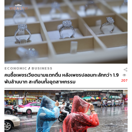
กฎบัตรสหประชาชาติและกฎบัตรอาเซียน” เขากล่าว
อ้างอิง :
https://www.khmertimeskh.com/501917205/pm-urges
-asean-focus-on-peace-economic-unity-and-border-s
tability/
TAGS:
ประเทศไทย
UNCLOS
Hun Manet
เวียดนาม
กัมพูชา
ECONOMIC
/
BUSINESS
คนซื้อเพชรเวียดนามแตกตื่น หลังเพชรปลอมทะลักกว่า 1.9
207
พันล้านบาท สะเทือนทั้งอุตสาหกรรม
152