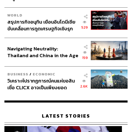
WORLD
สรุปภารกิจอนุทิน เยือนอินโดนีเซีย
529
ขับเคลื่อนการทูตเศรษฐกิจเชิงรุก
ประกาศหุ้นส่วนยุทธศาสตร์ไทย –
อินโดนีเซีย
Navigating Neutrality:
Thailand and China in the Age
159
of a New Global Order
BUSINESS
/
ECONOMIC
วิเคราะห์ปรากฏการณ์คนแห่ขอสิน
2.6K
เชื่อ CLICX อาจเป็นเพียงยอด
ภูเขาน้ำแข็ง ของปัญหาหนี้ครัว
เรือนไทยที่ถูกซุกไว้
LATEST STORIES