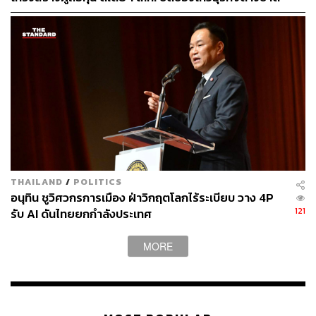
สวมสิทธิ์
THAILAND
/
POLITICS
อนุทิน ชูวิศวกรการเมือง ฝ่าวิกฤตโลกไร้ระเบียบ วาง 4P
121
รับ AI ดันไทยยกกำลังประเทศ
MORE