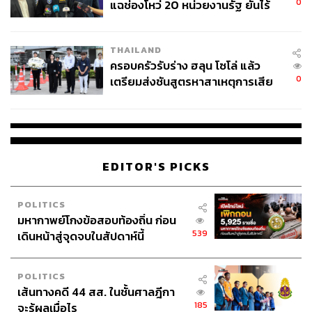
0
แฉช่องโหว่ 20 หน่วยงานรัฐ ยันไร้
นัยทางการเมือง
THAILAND
ครอบครัวรับร่าง ฮลุน โซโล่ แล้ว
0
เตรียมส่งชันสูตรหาสาเหตุการเสีย
ชีวิต
EDITOR'S PICKS
POLITICS
มหากาพย์โกงข้อสอบท้องถิ่น ก่อน
539
เดินหน้าสู่จุดจบในสัปดาห์นี้
POLITICS
เส้นทางคดี 44 สส. ในชั้นศาลฎีกา
185
จะรู้ผลเมื่อไร