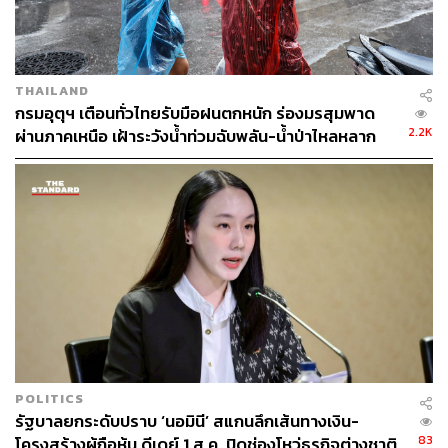
ABOUT THE AUTHOR
วิโรจน์ เลิศจิตต์ธรรม
Senior Content Creator กองข่าวต่างประเทศ
THE STANDARD
THAILAND
กรมอุตุฯ เตือนทั่วไทยรับมือฝนตกหนัก ร่องมรสุมพาด
2.2K
ผ่านภาคเหนือ เฝ้าระวังน้ำท่วมฉับพลัน-น้ำป่าไหลหลาก
POLITICS
รัฐบาลยกระดับปราบ ‘นอมินี’ สแกนลึกเส้นทางเงิน-
83
โครงสร้างผู้ถือหุ้น ดีเดย์ 1 ส.ค. ปิดช่องโหว่ธุรกิจต่างชาติ