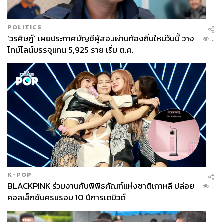
POLITICS
‘วรศิษฎ์’ เผยประกาศบัญชีผู้สอบผ่านท้องถิ่นใหม่วันนี้ วาง
...
ไทม์ไลน์บรรจุแทน 5,925 ราย เริ่ม ต.ค.
K-POP
BLACKPINK ร่วมงานกับพิพิธภัณฑ์แห่งชาติเกาหลี ปล่อย
...
คอลเล็กชันครบรอบ 10 ปีการเดบิวต์