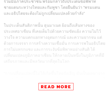
ร่วมมือภาคประชาชน พร้อมกล่าวถึงประเด็นข้อพิพาท
ชายแดนระหว่างไทยและกัมพูชา โดยยืนยันว่า “พรมแดน
และอธิปไตยจะต้องไม่ถูกเปลี่ยนแปลงด้วยกำลัง”
ในประเด็นสันติภาพนั้น ฮุนมาเนต ย้อนถึงเส้นทางของ
ประเทศอาเซียน ที่เคยเต็มไปด้วยความขัดแย้ง ความไม่ไว้
วางใจ ความแตกแยกทางอุดมการณ์ และความยากจน แต่
ด้วยการเจรจา การสร้างความเชื่อมั่น การเคารพในอธิปไตย
การไม่แทรกแซง และการระงับข้อพิพาทอย่างสันติ ได้
เปลี่ยนแปลงภูมิภาคอาเซียน ให้กลายเป็นหนึ่งในภูมิภาคที่มี
เสถียรภาพและมีพลวัตมากที่สุดในโลก
“การเปลี่ยนแปลงนี้ไม่ได้เกิดขึ้นโดยบังเอิญ มันเป็นผลมาจาก
การตัดสินใจอย่างรอบคอบของผู้นำและประชาชนของเรา ที่
เลือกการเจรจามากกว่าการเผชิญหน้า ความร่วมมือมากกว่า
READ MORE
การแบ่งแยก และความก้าวหน้าร่วมกันมากกว่าการแข่งขัน”
เขากล่าว พร้อมทั้งเตือนว่า “สันติภาพไม่ใช่สิ่งที่รับประกันได้”
โดยยกตัวอย่างความขัดแย้งสมัยใหม่ที่ก้าวข้ามพรมแดนของ
ประเทศมากขึ้นเรื่อยๆ