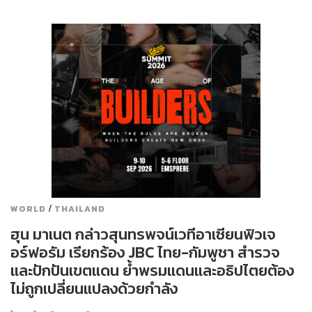
/
WORLD
THAILAND
ฮุน มาเนต กล่าวสุนทรพจน์เวทีอาเซียนฟิวเจ
อร์ฟอรัม เรียกร้อง JBC ไทย-กัมพูชา สำรวจ
และปักปันเขตแดน ย้ำพรมแดนและอธิปไตยต้อง
ไม่ถูกเปลี่ยนแปลงด้วยกำลัง