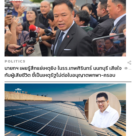
POLITICS
นายกฯ เผยรู้สึกแย่เหตุยิง ในรร.เทพศิรินทร์ นนทบุรี เสียใจ
...
กับผู้เสียชีวิต ชี้เป็นเหตุรัฐไม่ต่อใบอนุญาตพกพา-ครอบ
ครองปืน