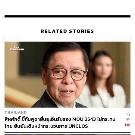
สัญญาที่มีอยู่ ความสุจริต และความเคารพซึ่งกันและกันเป็น
สิ่งสำคัญในการฟื้นฟูความไว้วางใจและสร้างสันติภาพที่
ยั่งยืน
RELATED STORIES
นอกจากนี้ เขายังกล่าวเน้นถึงการตัดสินใจล่าสุดของกัมพูชา
ในการเริ่มต้นกระบวนการไกล่เกลี่ยภาคบังคับภายใต้
อนุสัญญาสหประชาชาติว่าด้วยกฎหมายทะเล (UNCLOS) ว่า
เป็นหลักฐานแสดงถึงความมุ่งมั่นของประเทศต่อกฎหมาย
ระหว่างประเทศ
พร้อมกันนี้ยังชื่นชมการเตรียมการของไทยในการเข้าร่วม
กระบวนการดังกล่าว โดยเรียกว่าเป็น “ก้าวสำคัญในการ
แก้ไขข้อพิพาททางทะเลที่ทับซ้อนกันอย่างสันติ”
“ด้วยจิตวิญญาณนี้ กัมพูชาขอขอบคุณอย่างจริงใจต่อการ
THAILAND
สนับสนุนจากประชาคมระหว่างประเทศ รวมถึงประเทศ
สีหศักดิ์ ชี้กัมพูชายื่นยูเอ็นรับรอง MOU 2543 ไม่กระทบ
สมาชิกอาเซียน สำหรับการหยุดยิงและการระงับข้อพิพาท
148
ไทย ยืนยันเดินหน้ากระบวนการ UNCLOS
อย่างสันติ ตามกฎหมายระหว่างประเทศและหลักการของ