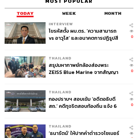
MOST POPULAR
TODAY
WEEK
MONTH
INTERVIEW
ไขรหัสตั้ง ผบ.ตร. ‘ความสามารถ
0
vs อาวุโส’ และอนาคตการปฏิรูปสี
กากี กับ พล.ต.อ. เอก อังสนานนท์
THAILAND
สรุปมหากาพย์กล้องส่องพระ
0
ZEISS Blue Marine จากสัญญา
ผลิต 8.3 ล้าน สู่ข้อพิพาท ‘มา
เวลล์ฯ’ ฟ้อง ‘โทน บางแค’ ผิดนัด
THAILAND
จ่ายหนี้-แอบระบุแบรนด์
กองปราบฯ สอบเข้ม ‘อดีตอธิบดี
0
สถ.’ คดีทุจริตสอบท้องถิ่น แจ้ง 6
ข้อหาหนัก จ่อชง ป.ป.ช. 12 ส.ค. นี้
THAILAND
‘ธนารัตน์’ ให้ปากคำตำรวจไซเบอร์