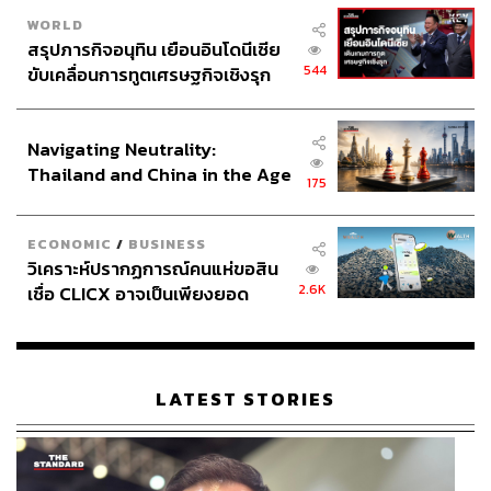
ก่อนหน้านี้ความกังวลดังกล่าวปรากฏชัดในเดือนมิถุนายน
WORLD
สรุปภารกิจอนุทิน เยือนอินโดนีเซีย
เมื่อนักเศรษฐศาสตร์ชาวจีนคนสำคัญแย้งว่า หากสหรัฐฯ
544
ขับเคลื่อนการทูตเศรษฐกิจเชิงรุก
คว่ำบาตรจีนแบบเดียวกับที่ทำกับรัสเซียในปีนี้ ปักกิ่งควรบุก
ประกาศหุ้นส่วนยุทธศาสตร์ไทย –
ไต้หวันเพื่อครอบครองโรงงานผลิตชิป
อินโดนีเซีย
Navigating Neutrality:
Thailand and China in the Age
หนทางหลีกเลี่ยงสงคราม
175
of a New Global Order
เดล โคปแลนด์ แนะว่า เจ้าหน้าที่ของสหรัฐฯ สามารถหลีก
เลี่ยงการกระทำที่ทำให้ผู้นำพรรคคอมมิวนิสต์จีนรู้สึกว่า
ECONOMIC
/
BUSINESS
เศรษฐกิจตนเสี่ยงจะพังทลายได้ ด้วยการให้ความมั่นใจแก่
วิเคราะห์ปรากฏการณ์คนแห่ขอสิน
2.6K
เชื่อ CLICX อาจเป็นเพียงยอด
บรรดาผู้นำจีนว่า จีนจะยังคงได้รับเซมิคอนดักเตอร์จาก
ภูเขาน้ำแข็ง ของปัญหาหนี้ครัว
ไต้หวันต่อไป แม้ว่า TSMC จะย้ายฐานการผลิตบางส่วนไปยัง
เรือนไทยที่ถูกซุกไว้
สหรัฐฯ ก็ตาม
LATEST STORIES
อ้างอิง:
https://asia.nikkei.com/Business/Tech/Semiconducto
rs/U.S.-House-Speaker-Pelosi-meets-chip-industry-l
eaders-in-Taipei