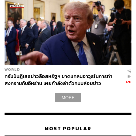
อุตสาหกรรมไฮเทค รวมถึงเซมิคอนดักเตอร์ โดยตามการ
วิจัยของ TechNode ในปี 2020 เพียงปีเดียว บริษัทเซมิ
คอนดักเตอร์ของจีนได้รับเงินลงทุนกว่า 2.27 แสนล้านหยวน
นับเป็นการเพิ่มขึ้น 4 เท่าจากปีก่อนหน้า
เจมส์ ลี ยังมองว่า จีนไม่น่าจะใช้มาตรการคว่ำบาตรต่อ
อุตสาหกรรมเซมิคอนดักเตอร์ ขณะที่ยังคงพึ่งพาบริษัท
ไต้หวันในการผลิต แต่สิ่งนี้อาจเปลี่ยนแปลงได้หากปักกิ่ง
สามารถพัฒนากำลังการผลิตให้แข็งแกร่งได้ แต่อาจใช้เวลา
WORLD
นานอีกหลายปี
ทรัมป์ปฏิเสธข่าวลือสหรัฐฯ ขาดแคลนอาวุธในการทำ
120
สงครามกับอิหร่าน เผยกำลังล่าตัวคนปล่อยข่าว
ทำไมไต้หวันถึงกลายเป็นจุดสนใจในช่วงครึ่งปีที่ผ่านมา?
MORE
เดล โคปแลนด์ ศาสตราจารย์ด้านกิจการระหว่างประเทศจาก
University of Virginia และนักวิจัยอาวุโสของ Miller Center
มองว่า แม้ไต้หวันจะเป็นชนวนของความขัดแย้งระหว่างจีน
และสหรัฐฯ มายาวนานหลายทศวรรษ แต่เหตุการณ์ครั้งนี้
MOST POPULAR
อาจเกี่ยวข้องกับการประชุมใหญ่ระดับชาติของพรรค