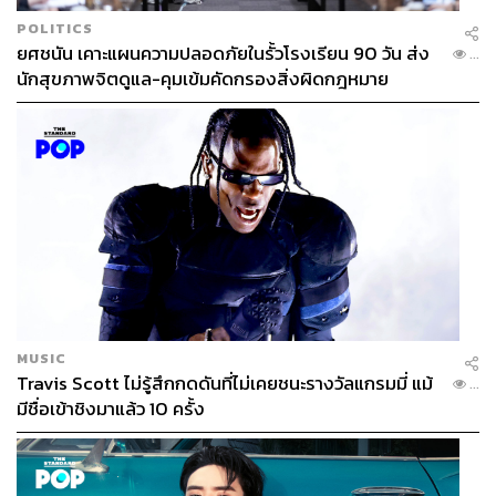
POLITICS
ยศชนัน เคาะแผนความปลอดภัยในรั้วโรงเรียน 90 วัน ส่ง
...
นักสุขภาพจิตดูแล-คุมเข้มคัดกรองสิ่งผิดกฎหมาย
268
ABOUT THE AUTHOR
วาราดา ทองจำนงค์
Content Creator สำนักข่าว THE
STANDARD WEALTH
MUSIC
Travis Scott ไม่รู้สึกกดดันที่ไม่เคยชนะรางวัลแกรมมี่ แม้
...
มีชื่อเข้าชิงมาแล้ว 10 ครั้ง