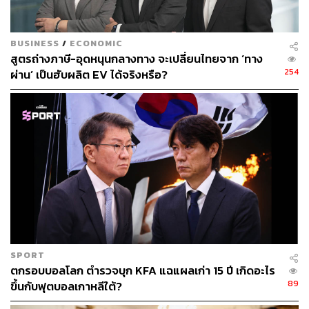
จากการนำเข้าและจากบริษัทต่างประเทศที่มีการผลิตใน
ประเทศจีน แม้จะทุ่มเงินหลายพันล้านดอลลาร์ในการพัฒนา
อุตสาหกรรม แต่บริษัทชิปของจีน นำโดย SMIC ก็ยังครอง
BUSINESS
/
ECONOMIC
ตลาดได้ไม่ถึง 10%
สูตรถ่างภาษี-อุดหนุนกลางทาง จะเปลี่ยนไทยจาก ‘ทาง
254
ผ่าน’ เป็นฮับผลิต EV ได้จริงหรือ?
เจมส์ ลี ผู้ช่วยนักวิจัยจาก Academia Sinica ในไต้หวัน ระบุ
ว่า จีนต้องพึ่งพาไต้หวัน เพราะบริษัทออกแบบเซมิ
คอนดักเตอร์ของจีนมีกำลังการผลิตที่จำกัด โดยเฉพาะอย่าง
ยิ่งการผลิตชิปขั้นสูง แม้ว่าเมื่อเร็วๆ นี้มีรายงานว่า SMIC ได้
พัฒนาความสามารถในการผลิตชิปขนาด 7 นาโนเมตร
อย่างไรก็ตาม การพัฒนาดังกล่าวยังอยู่ในช่วงเริ่มต้น และยัง
ตามหลัง TSMC และ Samsung อยู่
ก่อนหน้านี้ประธานาธิบดี สีจิ้นผิง เคยกล่าวถึงการพึ่งพา
เทคโนโลยีจากต่างประเทศว่าเป็น “อันตรายที่ซ่อนเร้นที่สุด”
ที่จีนกำลังเผชิญ และให้คำมั่นที่จะจัดหาชิปให้เพียงพอ
SPORT
ตกรอบบอลโลก ตำรวจบุก KFA แฉแผลเก่า 15 ปี เกิดอะไร
89
ขึ้นกับฟุตบอลเกาหลีใต้?
โดยภายใต้โครงการริเริ่ม ‘Made in China’ ปักกิ่งได้ให้คำมั่น
ว่าจะทุ่มเงิน 1.4 ล้านล้านดอลลาร์ระหว่างปี 2020-2025 ใน