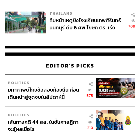
ชั่วคราว หลังเหตุใช้อาวุธปืนภายใน
คอนดักเตอร์ของไต้หวัน ซึ่งมีความจำเป็นสำหรับการผลิต
โรงเรียนคลี่คลาย
สินค้าจำนวนมาก ตั้งแต่สมาร์ทโฟนไปจนถึงรถยนต์ไร้คนขับ
THAILAND
อย่างไรก็ตาม จีนยังคงพึ่งพาไต้หวันอย่างมากสำหรับชิป
คืบหน้าเหตุยิงโรงเรียนเทพศิรินทร์
ไฮเทคเกือบทั้งหมดและชิปพื้นฐานส่วนใหญ่ที่ใช้
709
นนทบุรี ดับ 6 ศพ โฆษก ตร. เร่ง
สอบปมขโมยปืนปู่ก่อเหตุ
ขณะที่รัฐบาลสหรัฐฯ พยายามอย่างหนักเพื่อโน้มน้าวให้ผู้
ผลิตชิปของไต้หวันบางแห่ง รวมถึง TSMC ย้ายฐานการผลิต
ไปยังสหรัฐฯ และญี่ปุ่น เพื่อลดความเสี่ยงด้านการผลิตหาก
เกิดความขัดแย้ง
EDITOR'S PICKS
เดล โคปแลนด์ กล่าวอีกว่า เมื่อผู้นำประเทศเริ่มเชื่อว่าอีกฝ่าย
POLITICS
กำลังพยายามลดการเติบโตทางเศรษฐกิจของประเทศตนเอง
มหากาพย์โกงข้อสอบท้องถิ่น ก่อน
ผ่านข้อจำกัดทางเศรษฐกิจ ก็จะมีแนวโน้มหันไปใช้ท่าทีทาง
575
เดินหน้าสู่จุดจบในสัปดาห์นี้
ทหารมากขึ้น โดยจากมุมมองของจีน การตัดสินใจของ
TSMC ในการย้ายฐานการผลิตบางส่วนไปยังสหรัฐฯ และ
POLITICS
ญี่ปุ่น ถือเป็นการตอกย้ำความคิดที่ว่า รัฐบาลวอชิงตันกำลัง
เส้นทางคดี 44 สส. ในชั้นศาลฎีกา
พยายามอย่างเต็มที่ในการขัดขวางไม่ให้จีนพึ่งพาชิปจาก
210
จะรู้ผลเมื่อไร
ไต้หวัน