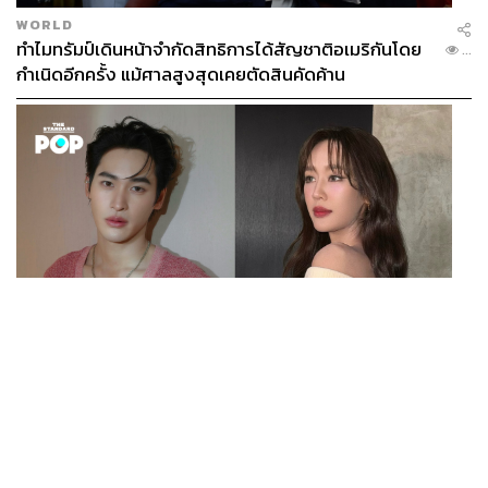
WORLD
ทำไมทรัมป์เดินหน้าจำกัดสิทธิการได้สัญชาติอเมริกันโดย
...
กำเนิดอีกครั้ง แม้ศาลสูงสุดเคยตัดสินคัดค้าน
ENTERTAINMENT
เก้า นพเก้า และ พาย รินรดา เตรียมร่วมงานกันใน ‘รสกาล
...
Enchanted Taste In Time’