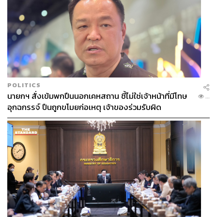
https://asia.nikkei.com/Opinion/China-is-more-concer
ned-about-microchips-than-about-Pelosi
https://www.aljazeera.com/economy/2022/8/4/why-c
hina-is-not-sanctioning-taiwans-crucial-tech-industry
POLITICS
สามารถติดตาม THE STANDARD WEALTH
นายกฯ สั่งเข้มพกปืนนอกเคหสถาน ชี้ไม่ใช่เจ้าหน้าที่มีโทษ
...
ผ่านแอปพลิเคชันต่างๆ ที่คุณสะดวกหรือใช้งานอยู่แล้วได้เลย
อุกฉกรรจ์ ปืนถูกขโมยก่อเหตุ เจ้าของร่วมรับผิด
TAGS:
USA
China
Nancy Pelosi
อุตสาหกรรมเซมิคอนดักเตอร์
Semiconductor
จับตาความตึงเครียดจีน vs. ไต้หวัน
Taiwan Semiconductor Manufacturing (TSMC)