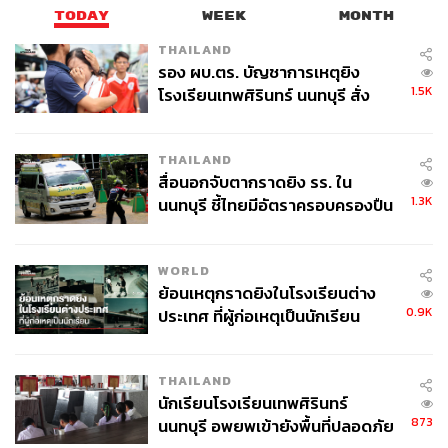
คอมมิวนิสต์จีนที่กำลังจะมีขึ้น ซึ่ง สีจิ้นผิง คาดว่าจะได้รับ
TODAY
WEEK
MONTH
ความไว้วางใจให้ดำรงตำแหน่งหัวหน้าพรรคเป็นสมัยที่ 3
THAILAND
รอง ผบ.ตร. บัญชาการเหตุยิง
ตลอดระยะเวลาที่ดำรงตำแหน่งผู้นำจีน สีจิ้นผิง พยายามสร้าง
1.5K
โรงเรียนเทพศิรินทร์ นนทบุรี สั่ง
ชื่อเสียงด้านการฟื้นฟูชาติจีนให้แก่ตนเอง และในมุมมองของ
ค้นหา 2 รอบยืนยันไร้คนติดค้าง พบ
ผู้สังเกตการณ์บางคนมองว่า สีจิ้นผิง จำเป็นต้องยึดไต้หวัน
ศพปู่-ย่าที่บ้านพักผู้ก่อเหตุ
กลับคืนมาไม่ช้าก็เร็ว เพื่อรักษาความชอบธรรมในการเป็น
THAILAND
ผู้นำไว้
สื่อนอกจับตากราดยิง รร. ใน
1.3K
นนทบุรี ชี้ไทยมีอัตราครอบครองปืน
นอกจากนี้หลายฝ่ายยังมองว่า การที่ สีจิ้นผิง กดดันและเข้ม
สูงในระดับต้นของภูมิภาค
งวดต่อไต้หวันมากขึ้น เพราะกังวลว่าไต้หวันจะแยกห่วงโซ่
(Decoupling) เซมิคอนดักเตอร์ไฮเทคและอุปกรณ์ที่จำเป็นใน
WORLD
ย้อนเหตุกราดยิงในโรงเรียนต่าง
การผลิตออกจากจีน
0.9K
ประเทศ ที่ผู้ก่อเหตุเป็นนักเรียน
เดล โคปแลนด์ ระบุอีกว่า ความกังวลดังกล่าวกำลังเพิ่มขึ้น
เนื่องจากปักกิ่งรู้สึกว่าวอชิงตันมุ่งมั่นที่จะป้องกันไม่ให้จีนแซง
THAILAND
หน้าสหรัฐฯ ในด้านอำนาจทางเศรษฐกิจและเทคโนโลยี
นักเรียนโรงเรียนเทพศิรินทร์
873
นนทบุรี อพยพเข้ายังพื้นที่ปลอดภัย
หลายปีที่ผ่านมาจีนพยายามลดการพึ่งพาการผลิตชิปเซมิ