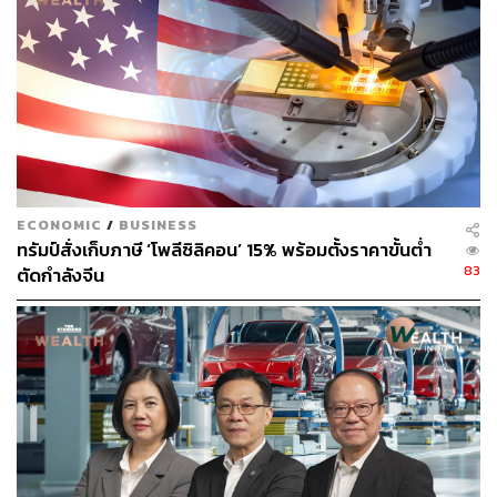
ของสหรัฐฯ อย่างเช่น Apple, Qualcomm และ Nvidia ขณะที่
เกาหลีใต้คือผู้ผลิตรายใหญ่อันดับ 2 รองจากไต้หวัน
หลังจากความต้องการเซมิคอนดักเตอร์พุ่งสูงขึ้นอย่างมากใน
ช่วงไม่กี่ปีที่ผ่านมา การส่งออกชิปเซมิคอนดักเตอร์จึงครอง
สัดส่วนเกือบ 40% ของการส่งออกทั้งหมดของไต้หวัน และ
ครองสัดส่วน 15% ของ GDP ไต้หวัน
ECONOMIC
/
BUSINESS
ทรัมป์สั่งเก็บภาษี ‘โพลีซิลิคอน’ 15% พร้อมตั้งราคาขั้นต่ำ
ทำไมจีนถึงต้องการเซมิคอนดักเตอร์ของไต้หวัน?
83
ตัดกำลังจีน
จากมาตรการลงโทษทางการค้าต่างๆ ที่จีนประกาศออกมา
ล่าสุด จะเห็นได้ว่าจีนไม่ได้แตะต้องหรือสั่งระงับการนำเข้าเซ
มิคอนดักเตอร์ของไต้หวันเลย สะท้อนว่าจีนพึ่งพาการส่งออก
ส่วนประกอบสำคัญนี้อย่างมาก
ตามรายงานของ Congressional Research Service เมื่อปี
2020 ระบุว่า 60% ของความต้องการเซมิคอนดักเตอร์ทั่วโลก
มาจากจีน โดยมากกว่า 90% ของความต้องการดังกล่าว มา