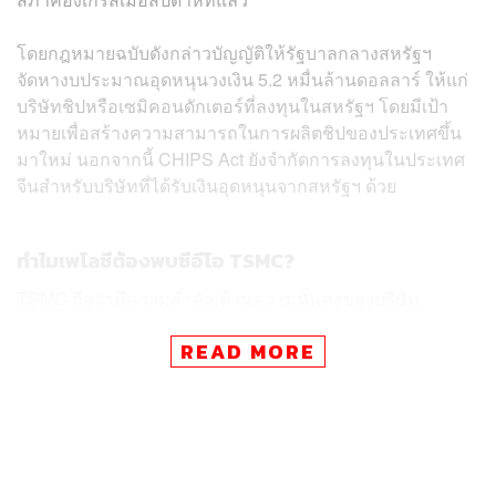
โดยกฎหมายฉบับดังกล่าวบัญญัติให้รัฐบาลกลางสหรัฐฯ
จัดหางบประมาณอุดหนุนวงเงิน 5.2 หมื่นล้านดอลลาร์ ให้แก่
บริษัทชิปหรือเซมิคอนดักเตอร์ที่ลงทุนในสหรัฐฯ โดยมีเป้า
หมายเพื่อสร้างความสามารถในการผลิตชิปของประเทศขึ้น
มาใหม่ นอกจากนี้ CHIPS Act ยังจำกัดการลงทุนในประเทศ
จีนสำหรับบริษัทที่ได้รับเงินอุดหนุนจากสหรัฐฯ ด้วย
ทำไมเพโลซีต้องพบซีอีโอ TSMC?
TSMC ถือว่ามีความสำคัญด้านความมั่นคงของบริษัท
เทคโนโลยีสหรัฐฯ รายใหญ่หลายแห่ง ซึ่งรวมถึง Apple,
READ MORE
Google, Qualcomm และ Nvidia เนื่องจากเป็นผู้ผลิตชิปตาม
สัญญาของบริษัทเหล่านี้
โดยก่อนหน้านี้สหรัฐฯ เคยแสดงท่าทีกังวลเกี่ยวกับความ
มั่นคงในการจัดหาชิป และความเป็นไปได้ที่อาจเกิดความขัด
แย้งทางการเมืองในเอเชีย ซึ่งอาจส่งผลกระทบต่อห่วงโซ่