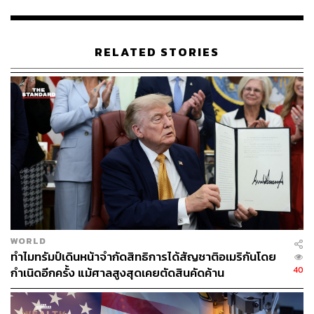
ถือเป็นโรงงานผลิตขั้นสูงแห่งแรกที่ตั้งอยู่ในสหรัฐฯ ในช่วง 2
ทศวรรษที่ผ่านมา
RELATED STORIES
จุดนี้ทำให้ผู้กำหนดนโยบายและนักการเมืองสหรัฐฯ หลายคน
แสดงความกังวลว่าจีนอาจยึด TSMC ในไต้หวัน เพื่อควบคุม
การผลิตเซมิคอนดักเตอร์ที่ล้ำหน้าที่สุดในโลก
อย่างไรก็ตาม ประธาน TSMC ยืนยันว่า “ไม่มีใครสามารถ
ควบคุม TSMC ได้โดยใช้กำลัง หากคุณใช้กำลังทหารหรือ
การบุกรุก คุณจะทำให้โรงงาน TSMC ไม่สามารถทำงานได้
เพราะโรงงานการผลิตมีความซับซ้อน”
เซมิคอนดักเตอร์มีความสำคัญต่อไต้หวันอย่างไร?
WORLD
ตามรายงานของ TrendForce ระบุว่า ไต้หวันเป็นผู้ผลิตชิป
ทำไมทรัมป์เดินหน้าจำกัดสิทธิการได้สัญชาติอเมริกันโดย
ตามสัญญารายใหญ่ที่สุดในโลก โดยครองสัดส่วน 64% ของ
40
กำเนิดอีกครั้ง แม้ศาลสูงสุดเคยตัดสินคัดค้าน
รายได้จากการผลิตเซมิคอนดักเตอร์ทั่วโลก ขณะที่ TSMC
ซึ่งเป็นบริษัทที่มีมูลค่ามากที่สุดของไต้หวัน และเป็นหนึ่งใน
บริษัทที่ผลิตชิปล้ำสมัยที่สุดให้แก่บริษัทเทคโนโลยียักษ์ใหญ่