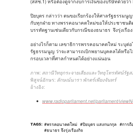
(สสช.1) หรือต้องดูจากงบการเงินของบริษัทด้วยว
ปิยบุตร กล่าวว่า ตนขอเรียกร้องให้ศาลรัฐธรรมนูญ
กับทุกฝ่าย ทางพรรคอนาคตใหม่ขอให้ประชาชนติด
บรรทัดฐานเช่นเดียวกับกรณีของธนาธร จึงรุ่งเรื
อย่างไรก็ตาม เลขาธิการพรรคอนาคตใหม่ ระบุต่อไ
รัฐธรรมนูญ ว่าจะสามารถเบิกพยานบุคคลได้หรือไ
กรอบเวลาที่ศาลกำหนดได้อย่างแน่นอน
ภาพ:
สถานีวิทยุกระจายเสียงและวิทยุโทรทัศน์รัฐ
พิสูจน์อักษร:
ลักษณ์นารา พักตร์เพียงจันทร์
อ้างอิง:
www.radioparliament.net/parliament/vi
TAGS:
พรรคอนาคตใหม่
ปิยบุตร แสงกนกกุล
การถือ
ธนาธร จึงรุ่งเรืองกิจ