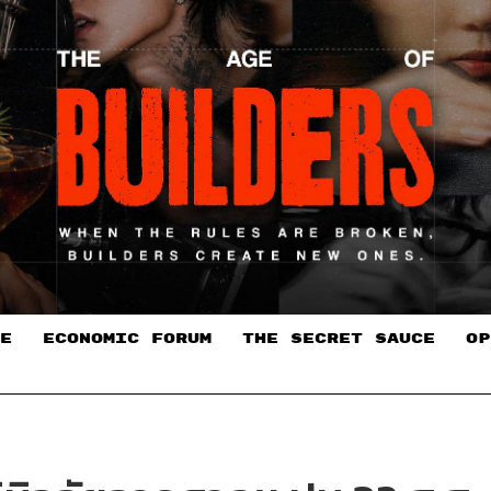
E
ECONOMIC FORUM
THE SECRET SAUCE​
OP