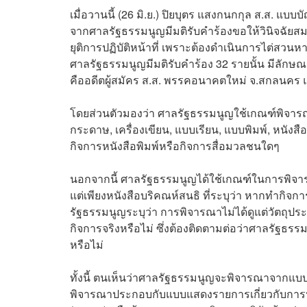
เมื่อวานนี้ (26 มิ.ย.) ปิยบุตร แสงกนกกุล ส.ส.
จากศาลรัฐธรรมนูญมีมติรับคำร้องขอให้วินิจฉัยสมา
ยุติการปฏิบัติหน้าที่ เพราะต้องดำเนินการไต่สวนหาข
ศาลรัฐธรรมนูญมีมติรับคำร้อง 32 รายนั้น มีลักษณะเดี
คืออดีตผู้สมัคร ส.ส. พรรคอนาคตใหม่ จ.สกลนคร แ
โดยส่วนตัวมองว่า ศาลรัฐธรรมนูญใช้เกณฑ์พิจา
กระดาษ, เครื่องเขียน, แบบเรียน, แบบพิมพ์, หนังสือ
กิจการหนังสือพิมพ์หรือกิจการสื่อมวลชนใดๆ
นอกจากนี้ ศาลรัฐธรรมนูญได้ใช้เกณฑ์ในการพิจา
แต่เพียงหนังสือบริคณห์สนธิ ที่ระบุว่า หากทำกิจการส
รัฐธรรมนูญระบุว่า การพิจารณาไม่ได้ดูแต่วัตถุปร
กิจการจริงหรือไม่ ซึ่งต้องติดตามต่อว่าศาลรัฐธ
หรือไม่
ทั้งนี้ ตนเห็นว่าศาลรัฐธรรมนูญจะพิจารณาจากแบบราย
พิจารณาประกอบกับแบบแสดงรายการเกี่ยวกับการป