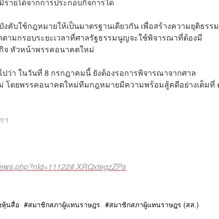
่า มีรายได้จากการประกอบกิจการใด
บังคับใช้กฎหมายให้เป็นมาตรฐานเดียวกัน เพื่อสร้างความยุติธรรม
ตามกรอบระยะเวลาที่ศาลรัฐธรรมนูญจะใช้พิจารณาที่ต้องมี
องกิจ หัวหน้าพรรคอนาคตใหม่
ปว่า ในวันที่ 8 กรกฎาคมนี้ ยังต้องรอการพิจารณาจากศาล
ม่ โดยพรรคอนาคตใหม่ทีมกฎหมายมีความพร้อมสู้คดีอย่างเต็มที่
สภา
ewNews.php?nId=11122#.XRQxtegzZPa
หุ้นสื่อ
สมาชิกสภาผู้แทนราษฎร
สมาชิกสภาผู้แทนราษฎร (สส.)