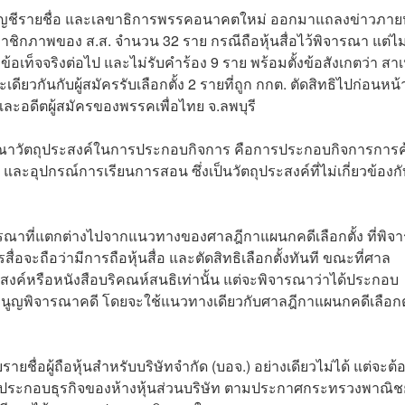
 แบบบัญชีรายชื่อ และเลขาธิการพรรคอนาคตใหม่ ออกมาแถลงข่าวภาย
ชิกภาพของ ส.ส. จำนวน 32 ราย กรณีถือหุ้นสื่อไว้พิจารณา แต่ไม
้อเท็จจริงต่อไป และไม่รับคำร้อง 9 ราย พร้อมตั้งข้อสังเกตว่า สาเห
ยวกันกับผู้สมัครรับเลือกตั้ง 2 รายที่ถูก กกต. ตัดสิทธิไปก่อนหน้า
ละอดีตผู้สมัครของพรรคเพื่อไทย จ.ลพบุรี
รณาวัตถุประสงค์ในการประกอบกิจการ คือการประกอบกิจการการค
 และอุปกรณ์การเรียนการสอน ซึ่งเป็นวัตถุประสงค์ที่ไม่เกี่ยวข้องกั
รณาที่แตกต่างไปจากแนวทางของศาลฎีกาแผนกคดีเลือกตั้ง ที่พิจ
ื่อจะถือว่ามีการถือหุ้นสื่อ และตัดสิทธิเลือกตั้งทันที ขณะที่ศาล
ะสงค์หรือหนังสือบริคณห์สนธิเท่านั้น แต่จะพิจารณาว่าได้ประกอบ
รรมนูญพิจารณาคดี โดยจะใช้แนวทางเดียวกับศาลฎีกาแผนกคดีเลือกตั
ชื่อผู้ถือหุ้นสำหรับบริษัทจำกัด (บอจ.) อย่างเดียวไม่ได้ แต่จะต้
ระกอบธุรกิจของห้างหุ้นส่วนบริษัท ตามประกาศกระทรวงพาณิชย