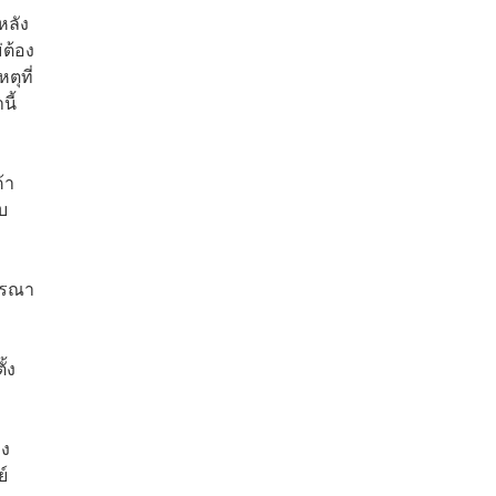
หลัง
่ต้อง
ตุที่
นี้
้า
บ
ารณา
้ง
อง
์