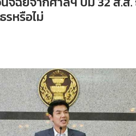
ิจฉัยจากศาลฯ ปม 32 ส.ส. ถือ
รหรือไม่