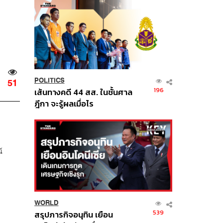
POLITICS
51
196
เส้นทางคดี 44 สส. ในชั้นศาล
ฎีกา จะรู้ผลเมื่อไร
์
WORLD
539
สรุปภารกิจอนุทิน เยือน