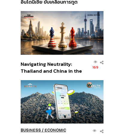
อินโดนีเซีย ขับเคลื่อนการทูต
เศรษฐกิจเชิงรุก ประกาศหุ้น
ส่วนยุทธศาสตร์ไทย –
อินโดนีเซีย
Navigating Neutrality:
169
Thailand and China in the
Age of a New Global
Order
BUSINESS
/
ECONOMIC