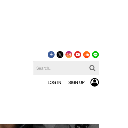
LOG IN
SIGN UP